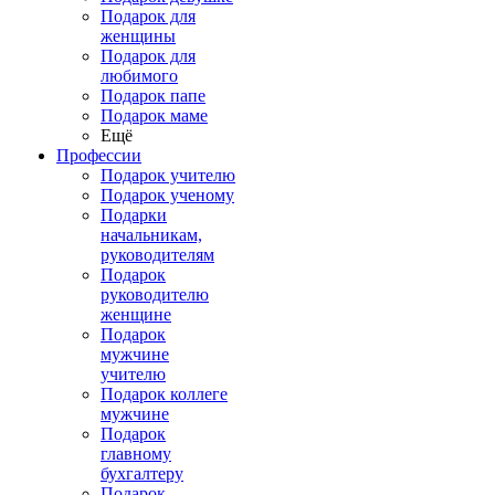
Подарок для
женщины
Подарок для
любимого
Подарок папе
Подарок маме
Ещё
Профессии
Подарок учителю
Подарок ученому
Подарки
начальникам,
руководителям
Подарок
руководителю
женщине
Подарок
мужчине
учителю
Подарок коллеге
мужчине
Подарок
главному
бухгалтеру
Подарок