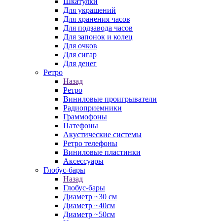
Шкатулки
Для украшений
Для хранения часов
Для подзавода часов
Для запонок и колец
Для очков
Для сигар
Для денег
Ретро
Назад
Ретро
Виниловые проигрыватели
Радиоприемники
Граммофоны
Патефоны
Акустические системы
Ретро телефоны
Виниловые пластинки
Аксессуары
Глобус-бары
Назад
Глобус-бары
Диаметр ~30 см
Диаметр ~40см
Диаметр ~50см