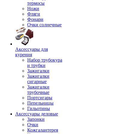
термосы
Ножи
Фляги
Фонари
Очки солнечные
Аксессуары для
курения
Набор трубокура
и трубки
Зажигалки
Зажигалки
сигарные
Зажигалки
трубочные
Портсигары
Пепельницы
Гильотины
Аксессуары деловые
Запонки
Очки
Кожгалантерея