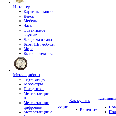
Интерьер
Картины, панно
Декор
Мебель
Часы
Сувенирное
оружие
Для дома и сада
Бары НЕ глобусы
Море
Бытовая техника
Метеоприборы
Термометры
Барометры
Погодники
Метеостанции
RST
Компани
Как купить
Метеостанции
Акции
Нов
цифровые
Клиентам
Пол
Метеостанции с