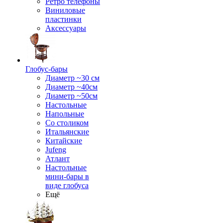
Ретро телефоны
Виниловые
пластинки
Аксессуары
Глобус-бары
Диаметр ~30 см
Диаметр ~40см
Диаметр ~50см
Настольные
Напольные
Со столиком
Итальянские
Китайские
Jufeng
Атлант
Настольные
мини-бары в
виде глобуса
Ещё