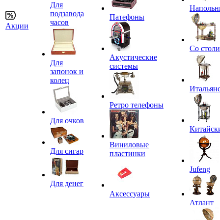
Для
Напольн
подзавода
Патефоны
часов
Акции
Со стол
Акустические
Для
системы
запонок и
колец
Итальян
Ретро телефоны
Для очков
Китайск
Виниловые
Для сигар
пластинки
Jufeng
Для денег
Аксессуары
Атлант