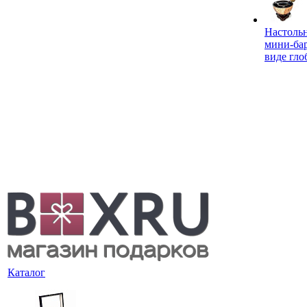
Настоль
мини-ба
виде гло
Каталог