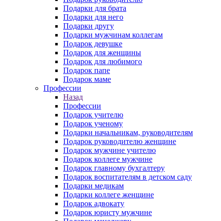
Подарки для брата
Подарки для него
Подарки другу
Подарки мужчинам коллегам
Подарок девушке
Подарок для женщины
Подарок для любимого
Подарок папе
Подарок маме
Профессии
Назад
Профессии
Подарок учителю
Подарок ученому
Подарки начальникам, руководителям
Подарок руководителю женщине
Подарок мужчине учителю
Подарок коллеге мужчине
Подарок главному бухгалтеру
Подарок воспитателям в детском саду
Подарки медикам
Подарки коллеге женщине
Подарок адвокату
Подарок юристу мужчине