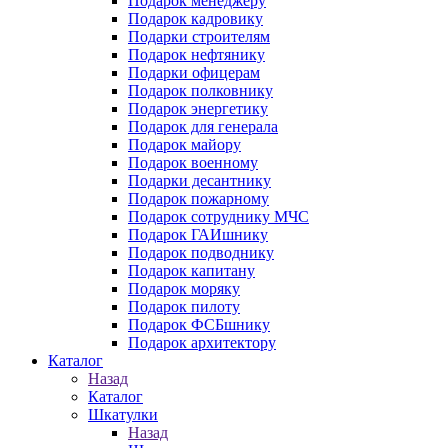
Подарок менеджеру
Подарок кадровику
Подарки строителям
Подарок нефтянику
Подарки офицерам
Подарок полковнику
Подарок энергетику
Подарок для генерала
Подарок майору
Подарок военному
Подарки десантнику
Подарок пожарному
Подарок сотруднику МЧС
Подарок ГАИшнику
Подарок подводнику
Подарок капитану
Подарок моряку
Подарок пилоту
Подарок ФСБшнику
Подарок архитектору
Каталог
Назад
Каталог
Шкатулки
Назад