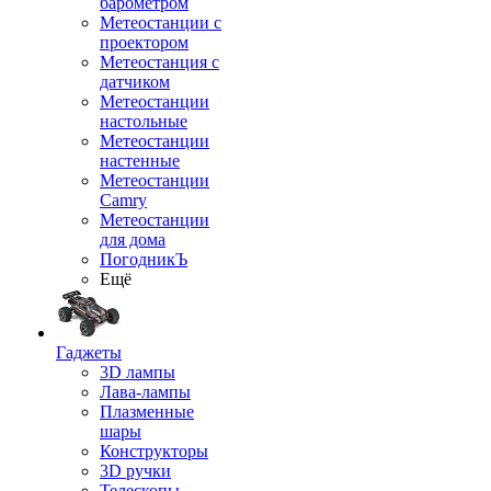
барометром
Метеостанции с
проектором
Метеостанция с
датчиком
Метеостанции
настольные
Метеостанции
настенные
Метеостанции
Camry
Метеостанции
для дома
ПогодникЪ
Ещё
Гаджеты
3D лампы
Лава-лампы
Плазменные
шары
Конструкторы
3D ручки
Телескопы