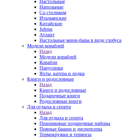
Настольные
Напольные
Со столиком
Итальянские
Китайские
Jufeng
Атлант
Настольные мини-бары в виде глобуса
Модели кораблей
Назад
Модели кораблей
Корабли
Парусники
Яхты, катера и лодки
Книги и родословные
Назад
Книги и родословные
Подарочные книги
Родословные книги
Для отдыха и спорта
Назад
Для отдыха и спорта
Пикниковые подарочные наборы
Пивные башни и диспенсеры
Термокружки и термосы