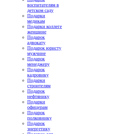
воспитателям в
детском саду
Подарки
медикам
Подарки коллеге
женщине
Подарок
адвокату
Подарок юристу
мужчине
Подарок
менеджеру
Подарок
кадровику
Подарки
строителям
Подарок
нефтянику
Подарки
офицерам
Подарок
полковнику
Подарок
энергетику