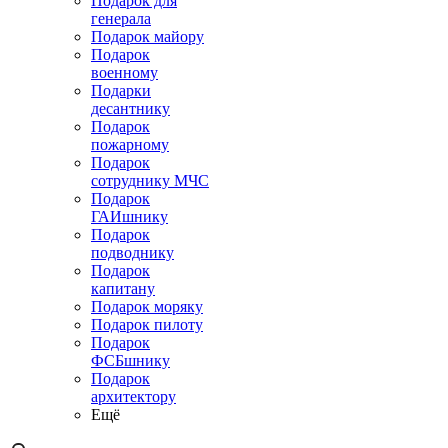
Подарок для
генерала
Подарок майору
Подарок
военному
Подарки
десантнику
Подарок
пожарному
Подарок
сотруднику МЧС
Подарок
ГАИшнику
Подарок
подводнику
Подарок
капитану
Подарок моряку
Подарок пилоту
Подарок
ФСБшнику
Подарок
архитектору
Ещё