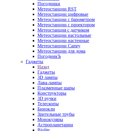
Погодники
Метеостанции RST
Метеостанции цифровые
Метеостанции с барометром
Метеостанции с проектором
Метеостанция с датчиком
Метеостанции настольные
Метеостанции настенные
Метеостанции Camry
Метеостанции для дома
ПогодникЪ
Гаджеты
Назад
Гаджеты
3D лампы
Лава-лампы
Плазменные шары
Конструкторы
3D ручки
Телескопы
Бинокли
Зрительные трубы
Монокуляры
Астропланетарии
Biolite