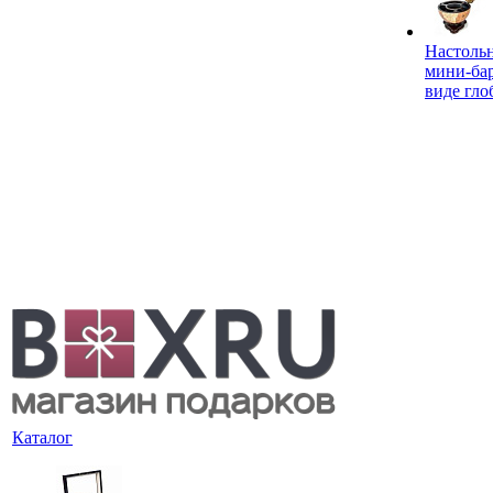
Настоль
мини-ба
виде гло
Каталог