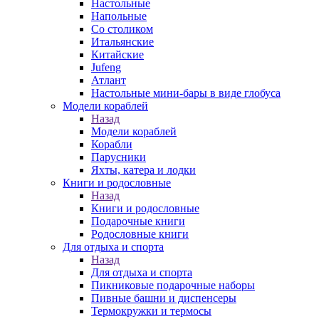
Настольные
Напольные
Со столиком
Итальянские
Китайские
Jufeng
Атлант
Настольные мини-бары в виде глобуса
Модели кораблей
Назад
Модели кораблей
Корабли
Парусники
Яхты, катера и лодки
Книги и родословные
Назад
Книги и родословные
Подарочные книги
Родословные книги
Для отдыха и спорта
Назад
Для отдыха и спорта
Пикниковые подарочные наборы
Пивные башни и диспенсеры
Термокружки и термосы