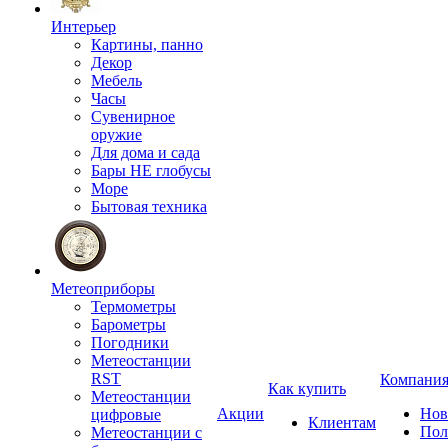
Интерьер
Картины, панно
Декор
Мебель
Часы
Сувенирное
оружие
Для дома и сада
Бары НЕ глобусы
Море
Бытовая техника
Метеоприборы
Термометры
Барометры
Погодники
Метеостанции
RST
Компани
Как купить
Метеостанции
Акции
Нов
цифровые
Клиентам
Пол
Метеостанции с