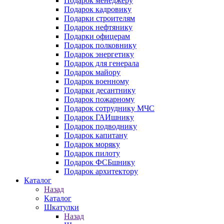
Подарок менеджеру
Подарок кадровику
Подарки строителям
Подарок нефтянику
Подарки офицерам
Подарок полковнику
Подарок энергетику
Подарок для генерала
Подарок майору
Подарок военному
Подарки десантнику
Подарок пожарному
Подарок сотруднику МЧС
Подарок ГАИшнику
Подарок подводнику
Подарок капитану
Подарок моряку
Подарок пилоту
Подарок ФСБшнику
Подарок архитектору
Каталог
Назад
Каталог
Шкатулки
Назад