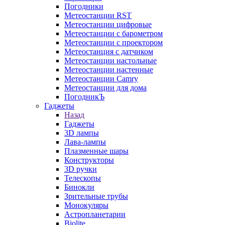
Погодники
Метеостанции RST
Метеостанции цифровые
Метеостанции с барометром
Метеостанции с проектором
Метеостанция с датчиком
Метеостанции настольные
Метеостанции настенные
Метеостанции Camry
Метеостанции для дома
ПогодникЪ
Гаджеты
Назад
Гаджеты
3D лампы
Лава-лампы
Плазменные шары
Конструкторы
3D ручки
Телескопы
Бинокли
Зрительные трубы
Монокуляры
Астропланетарии
Biolite