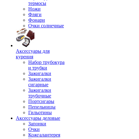
термосы
Ножи
Фляги
Фонари
Очки солнечные
Аксессуары для
курения
Набор трубокура
и трубки
Зажигалки
Зажигалки
сигарные
Зажигалки
трубочные
Портсигары
Пепельницы
Гильотины
Аксессуары деловые
Запонки
Очки
Кожгалантерея