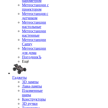
барометром
Метеостанции с
проектором
Метеостанция с
датчиком
Метеостанции
настольные
Метеостанции
настенные
Метеостанции
Camry
Метеостанции
для дома
ПогодникЪ
Ещё
Гаджеты
3D лампы
Лава-лампы
Плазменные
шары
Конструкторы
3D ручки
Телескопы