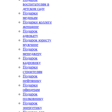
воспитателям в
детском саду
Подарки
медикам
Подарки коллеге
женщине
Подарок
адвокату
Подарок юристу
мужчине
Подарок
менеджеру
Подарок
кадровику
Подарки
строителям
Подарок
нефтянику
Подарки
офицерам
Подарок
полковнику
Подарок
энергетику