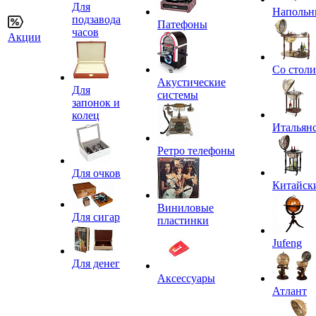
Для
Напольн
подзавода
Патефоны
часов
Акции
Со стол
Акустические
Для
системы
запонок и
колец
Итальян
Ретро телефоны
Для очков
Китайск
Виниловые
Для сигар
пластинки
Jufeng
Для денег
Аксессуары
Атлант