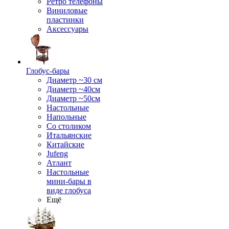
Ретро телефоны
Виниловые
пластинки
Аксессуары
Глобус-бары
Диаметр ~30 см
Диаметр ~40см
Диаметр ~50см
Настольные
Напольные
Со столиком
Итальянские
Китайские
Jufeng
Атлант
Настольные
мини-бары в
виде глобуса
Ещё