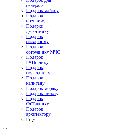
Подарок для
генерала
Подарок майору
Подарок
военному
Подарки
десантнику
Подарок
пожарному
Подарок
сотруднику МЧС
Подарок
ГАИшнику
Подарок
подводнику
Подарок
капитану
Подарок моряку
Подарок пилоту
Подарок
ФСБшнику
Подарок
архитектору
Ещё