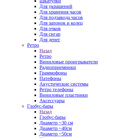
Шкатулки
Для украшений
Для хранения часов
Для подзавода часов
Для запонок и колец
Для очков
Для сигар
Для денег
Ретро
Назад
Ретро
Виниловые проигрыватели
Радиоприемники
Граммофоны
Патефоны
Акустические системы
Ретро телефоны
Виниловые пластинки
Аксессуары
Глобус-бары
Назад
Глобус-бары
Диаметр ~30 см
Диаметр ~40см
Диаметр ~50см