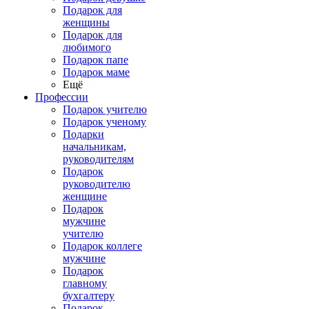
Подарок для
женщины
Подарок для
любимого
Подарок папе
Подарок маме
Ещё
Профессии
Подарок учителю
Подарок ученому
Подарки
начальникам,
руководителям
Подарок
руководителю
женщине
Подарок
мужчине
учителю
Подарок коллеге
мужчине
Подарок
главному
бухгалтеру
Подарок