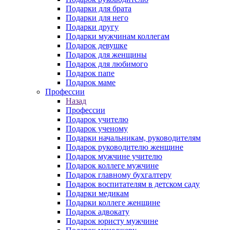
Подарки для брата
Подарки для него
Подарки другу
Подарки мужчинам коллегам
Подарок девушке
Подарок для женщины
Подарок для любимого
Подарок папе
Подарок маме
Профессии
Назад
Профессии
Подарок учителю
Подарок ученому
Подарки начальникам, руководителям
Подарок руководителю женщине
Подарок мужчине учителю
Подарок коллеге мужчине
Подарок главному бухгалтеру
Подарок воспитателям в детском саду
Подарки медикам
Подарки коллеге женщине
Подарок адвокату
Подарок юристу мужчине