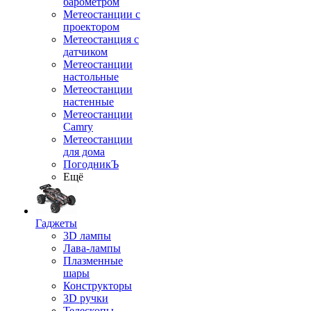
барометром
Метеостанции с
проектором
Метеостанция с
датчиком
Метеостанции
настольные
Метеостанции
настенные
Метеостанции
Camry
Метеостанции
для дома
ПогодникЪ
Ещё
Гаджеты
3D лампы
Лава-лампы
Плазменные
шары
Конструкторы
3D ручки
Телескопы