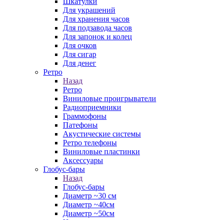
Шкатулки
Для украшений
Для хранения часов
Для подзавода часов
Для запонок и колец
Для очков
Для сигар
Для денег
Ретро
Назад
Ретро
Виниловые проигрыватели
Радиоприемники
Граммофоны
Патефоны
Акустические системы
Ретро телефоны
Виниловые пластинки
Аксессуары
Глобус-бары
Назад
Глобус-бары
Диаметр ~30 см
Диаметр ~40см
Диаметр ~50см