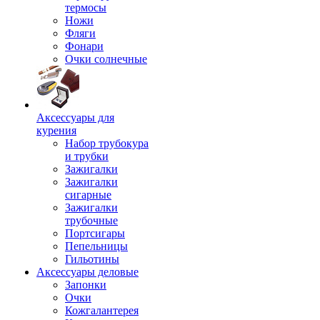
термосы
Ножи
Фляги
Фонари
Очки солнечные
Аксессуары для
курения
Набор трубокура
и трубки
Зажигалки
Зажигалки
сигарные
Зажигалки
трубочные
Портсигары
Пепельницы
Гильотины
Аксессуары деловые
Запонки
Очки
Кожгалантерея