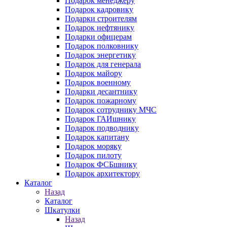
Подарок менеджеру
Подарок кадровику
Подарки строителям
Подарок нефтянику
Подарки офицерам
Подарок полковнику
Подарок энергетику
Подарок для генерала
Подарок майору
Подарок военному
Подарки десантнику
Подарок пожарному
Подарок сотруднику МЧС
Подарок ГАИшнику
Подарок подводнику
Подарок капитану
Подарок моряку
Подарок пилоту
Подарок ФСБшнику
Подарок архитектору
Каталог
Назад
Каталог
Шкатулки
Назад