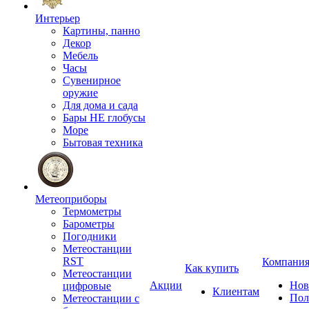
Интерьер
Картины, панно
Декор
Мебель
Часы
Сувенирное
оружие
Для дома и сада
Бары НЕ глобусы
Море
Бытовая техника
Метеоприборы
Термометры
Барометры
Погодники
Метеостанции
RST
Компани
Как купить
Метеостанции
Акции
Нов
цифровые
Клиентам
Пол
Метеостанции с