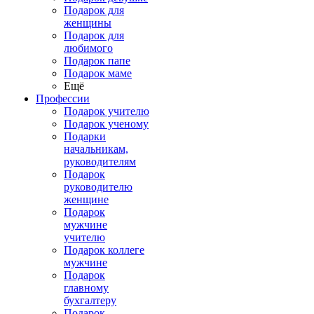
Подарок для
женщины
Подарок для
любимого
Подарок папе
Подарок маме
Ещё
Профессии
Подарок учителю
Подарок ученому
Подарки
начальникам,
руководителям
Подарок
руководителю
женщине
Подарок
мужчине
учителю
Подарок коллеге
мужчине
Подарок
главному
бухгалтеру
Подарок