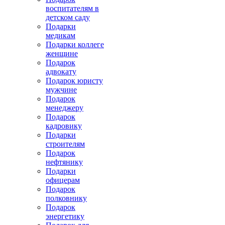
воспитателям в
детском саду
Подарки
медикам
Подарки коллеге
женщине
Подарок
адвокату
Подарок юристу
мужчине
Подарок
менеджеру
Подарок
кадровику
Подарки
строителям
Подарок
нефтянику
Подарки
офицерам
Подарок
полковнику
Подарок
энергетику