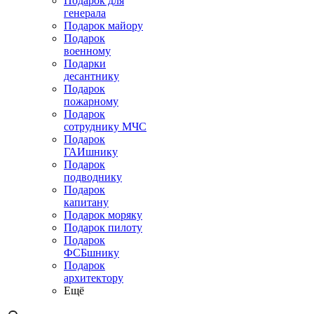
Подарок для
генерала
Подарок майору
Подарок
военному
Подарки
десантнику
Подарок
пожарному
Подарок
сотруднику МЧС
Подарок
ГАИшнику
Подарок
подводнику
Подарок
капитану
Подарок моряку
Подарок пилоту
Подарок
ФСБшнику
Подарок
архитектору
Ещё