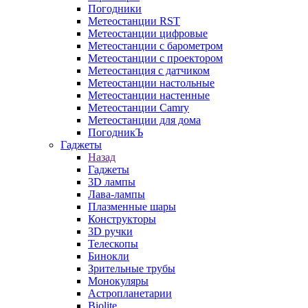
Погодники
Метеостанции RST
Метеостанции цифровые
Метеостанции с барометром
Метеостанции с проектором
Метеостанция с датчиком
Метеостанции настольные
Метеостанции настенные
Метеостанции Camry
Метеостанции для дома
ПогодникЪ
Гаджеты
Назад
Гаджеты
3D лампы
Лава-лампы
Плазменные шары
Конструкторы
3D ручки
Телескопы
Бинокли
Зрительные трубы
Монокуляры
Астропланетарии
Biolite