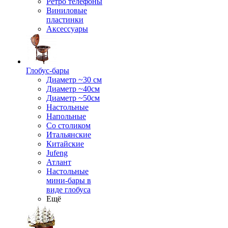
Ретро телефоны
Виниловые
пластинки
Аксессуары
Глобус-бары
Диаметр ~30 см
Диаметр ~40см
Диаметр ~50см
Настольные
Напольные
Со столиком
Итальянские
Китайские
Jufeng
Атлант
Настольные
мини-бары в
виде глобуса
Ещё