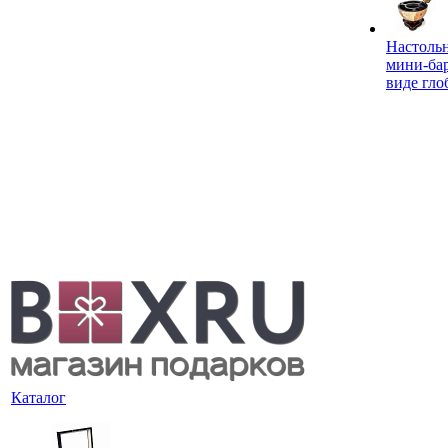
Настоль
мини-ба
виде гло
Каталог