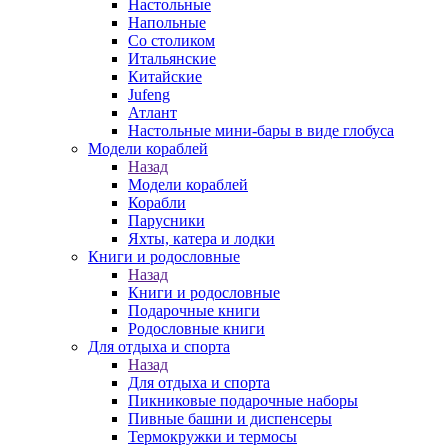
Настольные
Напольные
Со столиком
Итальянские
Китайские
Jufeng
Атлант
Настольные мини-бары в виде глобуса
Модели кораблей
Назад
Модели кораблей
Корабли
Парусники
Яхты, катера и лодки
Книги и родословные
Назад
Книги и родословные
Подарочные книги
Родословные книги
Для отдыха и спорта
Назад
Для отдыха и спорта
Пикниковые подарочные наборы
Пивные башни и диспенсеры
Термокружки и термосы