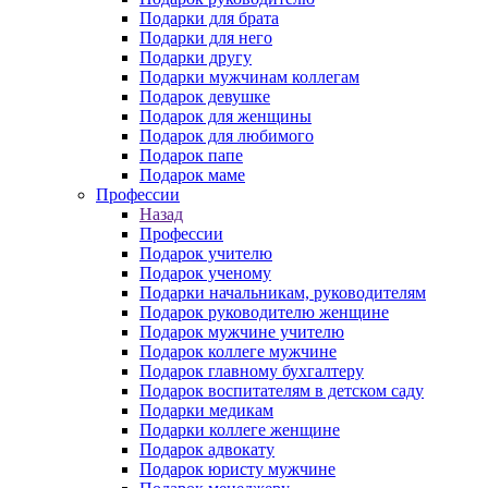
Подарки для брата
Подарки для него
Подарки другу
Подарки мужчинам коллегам
Подарок девушке
Подарок для женщины
Подарок для любимого
Подарок папе
Подарок маме
Профессии
Назад
Профессии
Подарок учителю
Подарок ученому
Подарки начальникам, руководителям
Подарок руководителю женщине
Подарок мужчине учителю
Подарок коллеге мужчине
Подарок главному бухгалтеру
Подарок воспитателям в детском саду
Подарки медикам
Подарки коллеге женщине
Подарок адвокату
Подарок юристу мужчине