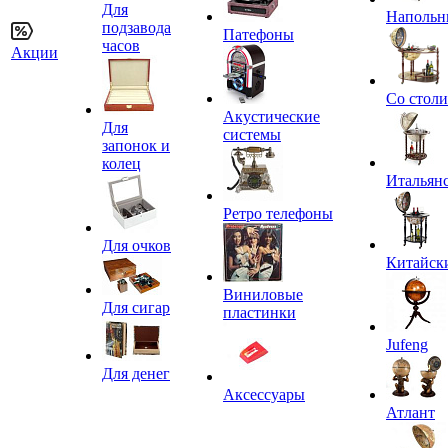
Для
Напольн
подзавода
Патефоны
часов
Акции
Со стол
Акустические
Для
системы
запонок и
колец
Итальян
Ретро телефоны
Для очков
Китайск
Виниловые
Для сигар
пластинки
Jufeng
Для денег
Аксессуары
Атлант