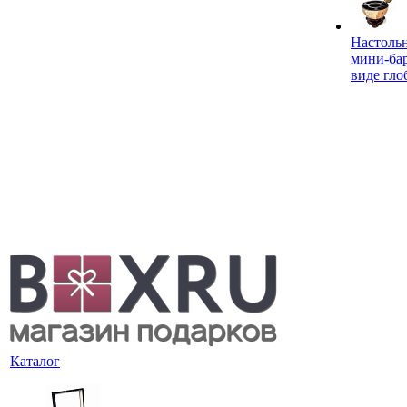
Настоль
мини-ба
виде гло
Каталог