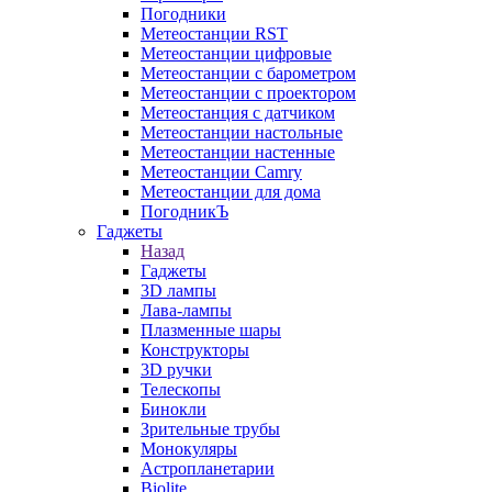
Погодники
Метеостанции RST
Метеостанции цифровые
Метеостанции с барометром
Метеостанции с проектором
Метеостанция с датчиком
Метеостанции настольные
Метеостанции настенные
Метеостанции Camry
Метеостанции для дома
ПогодникЪ
Гаджеты
Назад
Гаджеты
3D лампы
Лава-лампы
Плазменные шары
Конструкторы
3D ручки
Телескопы
Бинокли
Зрительные трубы
Монокуляры
Астропланетарии
Biolite