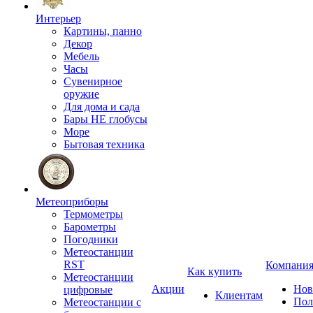
Интерьер
Картины, панно
Декор
Мебель
Часы
Сувенирное
оружие
Для дома и сада
Бары НЕ глобусы
Море
Бытовая техника
Метеоприборы
Термометры
Барометры
Погодники
Метеостанции
RST
Компани
Как купить
Метеостанции
Акции
Нов
цифровые
Клиентам
Пол
Метеостанции с