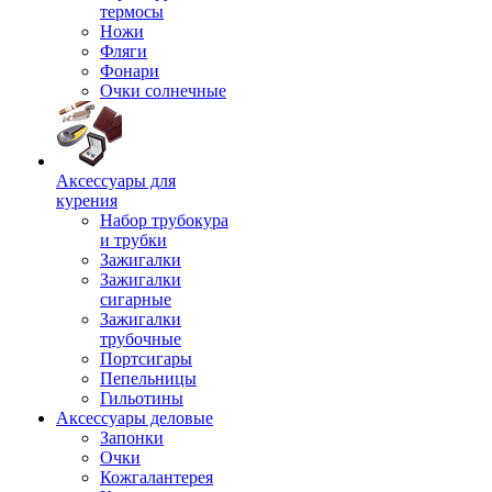
термосы
Ножи
Фляги
Фонари
Очки солнечные
Аксессуары для
курения
Набор трубокура
и трубки
Зажигалки
Зажигалки
сигарные
Зажигалки
трубочные
Портсигары
Пепельницы
Гильотины
Аксессуары деловые
Запонки
Очки
Кожгалантерея