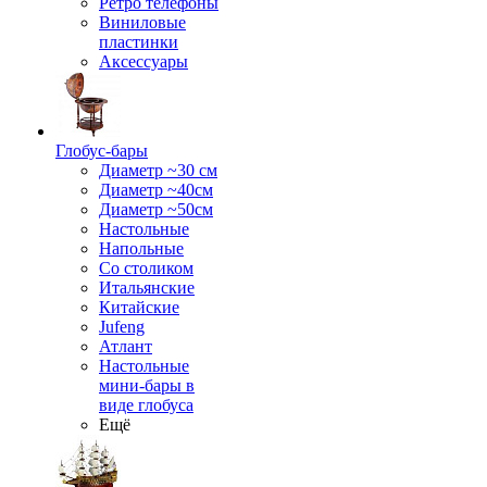
Ретро телефоны
Виниловые
пластинки
Аксессуары
Глобус-бары
Диаметр ~30 см
Диаметр ~40см
Диаметр ~50см
Настольные
Напольные
Со столиком
Итальянские
Китайские
Jufeng
Атлант
Настольные
мини-бары в
виде глобуса
Ещё