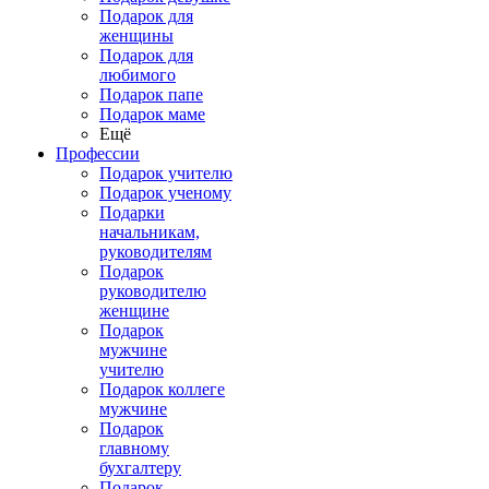
Подарок для
женщины
Подарок для
любимого
Подарок папе
Подарок маме
Ещё
Профессии
Подарок учителю
Подарок ученому
Подарки
начальникам,
руководителям
Подарок
руководителю
женщине
Подарок
мужчине
учителю
Подарок коллеге
мужчине
Подарок
главному
бухгалтеру
Подарок