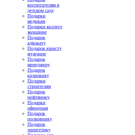
воспитателям в
детском саду
Подарки
медикам
Подарки коллеге
женщине
Подарок
адвокату
Подарок юристу
мужчине
Подарок
менеджеру
Подарок
кадровику
Подарки
строителям
Подарок
нефтянику
Подарки
офицерам
Подарок
полковнику
Подарок
энергетику