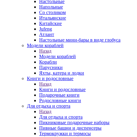
Настольные
Напольные
Со столиком
Итальянские
Китайские
Jufeng
Атлант
Настольные мини-бары в виде глобуса
Модели кораблей
Назад
Модели кораблей
Корабли
Парусники
Яхты, катера и лодки
Книги и родословные
Назад
Книги и родословные
Подарочные книги
Родословные книги
Для отдыха и спорта
Назад
Для отдыха и спорта
Пикниковые подарочные наборы
Пивные башни и диспенсеры
Термокружки и термосы