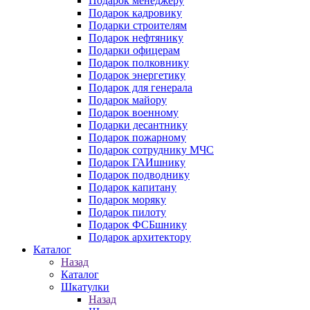
Подарок менеджеру
Подарок кадровику
Подарки строителям
Подарок нефтянику
Подарки офицерам
Подарок полковнику
Подарок энергетику
Подарок для генерала
Подарок майору
Подарок военному
Подарки десантнику
Подарок пожарному
Подарок сотруднику МЧС
Подарок ГАИшнику
Подарок подводнику
Подарок капитану
Подарок моряку
Подарок пилоту
Подарок ФСБшнику
Подарок архитектору
Каталог
Назад
Каталог
Шкатулки
Назад