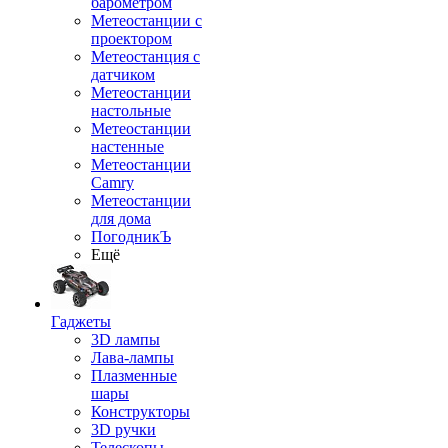
барометром
Метеостанции с
проектором
Метеостанция с
датчиком
Метеостанции
настольные
Метеостанции
настенные
Метеостанции
Camry
Метеостанции
для дома
ПогодникЪ
Ещё
Гаджеты
3D лампы
Лава-лампы
Плазменные
шары
Конструкторы
3D ручки
Телескопы