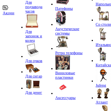
Для
Напольн
подзавода
Патефоны
часов
Акции
Со стол
Акустические
Для
системы
запонок и
колец
Итальян
Ретро телефоны
Для очков
Китайск
Виниловые
Для сигар
пластинки
Jufeng
Для денег
Аксессуары
Атлант