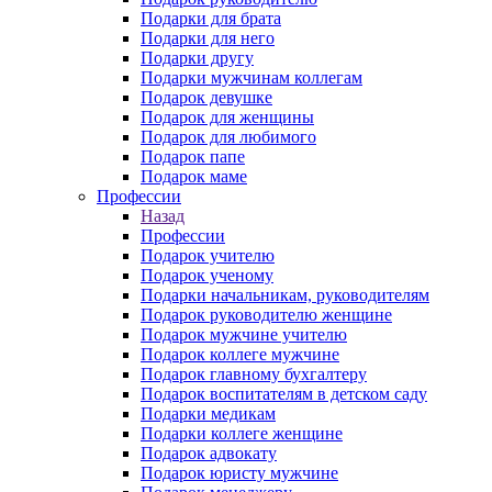
Подарки для брата
Подарки для него
Подарки другу
Подарки мужчинам коллегам
Подарок девушке
Подарок для женщины
Подарок для любимого
Подарок папе
Подарок маме
Профессии
Назад
Профессии
Подарок учителю
Подарок ученому
Подарки начальникам, руководителям
Подарок руководителю женщине
Подарок мужчине учителю
Подарок коллеге мужчине
Подарок главному бухгалтеру
Подарок воспитателям в детском саду
Подарки медикам
Подарки коллеге женщине
Подарок адвокату
Подарок юристу мужчине