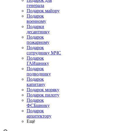
Подарок для
генерала
Подарок майору
Подарок
военному
Подарки
десантнику
Подарок
пожарному
Подарок
сотруднику МЧС
Подарок
ГАИшнику
Подарок
подводнику
Подарок
капитану
Подарок моряку
Подарок пилоту
Подарок
ФСБшнику
Подарок
архитектору
Ещё