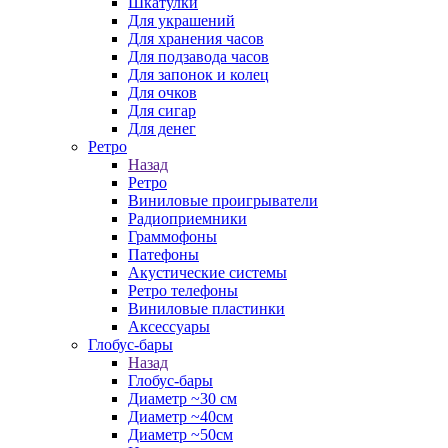
Шкатулки
Для украшений
Для хранения часов
Для подзавода часов
Для запонок и колец
Для очков
Для сигар
Для денег
Ретро
Назад
Ретро
Виниловые проигрыватели
Радиоприемники
Граммофоны
Патефоны
Акустические системы
Ретро телефоны
Виниловые пластинки
Аксессуары
Глобус-бары
Назад
Глобус-бары
Диаметр ~30 см
Диаметр ~40см
Диаметр ~50см