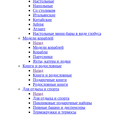
Настольные
Напольные
Со столиком
Итальянские
Китайские
Jufeng
Атлант
Настольные мини-бары в виде глобуса
Модели кораблей
Назад
Модели кораблей
Корабли
Парусники
Яхты, катера и лодки
Книги и родословные
Назад
Книги и родословные
Подарочные книги
Родословные книги
Для отдыха и спорта
Назад
Для отдыха и спорта
Пикниковые подарочные наборы
Пивные башни и диспенсеры
Термокружки и термосы