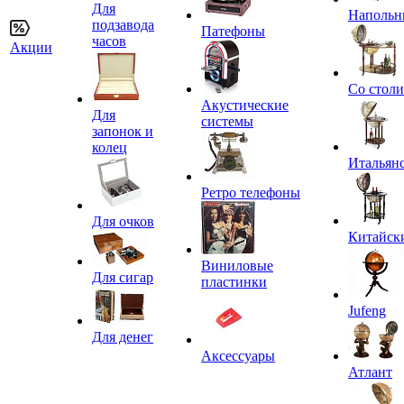
Для
Напольн
подзавода
Патефоны
часов
Акции
Со стол
Акустические
Для
системы
запонок и
колец
Итальян
Ретро телефоны
Для очков
Китайск
Виниловые
Для сигар
пластинки
Jufeng
Для денег
Аксессуары
Атлант