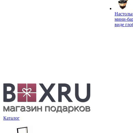
Настоль
мини-ба
виде гло
Каталог