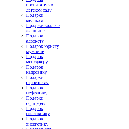
воспитателям в
детском саду
Подарки
медикам
Подарки коллеге
женщине
Подарок
адвокату
Подарок юристу
мужчине
Подарок
менеджеру
Подарок
кадровику
Подарки
строителям
Подарок
нефтянику
Подарки
офицерам
Подарок
полковнику
Подарок
энергетику