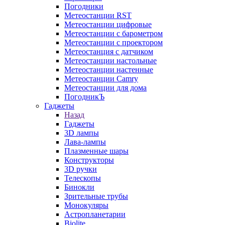
Погодники
Метеостанции RST
Метеостанции цифровые
Метеостанции с барометром
Метеостанции с проектором
Метеостанция с датчиком
Метеостанции настольные
Метеостанции настенные
Метеостанции Camry
Метеостанции для дома
ПогодникЪ
Гаджеты
Назад
Гаджеты
3D лампы
Лава-лампы
Плазменные шары
Конструкторы
3D ручки
Телескопы
Бинокли
Зрительные трубы
Монокуляры
Астропланетарии
Biolite