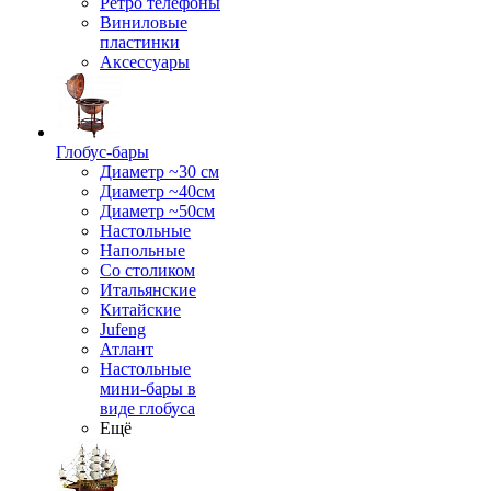
Ретро телефоны
Виниловые
пластинки
Аксессуары
Глобус-бары
Диаметр ~30 см
Диаметр ~40см
Диаметр ~50см
Настольные
Напольные
Со столиком
Итальянские
Китайские
Jufeng
Атлант
Настольные
мини-бары в
виде глобуса
Ещё