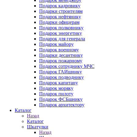
Подарок менеджеру
Подарок кадровику
Подарки строителям
Подарок нефтянику
Подарки офицерам
Подарок полковнику
Подарок энергетику
Подарок для генерала
Подарок майору
Подарок военному
Подарки десантнику
Подарок пожарному
Подарок сотруднику МЧС
Подарок ГАИшнику
Подарок подводнику
Подарок капитану
Подарок моряку
Подарок пилоту
Подарок ФСБшнику
Подарок архитектору
Каталог
Назад
Каталог
Шкатулки
Назад