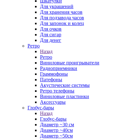
Шкатулки
Для украшений
Для хранения часов
Для подзавода часов
Для запонок и колец
Для очков
Для сигар
Для денег
Ретро
Назад
Ретро
Виниловые проигрыватели
Радиоприемники
Граммофоны
Патефоны
Акустические системы
Ретро телефоны
Виниловые пластинки
Аксессуары
Глобус-бары
Назад
Глобус-бары
Диаметр ~30 см
Диаметр ~40см
Диаметр ~50см