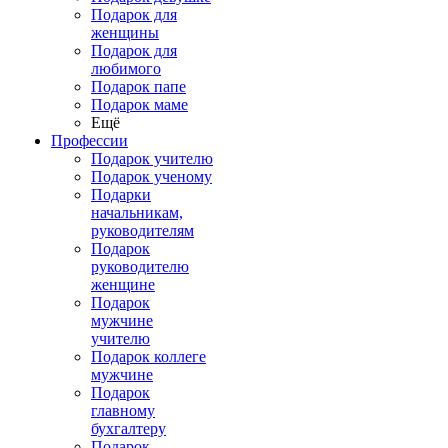
Подарок для
женщины
Подарок для
любимого
Подарок папе
Подарок маме
Ещё
Профессии
Подарок учителю
Подарок ученому
Подарки
начальникам,
руководителям
Подарок
руководителю
женщине
Подарок
мужчине
учителю
Подарок коллеге
мужчине
Подарок
главному
бухгалтеру
Подарок