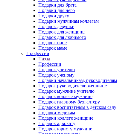
Подарки для брата
Подарки для него
Подарки другу
Подарки мужчинам коллегам
Подарок девушке
Подарок для женщины
Подарок для любимого
Подарок папе
Подарок маме
Профессии
Назад
Профессии
Подарок учителю
Подарок ученому
Подарки начальникам, руководителям
Подарок руководителю женщине
Подарок мужчине учителю
Подарок коллеге мужчине
Подарок главному бухгалтеру
Подарок воспитателям в детском саду
Подарки медикам
Подарки коллеге женщине
Подарок адвокату
Подарок юристу мужчине