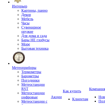
Интерьер
Картины, панно
Декор
Мебель
Часы
Сувенирное
оружие
Для дома и сада
Бары НЕ глобусы
Море
Бытовая техника
Метеоприборы
Термометры
Барометры
Погодники
Метеостанции
RST
Компани
Как купить
Метеостанции
Акции
Нов
цифровые
Клиентам
Пол
Метеостанции с