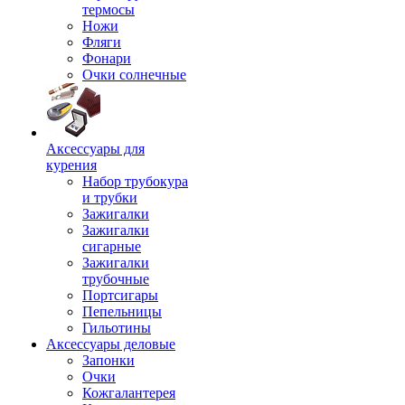
термосы
Ножи
Фляги
Фонари
Очки солнечные
Аксессуары для
курения
Набор трубокура
и трубки
Зажигалки
Зажигалки
сигарные
Зажигалки
трубочные
Портсигары
Пепельницы
Гильотины
Аксессуары деловые
Запонки
Очки
Кожгалантерея