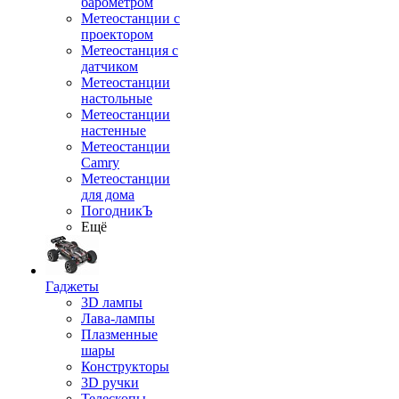
барометром
Метеостанции с
проектором
Метеостанция с
датчиком
Метеостанции
настольные
Метеостанции
настенные
Метеостанции
Camry
Метеостанции
для дома
ПогодникЪ
Ещё
Гаджеты
3D лампы
Лава-лампы
Плазменные
шары
Конструкторы
3D ручки
Телескопы