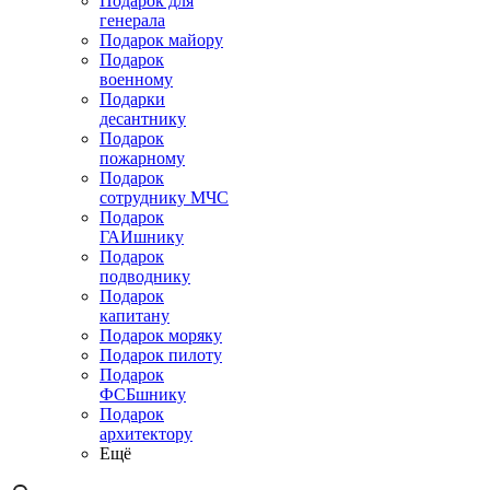
Подарок для
генерала
Подарок майору
Подарок
военному
Подарки
десантнику
Подарок
пожарному
Подарок
сотруднику МЧС
Подарок
ГАИшнику
Подарок
подводнику
Подарок
капитану
Подарок моряку
Подарок пилоту
Подарок
ФСБшнику
Подарок
архитектору
Ещё