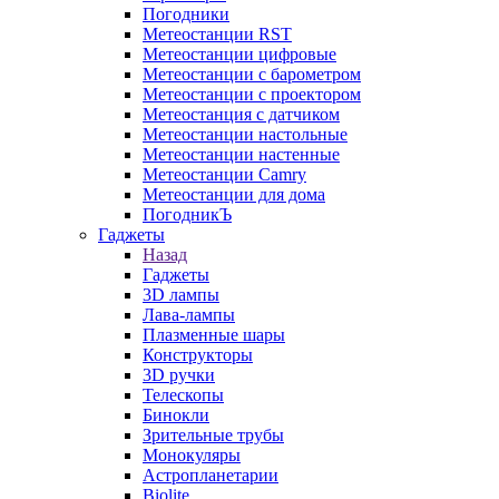
Погодники
Метеостанции RST
Метеостанции цифровые
Метеостанции с барометром
Метеостанции с проектором
Метеостанция с датчиком
Метеостанции настольные
Метеостанции настенные
Метеостанции Camry
Метеостанции для дома
ПогодникЪ
Гаджеты
Назад
Гаджеты
3D лампы
Лава-лампы
Плазменные шары
Конструкторы
3D ручки
Телескопы
Бинокли
Зрительные трубы
Монокуляры
Астропланетарии
Biolite