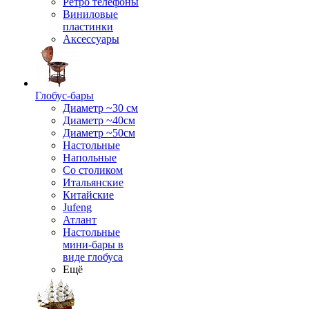
Ретро телефоны
Виниловые
пластинки
Аксессуары
Глобус-бары
Диаметр ~30 см
Диаметр ~40см
Диаметр ~50см
Настольные
Напольные
Со столиком
Итальянские
Китайские
Jufeng
Атлант
Настольные
мини-бары в
виде глобуса
Ещё