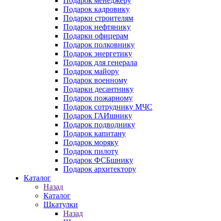
Подарок менеджеру
Подарок кадровику
Подарки строителям
Подарок нефтянику
Подарки офицерам
Подарок полковнику
Подарок энергетику
Подарок для генерала
Подарок майору
Подарок военному
Подарки десантнику
Подарок пожарному
Подарок сотруднику МЧС
Подарок ГАИшнику
Подарок подводнику
Подарок капитану
Подарок моряку
Подарок пилоту
Подарок ФСБшнику
Подарок архитектору
Каталог
Назад
Каталог
Шкатулки
Назад