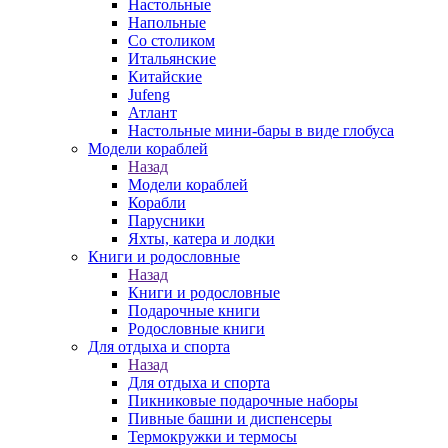
Настольные
Напольные
Со столиком
Итальянские
Китайские
Jufeng
Атлант
Настольные мини-бары в виде глобуса
Модели кораблей
Назад
Модели кораблей
Корабли
Парусники
Яхты, катера и лодки
Книги и родословные
Назад
Книги и родословные
Подарочные книги
Родословные книги
Для отдыха и спорта
Назад
Для отдыха и спорта
Пикниковые подарочные наборы
Пивные башни и диспенсеры
Термокружки и термосы