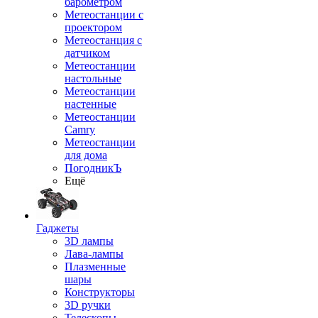
барометром
Метеостанции с
проектором
Метеостанция с
датчиком
Метеостанции
настольные
Метеостанции
настенные
Метеостанции
Camry
Метеостанции
для дома
ПогодникЪ
Ещё
Гаджеты
3D лампы
Лава-лампы
Плазменные
шары
Конструкторы
3D ручки
Телескопы