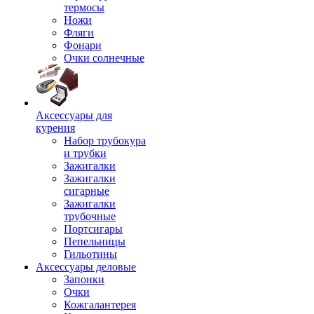
термосы
Ножи
Фляги
Фонари
Очки солнечные
Аксессуары для
курения
Набор трубокура
и трубки
Зажигалки
Зажигалки
сигарные
Зажигалки
трубочные
Портсигары
Пепельницы
Гильотины
Аксессуары деловые
Запонки
Очки
Кожгалантерея