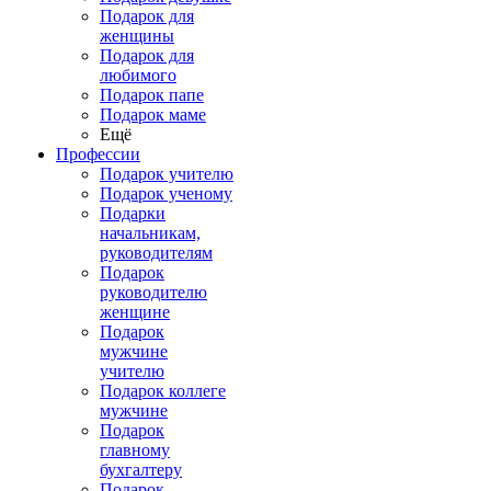
Подарок для
женщины
Подарок для
любимого
Подарок папе
Подарок маме
Ещё
Профессии
Подарок учителю
Подарок ученому
Подарки
начальникам,
руководителям
Подарок
руководителю
женщине
Подарок
мужчине
учителю
Подарок коллеге
мужчине
Подарок
главному
бухгалтеру
Подарок