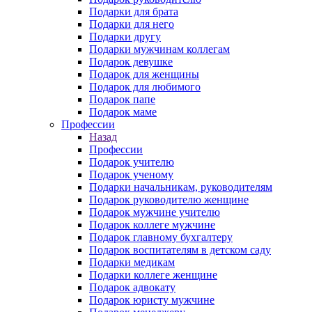
Подарки для брата
Подарки для него
Подарки другу
Подарки мужчинам коллегам
Подарок девушке
Подарок для женщины
Подарок для любимого
Подарок папе
Подарок маме
Профессии
Назад
Профессии
Подарок учителю
Подарок ученому
Подарки начальникам, руководителям
Подарок руководителю женщине
Подарок мужчине учителю
Подарок коллеге мужчине
Подарок главному бухгалтеру
Подарок воспитателям в детском саду
Подарки медикам
Подарки коллеге женщине
Подарок адвокату
Подарок юристу мужчине