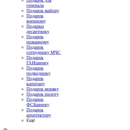
Подарок для
генерала
Подарок майору
Подарок
военному
Подарки
десантнику
Подарок
пожарному
Подарок
сотруднику МЧС
Подарок
ГАИшнику
Подарок
подводнику
Подарок
капитану
Подарок моряку
Подарок пилоту
Подарок
ФСБшнику
Подарок
архитектору
Ещё