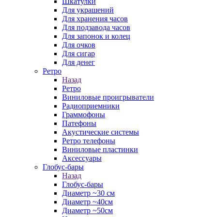
Шкатулки
Для украшений
Для хранения часов
Для подзавода часов
Для запонок и колец
Для очков
Для сигар
Для денег
Ретро
Назад
Ретро
Виниловые проигрыватели
Радиоприемники
Граммофоны
Патефоны
Акустические системы
Ретро телефоны
Виниловые пластинки
Аксессуары
Глобус-бары
Назад
Глобус-бары
Диаметр ~30 см
Диаметр ~40см
Диаметр ~50см