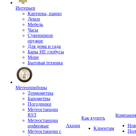
Интерьер
Картины, панно
Декор
Мебель
Часы
Сувенирное
оружие
Для дома и сада
Бары НЕ глобусы
Море
Бытовая техника
Метеоприборы
Термометры
Барометры
Погодники
Метеостанции
RST
Компани
Как купить
Метеостанции
Акции
Нов
цифровые
Клиентам
Пол
Метеостанции с