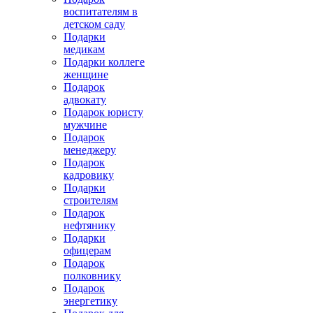
воспитателям в
детском саду
Подарки
медикам
Подарки коллеге
женщине
Подарок
адвокату
Подарок юристу
мужчине
Подарок
менеджеру
Подарок
кадровику
Подарки
строителям
Подарок
нефтянику
Подарки
офицерам
Подарок
полковнику
Подарок
энергетику