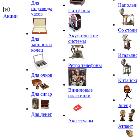
Для
Напольн
подзавода
Патефоны
часов
Акции
Со стол
Акустические
Для
системы
запонок и
колец
Итальян
Ретро телефоны
Для очков
Китайск
Виниловые
Для сигар
пластинки
Jufeng
Для денег
Аксессуары
Атлант