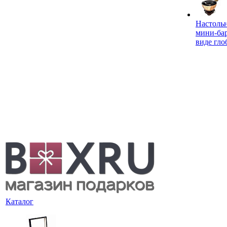
Настоль
мини-ба
виде гло
Каталог