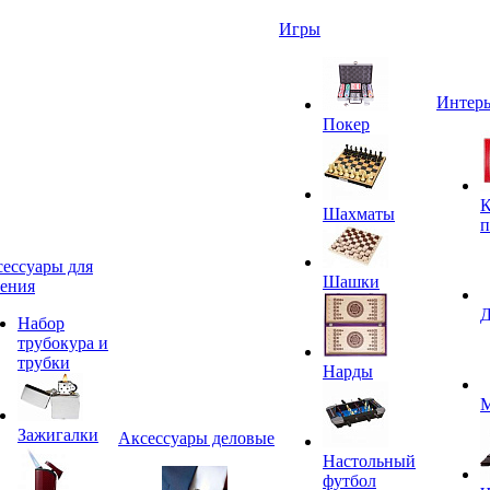
Игры
Интерь
Покер
К
Шахматы
п
ессуары для
Шашки
ения
Д
Набор
трубокура и
трубки
Нарды
М
Зажигалки
Аксессуары деловые
Настольный
футбол