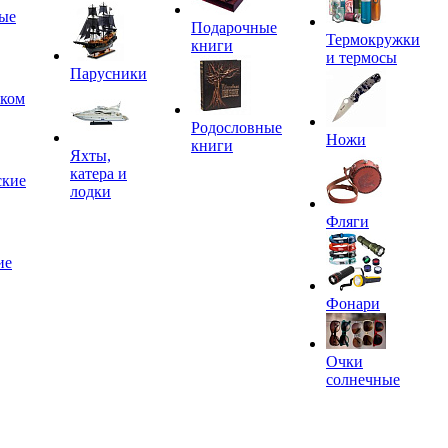
ые
Подарочные
Термокружки
книги
и термосы
Парусники
иком
Родословные
Ножи
книги
Яхты,
катера и
ские
лодки
Фляги
ие
Фонари
Очки
солнечные