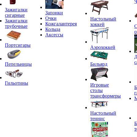
Ч
Зажигалки
Запонки
сигарные
Очки
Настольный
Зажигалки
Кожгалантерея
хоккей
трубочные
С
Кольца
о
Аксессы
Портсигары
Аэрохоккей
Д
с
Пепельницы
Бильярд
Гильотины
Игровые
Б
столы
г
трансформеры
Настольный
теннис
Б
т