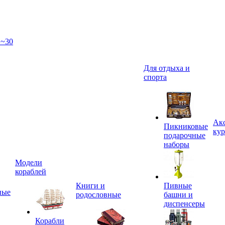
 ~30
Для отдыха и
спорта
Акс
Пикниковые
кур
подарочные
наборы
Модели
кораблей
Книги и
Пивные
ные
родословные
башни и
диспенсеры
Корабли