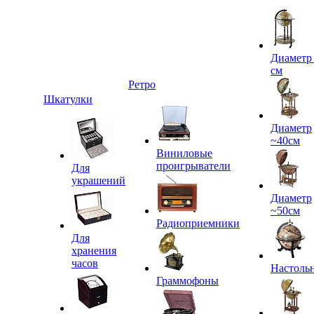
Диаметр
см
Ретро
Шкатулки
Диаметр
~40см
Виниловые
проигрыватели
Для
украшений
Диаметр
~50см
Радиоприемники
Для
хранения
часов
Настоль
Граммофоны