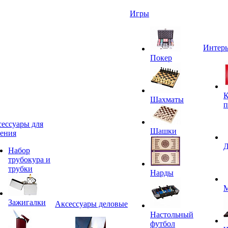
Игры
Интерь
Покер
К
Шахматы
п
ессуары для
Шашки
ения
Д
Набор
трубокура и
трубки
Нарды
М
Зажигалки
Аксессуары деловые
Настольный
футбол