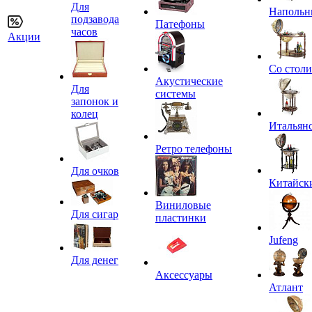
Для
Напольн
подзавода
Патефоны
часов
Акции
Со стол
Акустические
Для
системы
запонок и
колец
Итальян
Ретро телефоны
Для очков
Китайск
Виниловые
Для сигар
пластинки
Jufeng
Для денег
Аксессуары
Атлант