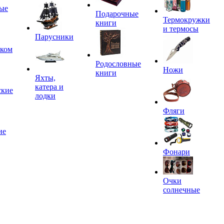
ые
Подарочные
Термокружки
книги
и термосы
Парусники
иком
Родословные
Ножи
книги
Яхты,
катера и
ские
лодки
Фляги
ие
Фонари
Очки
солнечные