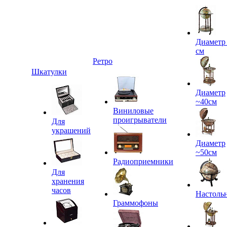
Диаметр
см
Ретро
Шкатулки
Диаметр
~40см
Виниловые
проигрыватели
Для
украшений
Диаметр
~50см
Радиоприемники
Для
хранения
часов
Настоль
Граммофоны