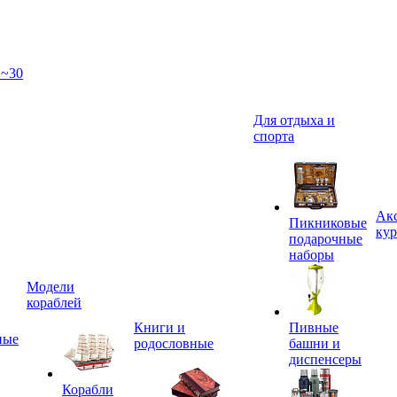
 ~30
Для отдыха и
спорта
Акс
Пикниковые
кур
подарочные
наборы
Модели
кораблей
Книги и
Пивные
ные
родословные
башни и
диспенсеры
Корабли