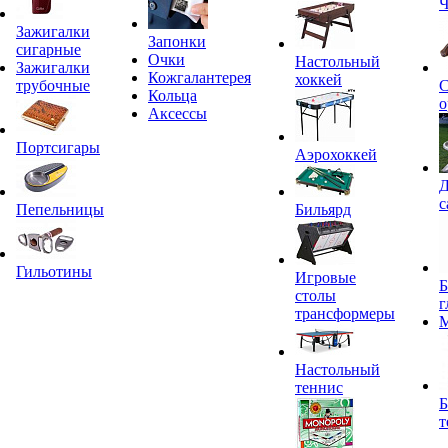
Ч
Зажигалки
Запонки
сигарные
Очки
Настольный
Зажигалки
Кожгалантерея
хоккей
трубочные
С
Кольца
о
Аксессы
Портсигары
Аэрохоккей
Д
с
Пепельницы
Бильярд
Гильотины
Игровые
Б
столы
г
трансформеры
Настольный
теннис
Б
т