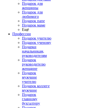
Подарок для
женщины
Подарок для
любимого
Подарок папе
Подарок маме
Ещё
Профессии
Подарок учителю
Подарок ученому
Подарки
начальникам,
руководителям
Подарок
руководителю
женщине
Подарок
мужчине
учителю
Подарок коллеге
мужчине
Подарок
главному
бухгалтеру
Подарок