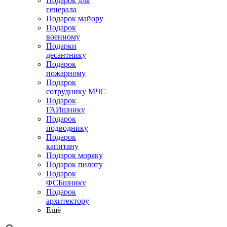
Подарок для
генерала
Подарок майору
Подарок
военному
Подарки
десантнику
Подарок
пожарному
Подарок
сотруднику МЧС
Подарок
ГАИшнику
Подарок
подводнику
Подарок
капитану
Подарок моряку
Подарок пилоту
Подарок
ФСБшнику
Подарок
архитектору
Ещё