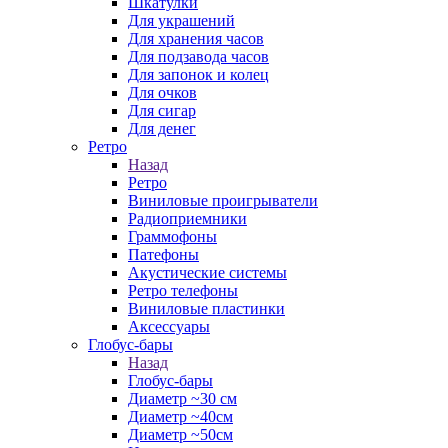
Шкатулки
Для украшений
Для хранения часов
Для подзавода часов
Для запонок и колец
Для очков
Для сигар
Для денег
Ретро
Назад
Ретро
Виниловые проигрыватели
Радиоприемники
Граммофоны
Патефоны
Акустические системы
Ретро телефоны
Виниловые пластинки
Аксессуары
Глобус-бары
Назад
Глобус-бары
Диаметр ~30 см
Диаметр ~40см
Диаметр ~50см