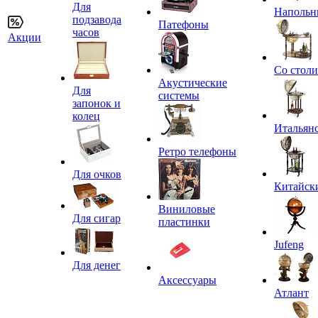
Для
Напольн
подзавода
Патефоны
часов
Акции
Со стол
Акустические
Для
системы
запонок и
колец
Итальян
Ретро телефоны
Для очков
Китайск
Виниловые
Для сигар
пластинки
Jufeng
Для денег
Аксессуары
Атлант