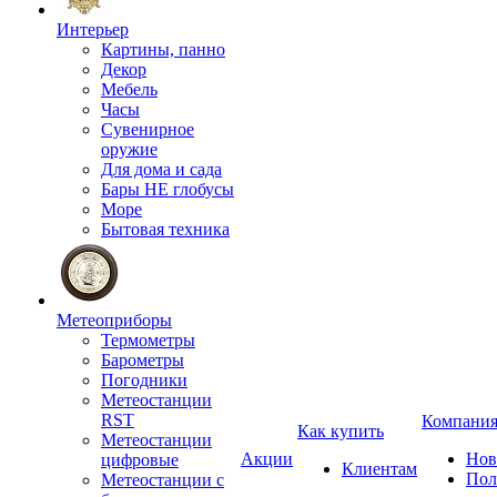
Интерьер
Картины, панно
Декор
Мебель
Часы
Сувенирное
оружие
Для дома и сада
Бары НЕ глобусы
Море
Бытовая техника
Метеоприборы
Термометры
Барометры
Погодники
Метеостанции
RST
Компани
Как купить
Метеостанции
Акции
Нов
цифровые
Клиентам
Пол
Метеостанции с