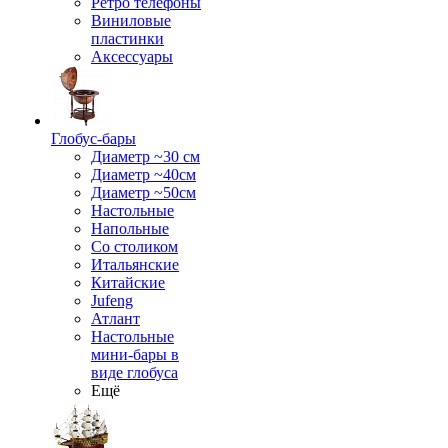
Ретро телефоны
Виниловые
пластинки
Аксессуары
Глобус-бары
Диаметр ~30 см
Диаметр ~40см
Диаметр ~50см
Настольные
Напольные
Со столиком
Итальянские
Китайские
Jufeng
Атлант
Настольные
мини-бары в
виде глобуса
Ещё