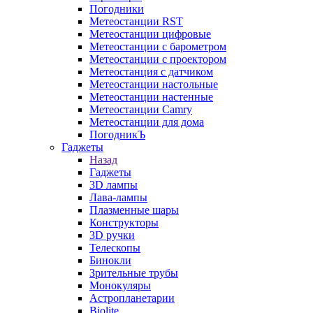
Погодники
Метеостанции RST
Метеостанции цифровые
Метеостанции с барометром
Метеостанции с проектором
Метеостанция с датчиком
Метеостанции настольные
Метеостанции настенные
Метеостанции Camry
Метеостанции для дома
ПогодникЪ
Гаджеты
Назад
Гаджеты
3D лампы
Лава-лампы
Плазменные шары
Конструкторы
3D ручки
Телескопы
Бинокли
Зрительные трубы
Монокуляры
Астропланетарии
Biolite