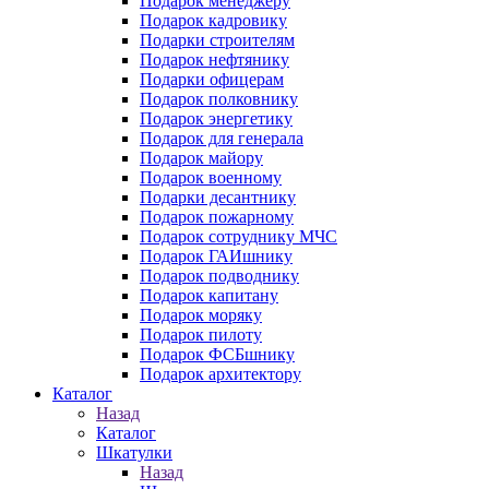
Подарок менеджеру
Подарок кадровику
Подарки строителям
Подарок нефтянику
Подарки офицерам
Подарок полковнику
Подарок энергетику
Подарок для генерала
Подарок майору
Подарок военному
Подарки десантнику
Подарок пожарному
Подарок сотруднику МЧС
Подарок ГАИшнику
Подарок подводнику
Подарок капитану
Подарок моряку
Подарок пилоту
Подарок ФСБшнику
Подарок архитектору
Каталог
Назад
Каталог
Шкатулки
Назад