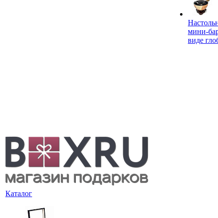
Настоль
мини-ба
виде гло
Каталог