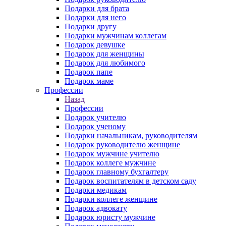
Подарки для брата
Подарки для него
Подарки другу
Подарки мужчинам коллегам
Подарок девушке
Подарок для женщины
Подарок для любимого
Подарок папе
Подарок маме
Профессии
Назад
Профессии
Подарок учителю
Подарок ученому
Подарки начальникам, руководителям
Подарок руководителю женщине
Подарок мужчине учителю
Подарок коллеге мужчине
Подарок главному бухгалтеру
Подарок воспитателям в детском саду
Подарки медикам
Подарки коллеге женщине
Подарок адвокату
Подарок юристу мужчине