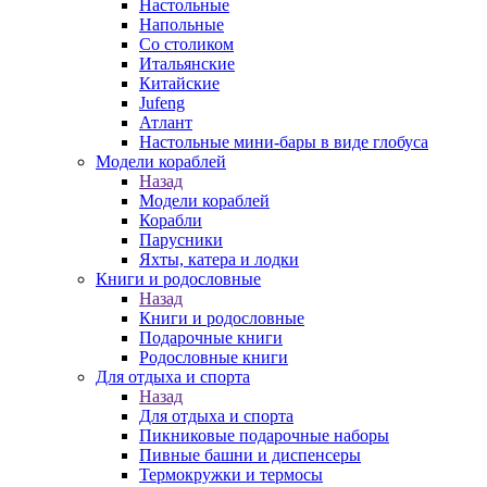
Настольные
Напольные
Со столиком
Итальянские
Китайские
Jufeng
Атлант
Настольные мини-бары в виде глобуса
Модели кораблей
Назад
Модели кораблей
Корабли
Парусники
Яхты, катера и лодки
Книги и родословные
Назад
Книги и родословные
Подарочные книги
Родословные книги
Для отдыха и спорта
Назад
Для отдыха и спорта
Пикниковые подарочные наборы
Пивные башни и диспенсеры
Термокружки и термосы