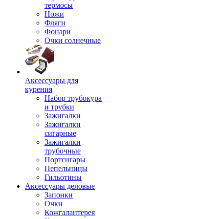
термосы
Ножи
Фляги
Фонари
Очки солнечные
Аксессуары для
курения
Набор трубокура
и трубки
Зажигалки
Зажигалки
сигарные
Зажигалки
трубочные
Портсигары
Пепельницы
Гильотины
Аксессуары деловые
Запонки
Очки
Кожгалантерея