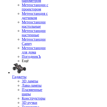
барометром
Метеостанции с
проектором
Метеостанция с
датчиком
Метеостанции
настольные
Метеостанции
настенные
Метеостанции
Camry
Метеостанции
для дома
ПогодникЪ
Ещё
Гаджеты
3D лампы
Лава-лампы
Плазменные
шары
Конструкторы
3D ручки
Телескопы