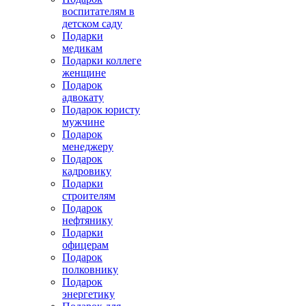
воспитателям в
детском саду
Подарки
медикам
Подарки коллеге
женщине
Подарок
адвокату
Подарок юристу
мужчине
Подарок
менеджеру
Подарок
кадровику
Подарки
строителям
Подарок
нефтянику
Подарки
офицерам
Подарок
полковнику
Подарок
энергетику