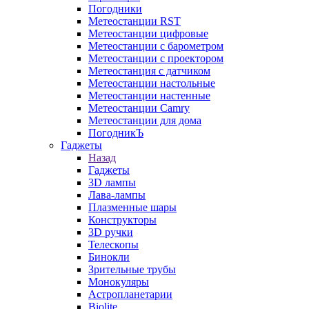
Погодники
Метеостанции RST
Метеостанции цифровые
Метеостанции с барометром
Метеостанции с проектором
Метеостанция с датчиком
Метеостанции настольные
Метеостанции настенные
Метеостанции Camry
Метеостанции для дома
ПогодникЪ
Гаджеты
Назад
Гаджеты
3D лампы
Лава-лампы
Плазменные шары
Конструкторы
3D ручки
Телескопы
Бинокли
Зрительные трубы
Монокуляры
Астропланетарии
Biolite