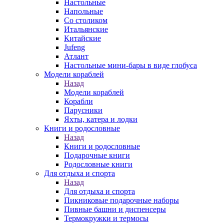
Настольные
Напольные
Со столиком
Итальянские
Китайские
Jufeng
Атлант
Настольные мини-бары в виде глобуса
Модели кораблей
Назад
Модели кораблей
Корабли
Парусники
Яхты, катера и лодки
Книги и родословные
Назад
Книги и родословные
Подарочные книги
Родословные книги
Для отдыха и спорта
Назад
Для отдыха и спорта
Пикниковые подарочные наборы
Пивные башни и диспенсеры
Термокружки и термосы