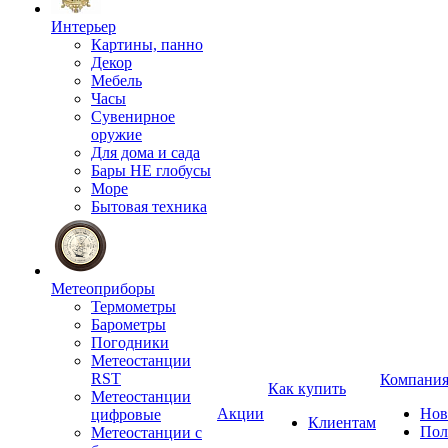
Интерьер
Картины, панно
Декор
Мебель
Часы
Сувенирное
оружие
Для дома и сада
Бары НЕ глобусы
Море
Бытовая техника
Метеоприборы
Термометры
Барометры
Погодники
Метеостанции
RST
Компани
Как купить
Метеостанции
Акции
Нов
цифровые
Клиентам
Пол
Метеостанции с