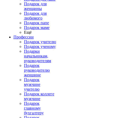
Подарок для
женщины
Подарок для
любимого
Подарок папе
Подарок маме
Ещё
Профессии
Подарок учителю
Подарок ученому
Подарки
начальникам,
руководителям
Подарок
руководителю
женщине
Подарок
мужчине
учителю
Подарок коллеге
мужчине
Подарок
главному
бухгалтеру
Подарок