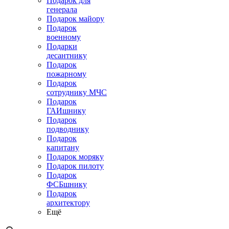
Подарок для
генерала
Подарок майору
Подарок
военному
Подарки
десантнику
Подарок
пожарному
Подарок
сотруднику МЧС
Подарок
ГАИшнику
Подарок
подводнику
Подарок
капитану
Подарок моряку
Подарок пилоту
Подарок
ФСБшнику
Подарок
архитектору
Ещё