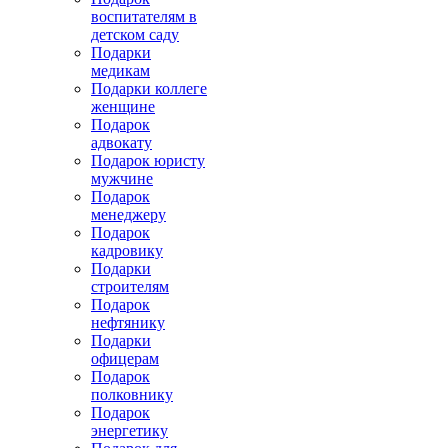
воспитателям в
детском саду
Подарки
медикам
Подарки коллеге
женщине
Подарок
адвокату
Подарок юристу
мужчине
Подарок
менеджеру
Подарок
кадровику
Подарки
строителям
Подарок
нефтянику
Подарки
офицерам
Подарок
полковнику
Подарок
энергетику