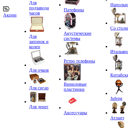
Для
Напольн
подзавода
Патефоны
часов
Акции
Со стол
Акустические
Для
системы
запонок и
колец
Итальян
Ретро телефоны
Для очков
Китайск
Виниловые
Для сигар
пластинки
Jufeng
Для денег
Аксессуары
Атлант