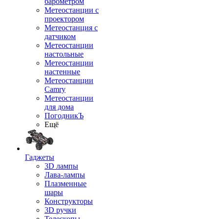
барометром
Метеостанции с
проектором
Метеостанция с
датчиком
Метеостанции
настольные
Метеостанции
настенные
Метеостанции
Camry
Метеостанции
для дома
ПогодникЪ
Ещё
Гаджеты
3D лампы
Лава-лампы
Плазменные
шары
Конструкторы
3D ручки
Телескопы