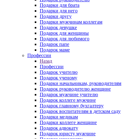
Подарки для брата
Подарки для него
Подарки другу
Подарки мужчинам коллегам
Подарок девушке
Подарок для женщины
Подарок для любимого
Подарок папе
Подарок маме
Профессии
Назад
Профессии
Подарок учителю
Подарок ученому
Подарки начальникам, руководителям
Подарок руководителю женщине
Подарок мужчине учителю
Подарок коллеге мужчине
Подарок главному бухгалтеру
Подарок воспитателям в детском саду
Подарки медикам
Подарки коллеге женщине
Подарок адвокату
Подарок юристу мужчине