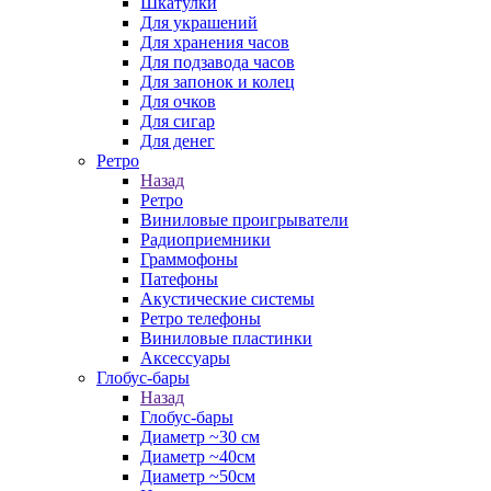
Шкатулки
Для украшений
Для хранения часов
Для подзавода часов
Для запонок и колец
Для очков
Для сигар
Для денег
Ретро
Назад
Ретро
Виниловые проигрыватели
Радиоприемники
Граммофоны
Патефоны
Акустические системы
Ретро телефоны
Виниловые пластинки
Аксессуары
Глобус-бары
Назад
Глобус-бары
Диаметр ~30 см
Диаметр ~40см
Диаметр ~50см