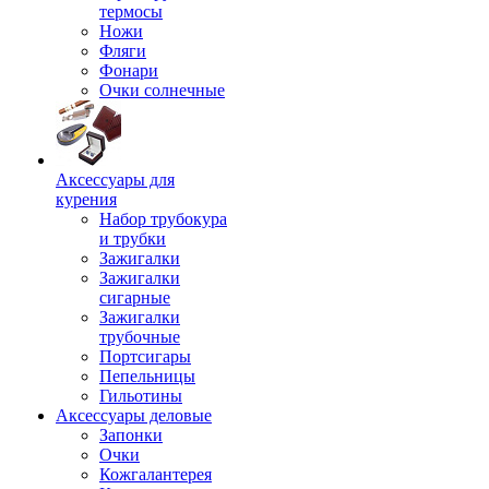
термосы
Ножи
Фляги
Фонари
Очки солнечные
Аксессуары для
курения
Набор трубокура
и трубки
Зажигалки
Зажигалки
сигарные
Зажигалки
трубочные
Портсигары
Пепельницы
Гильотины
Аксессуары деловые
Запонки
Очки
Кожгалантерея