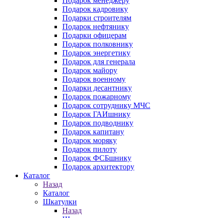
Подарок менеджеру
Подарок кадровику
Подарки строителям
Подарок нефтянику
Подарки офицерам
Подарок полковнику
Подарок энергетику
Подарок для генерала
Подарок майору
Подарок военному
Подарки десантнику
Подарок пожарному
Подарок сотруднику МЧС
Подарок ГАИшнику
Подарок подводнику
Подарок капитану
Подарок моряку
Подарок пилоту
Подарок ФСБшнику
Подарок архитектору
Каталог
Назад
Каталог
Шкатулки
Назад