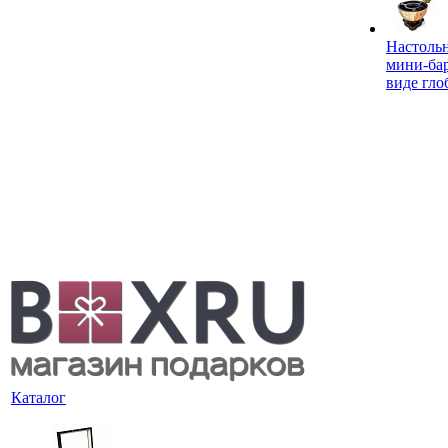
Настоль
мини-ба
виде гло
Каталог