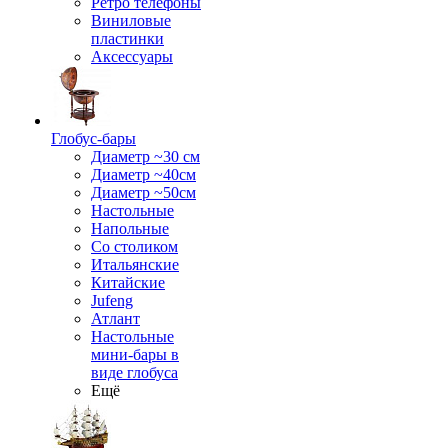
Ретро телефоны
Виниловые
пластинки
Аксессуары
Глобус-бары
Диаметр ~30 см
Диаметр ~40см
Диаметр ~50см
Настольные
Напольные
Со столиком
Итальянские
Китайские
Jufeng
Атлант
Настольные
мини-бары в
виде глобуса
Ещё