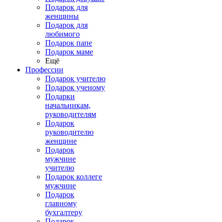
Подарок для
женщины
Подарок для
любимого
Подарок папе
Подарок маме
Ещё
Профессии
Подарок учителю
Подарок ученому
Подарки
начальникам,
руководителям
Подарок
руководителю
женщине
Подарок
мужчине
учителю
Подарок коллеге
мужчине
Подарок
главному
бухгалтеру
Подарок