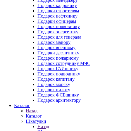
Подарок менеджеру
Подарок кадровику
Подарки строителям
Подарок нефтянику
Подарки офицерам
Подарок полковнику
Подарок энергетику
Подарок для генерала
Подарок майору
Подарок военному
Подарки десантнику
Подарок пожарному
Подарок сотруднику МЧС
Подарок ГАИшнику
Подарок подводнику
Подарок капитану
Подарок моряку
Подарок пилоту
Подарок ФСБшнику
Подарок архитектору
Каталог
Назад
Каталог
Шкатулки
Назад