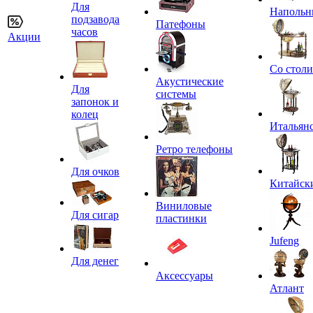
Для
Напольн
подзавода
Патефоны
часов
Акции
Со стол
Акустические
Для
системы
запонок и
колец
Итальян
Ретро телефоны
Для очков
Китайск
Виниловые
Для сигар
пластинки
Jufeng
Для денег
Аксессуары
Атлант