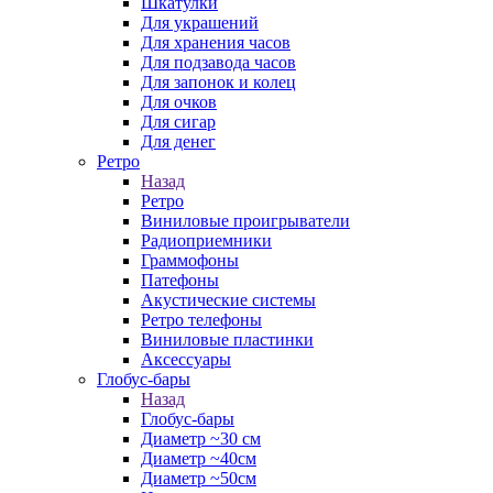
Шкатулки
Для украшений
Для хранения часов
Для подзавода часов
Для запонок и колец
Для очков
Для сигар
Для денег
Ретро
Назад
Ретро
Виниловые проигрыватели
Радиоприемники
Граммофоны
Патефоны
Акустические системы
Ретро телефоны
Виниловые пластинки
Аксессуары
Глобус-бары
Назад
Глобус-бары
Диаметр ~30 см
Диаметр ~40см
Диаметр ~50см