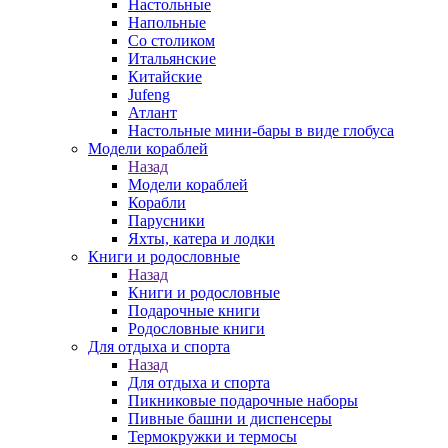
Настольные
Напольные
Со столиком
Итальянские
Китайские
Jufeng
Атлант
Настольные мини-бары в виде глобуса
Модели кораблей
Назад
Модели кораблей
Корабли
Парусники
Яхты, катера и лодки
Книги и родословные
Назад
Книги и родословные
Подарочные книги
Родословные книги
Для отдыха и спорта
Назад
Для отдыха и спорта
Пикниковые подарочные наборы
Пивные башни и диспенсеры
Термокружки и термосы