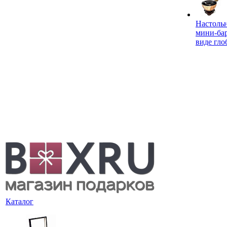
Настоль
мини-ба
виде гло
Каталог