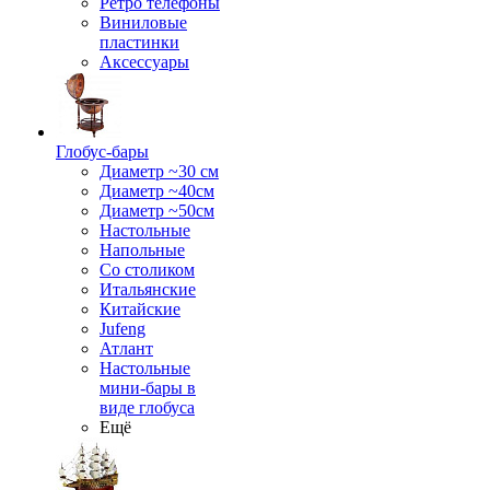
Ретро телефоны
Виниловые
пластинки
Аксессуары
Глобус-бары
Диаметр ~30 см
Диаметр ~40см
Диаметр ~50см
Настольные
Напольные
Со столиком
Итальянские
Китайские
Jufeng
Атлант
Настольные
мини-бары в
виде глобуса
Ещё