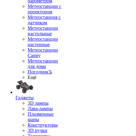
барометром
Метеостанции с
проектором
Метеостанция с
датчиком
Метеостанции
настольные
Метеостанции
настенные
Метеостанции
Camry
Метеостанции
для дома
ПогодникЪ
Ещё
Гаджеты
3D лампы
Лава-лампы
Плазменные
шары
Конструкторы
3D ручки
Телескопы