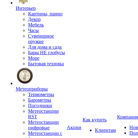
Интерьер
Картины, панно
Декор
Мебель
Часы
Сувенирное
оружие
Для дома и сада
Бары НЕ глобусы
Море
Бытовая техника
Метеоприборы
Термометры
Барометры
Погодники
Метеостанции
RST
Компани
Как купить
Метеостанции
Акции
Нов
цифровые
Клиентам
Пол
Метеостанции с