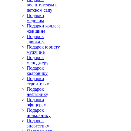
воспитателям в
детском саду
Подарки
медикам
Подарки коллеге
женщине
Подарок
адвокату
Подарок юристу
мужчине
Подарок
менеджеру
Подарок
кадровику
Подарки
строителям
Подарок
нефтянику
Подарки
офицерам
Подарок
полковнику
Подарок
энергетику