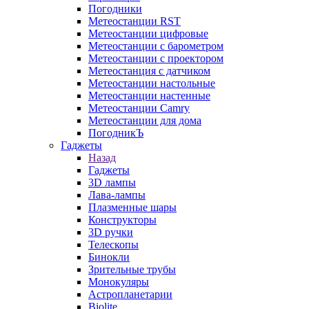
Погодники
Метеостанции RST
Метеостанции цифровые
Метеостанции с барометром
Метеостанции с проектором
Метеостанция с датчиком
Метеостанции настольные
Метеостанции настенные
Метеостанции Camry
Метеостанции для дома
ПогодникЪ
Гаджеты
Назад
Гаджеты
3D лампы
Лава-лампы
Плазменные шары
Конструкторы
3D ручки
Телескопы
Бинокли
Зрительные трубы
Монокуляры
Астропланетарии
Biolite