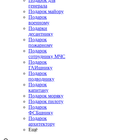
Подарок для
генерала
Подарок майору
Подарок
военному
Подарки
десантнику
Подарок
пожарному
Подарок
сотруднику МЧС
Подарок
ГАИшнику
Подарок
подводнику
Подарок
капитану
Подарок моряку
Подарок пилоту
Подарок
ФСБшнику
Подарок
архитектору
Ещё