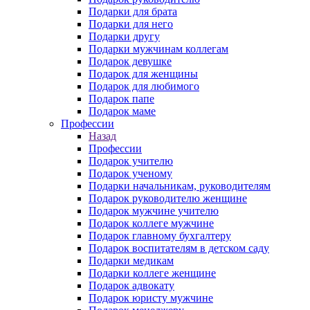
Подарки для брата
Подарки для него
Подарки другу
Подарки мужчинам коллегам
Подарок девушке
Подарок для женщины
Подарок для любимого
Подарок папе
Подарок маме
Профессии
Назад
Профессии
Подарок учителю
Подарок ученому
Подарки начальникам, руководителям
Подарок руководителю женщине
Подарок мужчине учителю
Подарок коллеге мужчине
Подарок главному бухгалтеру
Подарок воспитателям в детском саду
Подарки медикам
Подарки коллеге женщине
Подарок адвокату
Подарок юристу мужчине