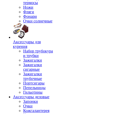
термосы
Ножи
Фляги
Фонари
Очки солнечные
Аксессуары для
курения
Набор трубокура
и трубки
Зажигалки
Зажигалки
сигарные
Зажигалки
трубочные
Портсигары
Пепельницы
Гильотины
Аксессуары деловые
Запонки
Очки
Кожгалантерея