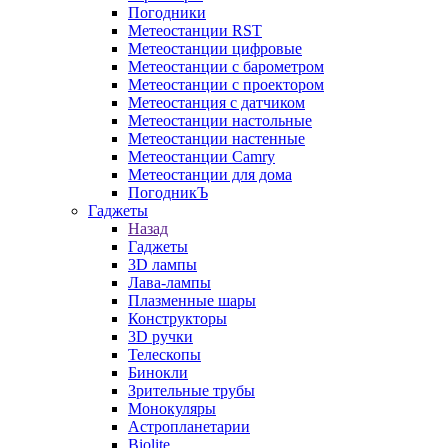
Погодники
Метеостанции RST
Метеостанции цифровые
Метеостанции с барометром
Метеостанции с проектором
Метеостанция с датчиком
Метеостанции настольные
Метеостанции настенные
Метеостанции Camry
Метеостанции для дома
ПогодникЪ
Гаджеты
Назад
Гаджеты
3D лампы
Лава-лампы
Плазменные шары
Конструкторы
3D ручки
Телескопы
Бинокли
Зрительные трубы
Монокуляры
Астропланетарии
Biolite