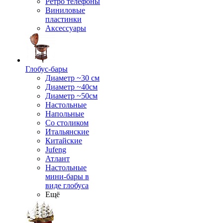
Ретро телефоны
Виниловые
пластинки
Аксессуары
Глобус-бары
Диаметр ~30 см
Диаметр ~40см
Диаметр ~50см
Настольные
Напольные
Со столиком
Итальянские
Китайские
Jufeng
Атлант
Настольные
мини-бары в
виде глобуса
Ещё