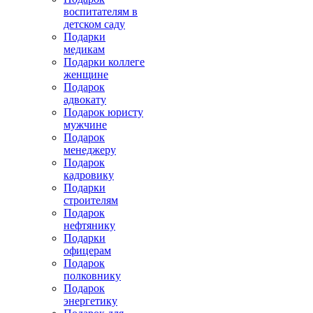
воспитателям в
детском саду
Подарки
медикам
Подарки коллеге
женщине
Подарок
адвокату
Подарок юристу
мужчине
Подарок
менеджеру
Подарок
кадровику
Подарки
строителям
Подарок
нефтянику
Подарки
офицерам
Подарок
полковнику
Подарок
энергетику