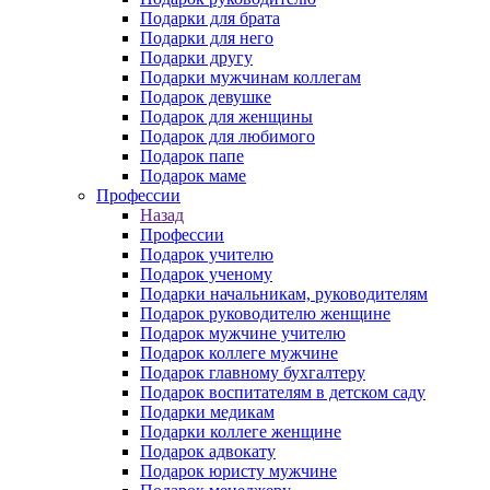
Подарки для брата
Подарки для него
Подарки другу
Подарки мужчинам коллегам
Подарок девушке
Подарок для женщины
Подарок для любимого
Подарок папе
Подарок маме
Профессии
Назад
Профессии
Подарок учителю
Подарок ученому
Подарки начальникам, руководителям
Подарок руководителю женщине
Подарок мужчине учителю
Подарок коллеге мужчине
Подарок главному бухгалтеру
Подарок воспитателям в детском саду
Подарки медикам
Подарки коллеге женщине
Подарок адвокату
Подарок юристу мужчине