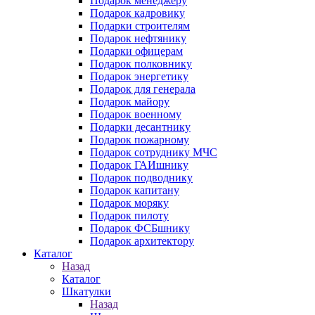
Подарок менеджеру
Подарок кадровику
Подарки строителям
Подарок нефтянику
Подарки офицерам
Подарок полковнику
Подарок энергетику
Подарок для генерала
Подарок майору
Подарок военному
Подарки десантнику
Подарок пожарному
Подарок сотруднику МЧС
Подарок ГАИшнику
Подарок подводнику
Подарок капитану
Подарок моряку
Подарок пилоту
Подарок ФСБшнику
Подарок архитектору
Каталог
Назад
Каталог
Шкатулки
Назад