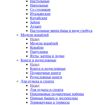
Настольные
Напольные
Со столиком
Итальянские
Китайские
Jufeng
Атлант
Настольные мини-бары в виде глобуса
Модели кораблей
Назад
Модели кораблей
Корабли
Парусники
Яхты, катера и лодки
Книги и родословные
Назад
Книги и родословные
Подарочные книги
Родословные книги
Для отдыха и спорта
Назад
Для отдыха и спорта
Пикниковые подарочные наборы
Пивные башни и диспенсеры
Термокружки и термосы