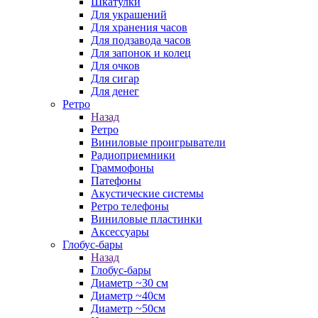
Шкатулки
Для украшений
Для хранения часов
Для подзавода часов
Для запонок и колец
Для очков
Для сигар
Для денег
Ретро
Назад
Ретро
Виниловые проигрыватели
Радиоприемники
Граммофоны
Патефоны
Акустические системы
Ретро телефоны
Виниловые пластинки
Аксессуары
Глобус-бары
Назад
Глобус-бары
Диаметр ~30 см
Диаметр ~40см
Диаметр ~50см