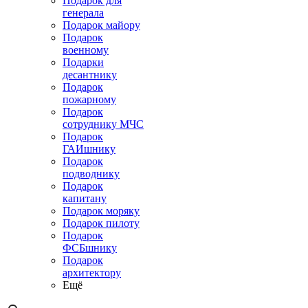
Подарок для
генерала
Подарок майору
Подарок
военному
Подарки
десантнику
Подарок
пожарному
Подарок
сотруднику МЧС
Подарок
ГАИшнику
Подарок
подводнику
Подарок
капитану
Подарок моряку
Подарок пилоту
Подарок
ФСБшнику
Подарок
архитектору
Ещё