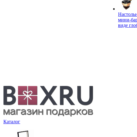
Настоль
мини-ба
виде гло
Каталог