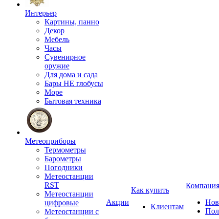
Интерьер
Картины, панно
Декор
Мебель
Часы
Сувенирное
оружие
Для дома и сада
Бары НЕ глобусы
Море
Бытовая техника
Метеоприборы
Термометры
Барометры
Погодники
Метеостанции
RST
Компани
Как купить
Метеостанции
Акции
Нов
цифровые
Клиентам
Пол
Метеостанции с