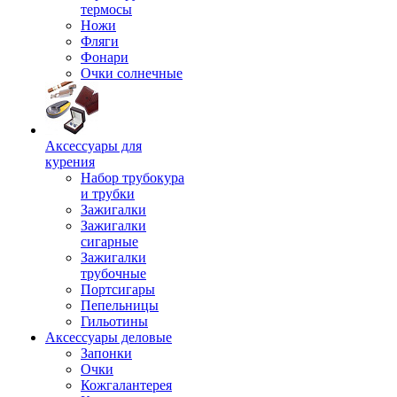
термосы
Ножи
Фляги
Фонари
Очки солнечные
Аксессуары для
курения
Набор трубокура
и трубки
Зажигалки
Зажигалки
сигарные
Зажигалки
трубочные
Портсигары
Пепельницы
Гильотины
Аксессуары деловые
Запонки
Очки
Кожгалантерея