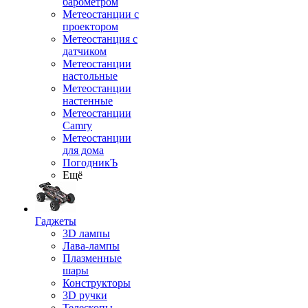
барометром
Метеостанции с
проектором
Метеостанция с
датчиком
Метеостанции
настольные
Метеостанции
настенные
Метеостанции
Camry
Метеостанции
для дома
ПогодникЪ
Ещё
Гаджеты
3D лампы
Лава-лампы
Плазменные
шары
Конструкторы
3D ручки
Телескопы