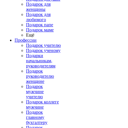
Подарок для
женщины
Подарок для
любимого
Подарок папе
Подарок маме
Ещё
Профессии
Подарок учителю
Подарок ученому
Подарки
начальникам,
руководителям
Подарок
руководителю
женщине
Подарок
мужчине
учителю
Подарок коллеге
мужчине
Подарок
главному
бухгалтеру
Подарок