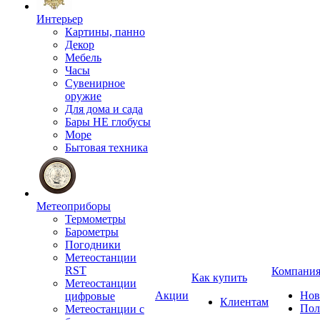
Интерьер
Картины, панно
Декор
Мебель
Часы
Сувенирное
оружие
Для дома и сада
Бары НЕ глобусы
Море
Бытовая техника
Метеоприборы
Термометры
Барометры
Погодники
Метеостанции
RST
Компани
Как купить
Метеостанции
Акции
Нов
цифровые
Клиентам
Пол
Метеостанции с