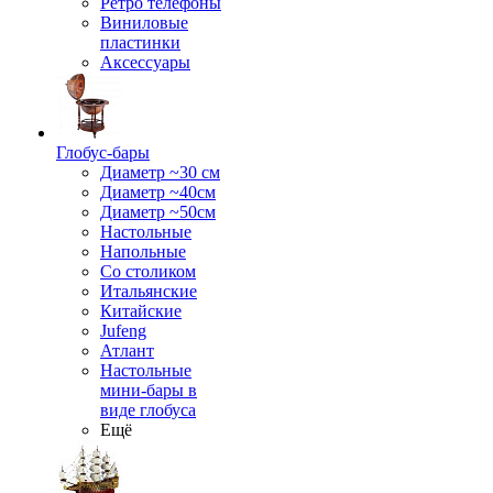
Ретро телефоны
Виниловые
пластинки
Аксессуары
Глобус-бары
Диаметр ~30 см
Диаметр ~40см
Диаметр ~50см
Настольные
Напольные
Со столиком
Итальянские
Китайские
Jufeng
Атлант
Настольные
мини-бары в
виде глобуса
Ещё