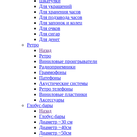
Шкатулки
Для украшений
Для хранения часов
Для подзавода часов
Для запонок и колец
Для очков
Для сигар
Для денег
Ретро
Назад
Ретро
Виниловые проигрыватели
Радиоприемники
Граммофоны
Патефоны
Акустические системы
Ретро телефоны
Виниловые пластинки
Аксессуары
Глобус-бары
Назад
Глобус-бары
Диаметр ~30 см
Диаметр ~40см
Диаметр ~50см