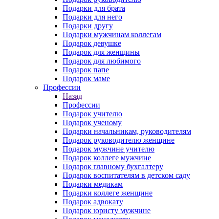
Подарки для брата
Подарки для него
Подарки другу
Подарки мужчинам коллегам
Подарок девушке
Подарок для женщины
Подарок для любимого
Подарок папе
Подарок маме
Профессии
Назад
Профессии
Подарок учителю
Подарок ученому
Подарки начальникам, руководителям
Подарок руководителю женщине
Подарок мужчине учителю
Подарок коллеге мужчине
Подарок главному бухгалтеру
Подарок воспитателям в детском саду
Подарки медикам
Подарки коллеге женщине
Подарок адвокату
Подарок юристу мужчине