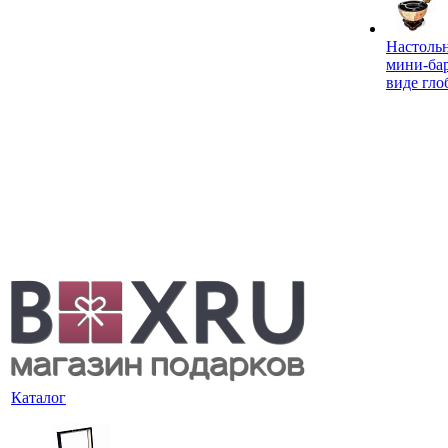
Настоль
мини-ба
виде гло
Каталог