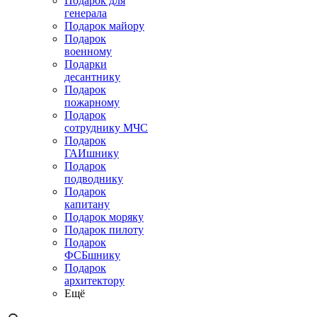
Подарок для
генерала
Подарок майору
Подарок
военному
Подарки
десантнику
Подарок
пожарному
Подарок
сотруднику МЧС
Подарок
ГАИшнику
Подарок
подводнику
Подарок
капитану
Подарок моряку
Подарок пилоту
Подарок
ФСБшнику
Подарок
архитектору
Ещё