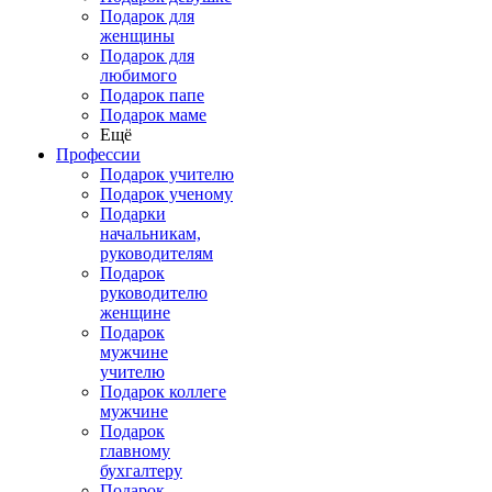
Подарок для
женщины
Подарок для
любимого
Подарок папе
Подарок маме
Ещё
Профессии
Подарок учителю
Подарок ученому
Подарки
начальникам,
руководителям
Подарок
руководителю
женщине
Подарок
мужчине
учителю
Подарок коллеге
мужчине
Подарок
главному
бухгалтеру
Подарок