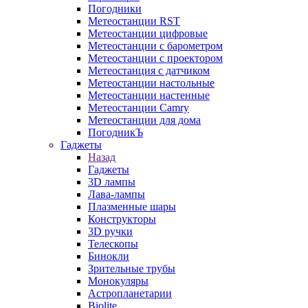
Погодники
Метеостанции RST
Метеостанции цифровые
Метеостанции с барометром
Метеостанции с проектором
Метеостанция с датчиком
Метеостанции настольные
Метеостанции настенные
Метеостанции Camry
Метеостанции для дома
ПогодникЪ
Гаджеты
Назад
Гаджеты
3D лампы
Лава-лампы
Плазменные шары
Конструкторы
3D ручки
Телескопы
Бинокли
Зрительные трубы
Монокуляры
Астропланетарии
Biolite