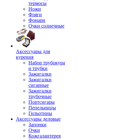
термосы
Ножи
Фляги
Фонари
Очки солнечные
Аксессуары для
курения
Набор трубокура
и трубки
Зажигалки
Зажигалки
сигарные
Зажигалки
трубочные
Портсигары
Пепельницы
Гильотины
Аксессуары деловые
Запонки
Очки
Кожгалантерея