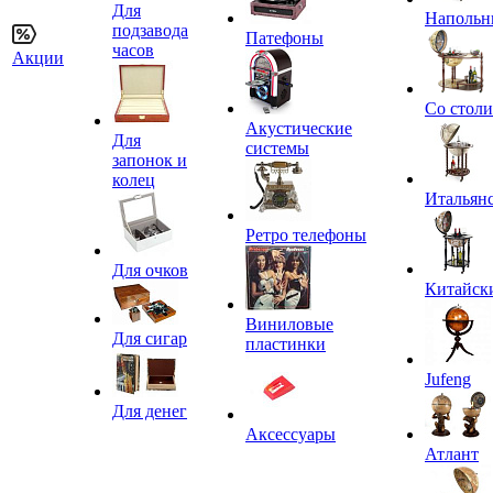
Для
Напольн
подзавода
Патефоны
часов
Акции
Со стол
Акустические
Для
системы
запонок и
колец
Итальян
Ретро телефоны
Для очков
Китайск
Виниловые
Для сигар
пластинки
Jufeng
Для денег
Аксессуары
Атлант