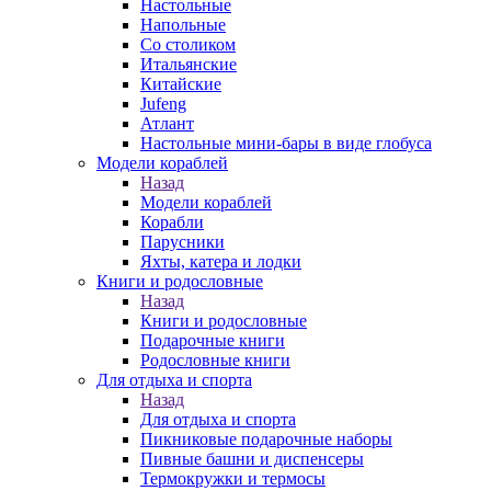
Настольные
Напольные
Со столиком
Итальянские
Китайские
Jufeng
Атлант
Настольные мини-бары в виде глобуса
Модели кораблей
Назад
Модели кораблей
Корабли
Парусники
Яхты, катера и лодки
Книги и родословные
Назад
Книги и родословные
Подарочные книги
Родословные книги
Для отдыха и спорта
Назад
Для отдыха и спорта
Пикниковые подарочные наборы
Пивные башни и диспенсеры
Термокружки и термосы