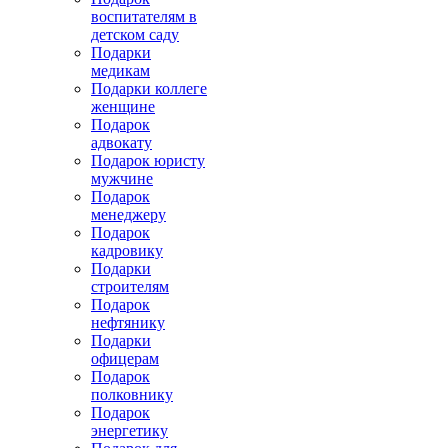
воспитателям в
детском саду
Подарки
медикам
Подарки коллеге
женщине
Подарок
адвокату
Подарок юристу
мужчине
Подарок
менеджеру
Подарок
кадровику
Подарки
строителям
Подарок
нефтянику
Подарки
офицерам
Подарок
полковнику
Подарок
энергетику