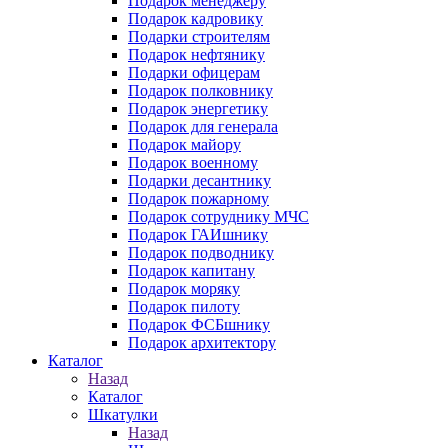
Подарок менеджеру
Подарок кадровику
Подарки строителям
Подарок нефтянику
Подарки офицерам
Подарок полковнику
Подарок энергетику
Подарок для генерала
Подарок майору
Подарок военному
Подарки десантнику
Подарок пожарному
Подарок сотруднику МЧС
Подарок ГАИшнику
Подарок подводнику
Подарок капитану
Подарок моряку
Подарок пилоту
Подарок ФСБшнику
Подарок архитектору
Каталог
Назад
Каталог
Шкатулки
Назад