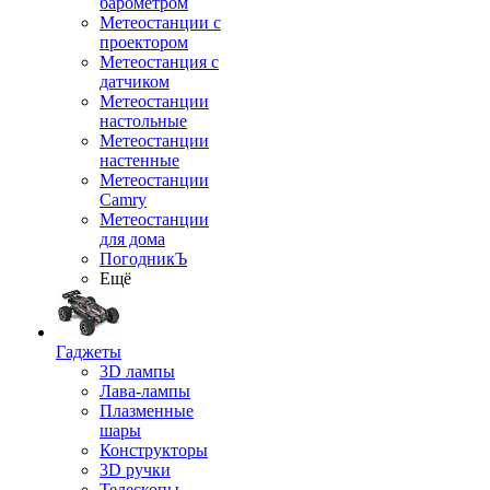
барометром
Метеостанции с
проектором
Метеостанция с
датчиком
Метеостанции
настольные
Метеостанции
настенные
Метеостанции
Camry
Метеостанции
для дома
ПогодникЪ
Ещё
Гаджеты
3D лампы
Лава-лампы
Плазменные
шары
Конструкторы
3D ручки
Телескопы