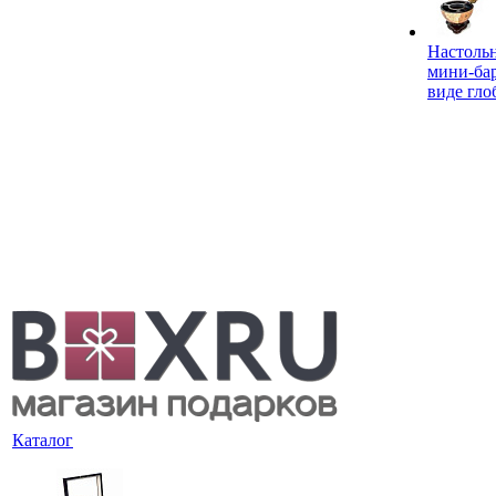
Настоль
мини-ба
виде гло
Каталог