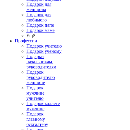
Подарок для
женщины
Подарок для
любимого
Подарок папе
Подарок маме
Ещё
Профессии
Подарок учителю
Подарок ученому
Подарки
начальникам,
руководителям
Подарок
руководителю
женщине
Подарок
мужчине
учителю
Подарок коллеге
мужчине
Подарок
главному
бухгалтеру
Подарок