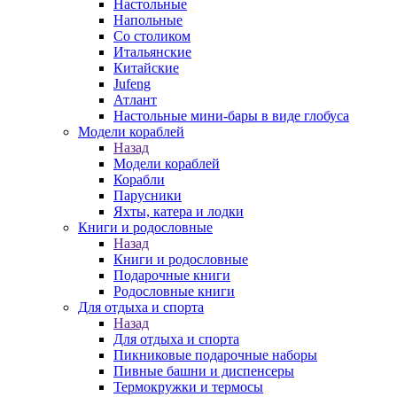
Настольные
Напольные
Со столиком
Итальянские
Китайские
Jufeng
Атлант
Настольные мини-бары в виде глобуса
Модели кораблей
Назад
Модели кораблей
Корабли
Парусники
Яхты, катера и лодки
Книги и родословные
Назад
Книги и родословные
Подарочные книги
Родословные книги
Для отдыха и спорта
Назад
Для отдыха и спорта
Пикниковые подарочные наборы
Пивные башни и диспенсеры
Термокружки и термосы