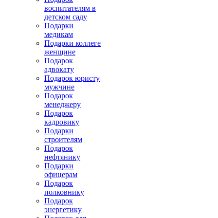
воспитателям в
детском саду
Подарки
медикам
Подарки коллеге
женщине
Подарок
адвокату
Подарок юристу
мужчине
Подарок
менеджеру
Подарок
кадровику
Подарки
строителям
Подарок
нефтянику
Подарки
офицерам
Подарок
полковнику
Подарок
энергетику