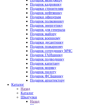
Подарок менеджеру
Подарок кадровику
Подарки строителям
Подарок нефтянику
Подарки офицерам
Подарок полковнику
Подарок энергетику
Подарок для генерала
Подарок майору
Подарок военному
Подарки десантнику
Подарок пожарному
Подарок сотруднику МЧС
Подарок ГАИшнику
Подарок подводнику
Подарок капитану
Подарок моряку
Подарок пилоту
Подарок ФСБшнику
Подарок архитектору
Каталог
Назад
Каталог
Шкатулки
Назад