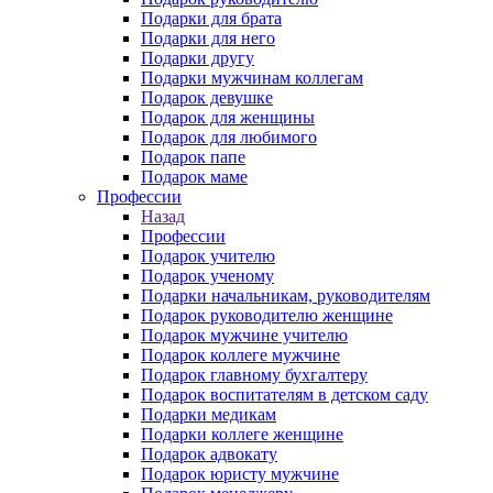
Подарки для брата
Подарки для него
Подарки другу
Подарки мужчинам коллегам
Подарок девушке
Подарок для женщины
Подарок для любимого
Подарок папе
Подарок маме
Профессии
Назад
Профессии
Подарок учителю
Подарок ученому
Подарки начальникам, руководителям
Подарок руководителю женщине
Подарок мужчине учителю
Подарок коллеге мужчине
Подарок главному бухгалтеру
Подарок воспитателям в детском саду
Подарки медикам
Подарки коллеге женщине
Подарок адвокату
Подарок юристу мужчине