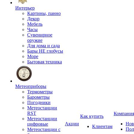
Интерьер
Картины, панно
Декор
Мебель
Часы
Сувенирное
оружие
Для дома и сада
Бары НЕ глобусы
Море
Бытовая техника
Метеоприборы
Термометры
Барометры
Погодники
Метеостанции
RST
Компани
Как купить
Метеостанции
Акции
Нов
цифровые
Клиентам
Пол
Метеостанции с