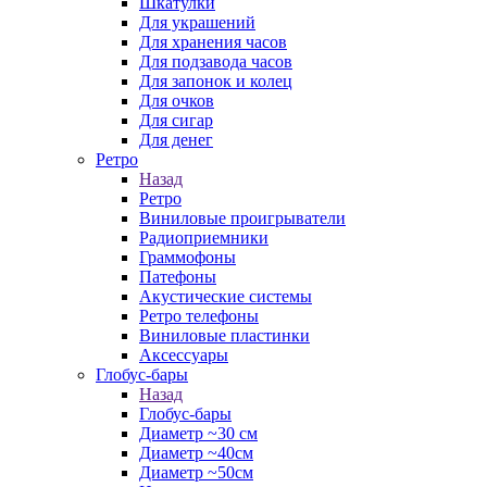
Шкатулки
Для украшений
Для хранения часов
Для подзавода часов
Для запонок и колец
Для очков
Для сигар
Для денег
Ретро
Назад
Ретро
Виниловые проигрыватели
Радиоприемники
Граммофоны
Патефоны
Акустические системы
Ретро телефоны
Виниловые пластинки
Аксессуары
Глобус-бары
Назад
Глобус-бары
Диаметр ~30 см
Диаметр ~40см
Диаметр ~50см