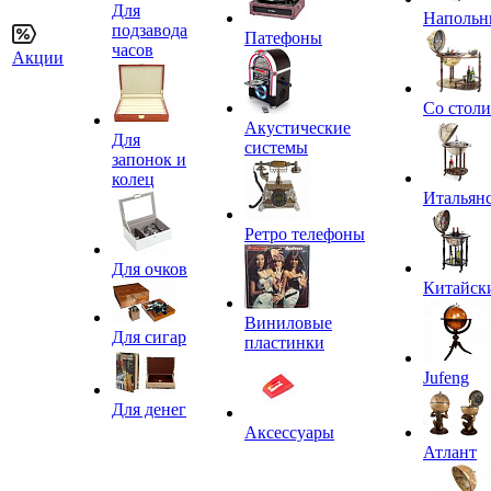
Для
Напольн
подзавода
Патефоны
часов
Акции
Со стол
Акустические
Для
системы
запонок и
колец
Итальян
Ретро телефоны
Для очков
Китайск
Виниловые
Для сигар
пластинки
Jufeng
Для денег
Аксессуары
Атлант