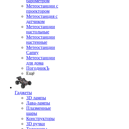
барометром
Метеостанции с
проектором
Метеостанция с
датчиком
Метеостанции
настольные
Метеостанции
настенные
Метеостанции
Camry
Метеостанции
для дома
ПогодникЪ
Ещё
Гаджеты
3D лампы
Лава-лампы
Плазменные
шары
Конструкторы
3D ручки
Телескопы