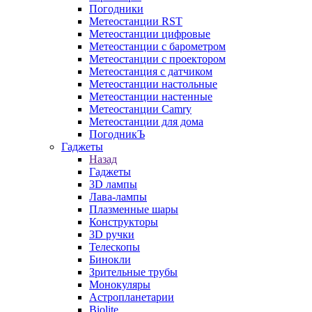
Погодники
Метеостанции RST
Метеостанции цифровые
Метеостанции с барометром
Метеостанции с проектором
Метеостанция с датчиком
Метеостанции настольные
Метеостанции настенные
Метеостанции Camry
Метеостанции для дома
ПогодникЪ
Гаджеты
Назад
Гаджеты
3D лампы
Лава-лампы
Плазменные шары
Конструкторы
3D ручки
Телескопы
Бинокли
Зрительные трубы
Монокуляры
Астропланетарии
Biolite