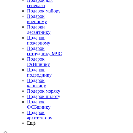
Подарок для
генерала
Подарок майору
Подарок
военному
Подарки
десантнику
Подарок
пожарному
Подарок
сотруднику МЧС
Подарок
ГАИшнику
Подарок
подводнику
Подарок
капитану
Подарок моряку
Подарок пилоту
Подарок
ФСБшнику
Подарок
архитектору
Ещё