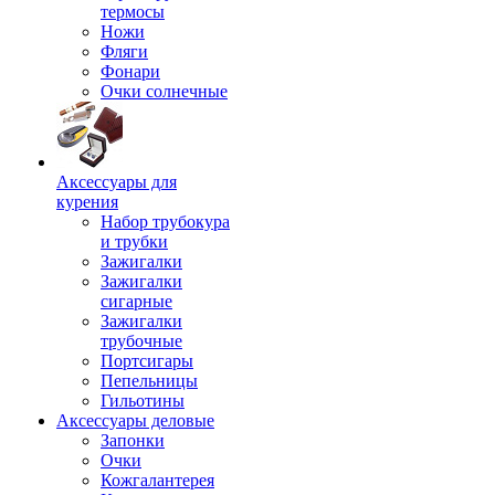
термосы
Ножи
Фляги
Фонари
Очки солнечные
Аксессуары для
курения
Набор трубокура
и трубки
Зажигалки
Зажигалки
сигарные
Зажигалки
трубочные
Портсигары
Пепельницы
Гильотины
Аксессуары деловые
Запонки
Очки
Кожгалантерея