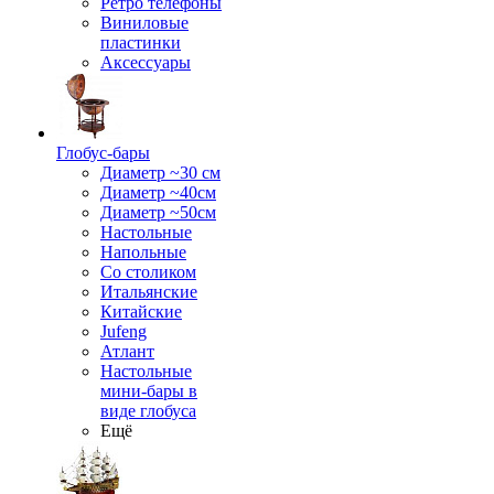
Ретро телефоны
Виниловые
пластинки
Аксессуары
Глобус-бары
Диаметр ~30 см
Диаметр ~40см
Диаметр ~50см
Настольные
Напольные
Со столиком
Итальянские
Китайские
Jufeng
Атлант
Настольные
мини-бары в
виде глобуса
Ещё