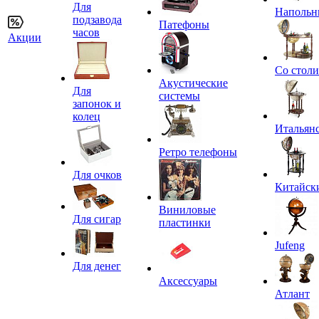
Для
Напольн
подзавода
Патефоны
часов
Акции
Со стол
Акустические
Для
системы
запонок и
колец
Итальян
Ретро телефоны
Для очков
Китайск
Виниловые
Для сигар
пластинки
Jufeng
Для денег
Аксессуары
Атлант