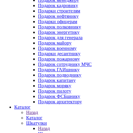
Подарок менеджеру
Подарок кадровику
Подарки строителям
Подарок нефтянику
Подарки офицерам
Подарок полковнику
Подарок энергетику
Подарок для генерала
Подарок майору
Подарок военному
Подарки десантнику
Подарок пожарному
Подарок сотруднику МЧС
Подарок ГАИшнику
Подарок подводнику
Подарок капитану
Подарок моряку
Подарок пилоту
Подарок ФСБшнику
Подарок архитектору
Каталог
Назад
Каталог
Шкатулки
Назад