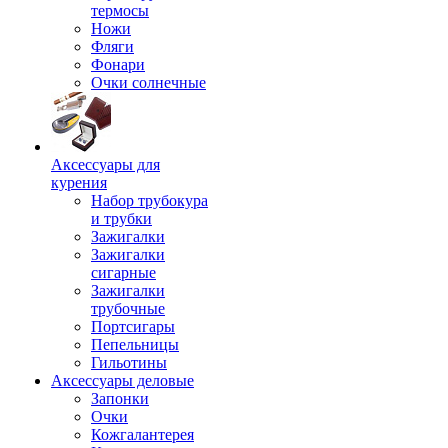
термосы
Ножи
Фляги
Фонари
Очки солнечные
Аксессуары для
курения
Набор трубокура
и трубки
Зажигалки
Зажигалки
сигарные
Зажигалки
трубочные
Портсигары
Пепельницы
Гильотины
Аксессуары деловые
Запонки
Очки
Кожгалантерея