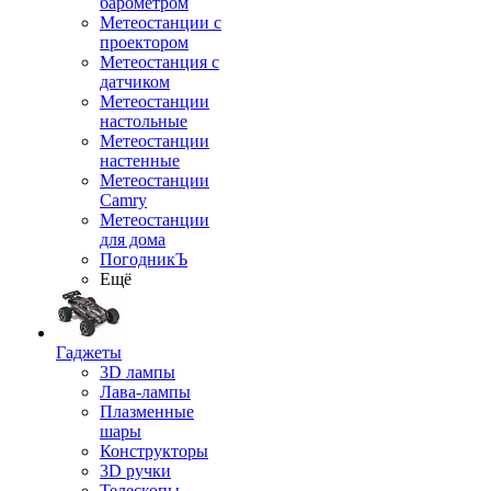
барометром
Метеостанции с
проектором
Метеостанция с
датчиком
Метеостанции
настольные
Метеостанции
настенные
Метеостанции
Camry
Метеостанции
для дома
ПогодникЪ
Ещё
Гаджеты
3D лампы
Лава-лампы
Плазменные
шары
Конструкторы
3D ручки
Телескопы