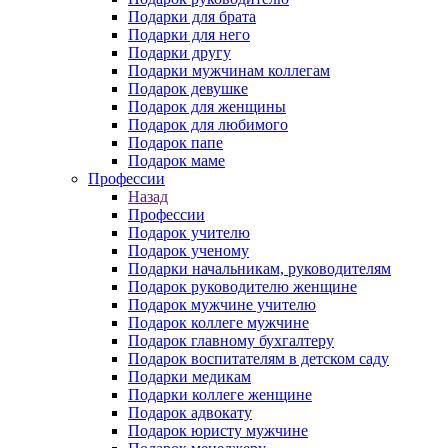
Подарки для брата
Подарки для него
Подарки другу
Подарки мужчинам коллегам
Подарок девушке
Подарок для женщины
Подарок для любимого
Подарок папе
Подарок маме
Профессии
Назад
Профессии
Подарок учителю
Подарок ученому
Подарки начальникам, руководителям
Подарок руководителю женщине
Подарок мужчине учителю
Подарок коллеге мужчине
Подарок главному бухгалтеру
Подарок воспитателям в детском саду
Подарки медикам
Подарки коллеге женщине
Подарок адвокату
Подарок юристу мужчине