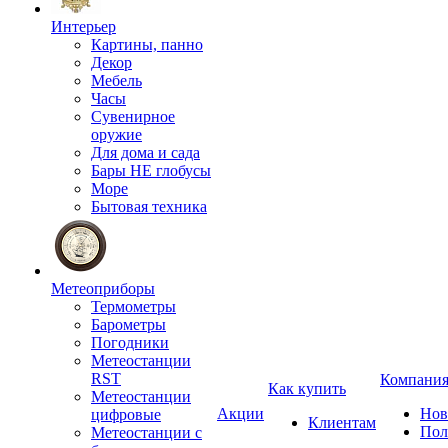
Интерьер
Картины, панно
Декор
Мебель
Часы
Сувенирное
оружие
Для дома и сада
Бары НЕ глобусы
Море
Бытовая техника
Метеоприборы
Термометры
Барометры
Погодники
Метеостанции
RST
Компани
Как купить
Метеостанции
Акции
Нов
цифровые
Клиентам
Пол
Метеостанции с