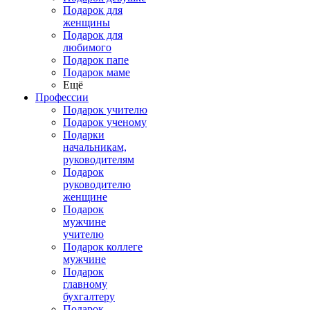
Подарок для
женщины
Подарок для
любимого
Подарок папе
Подарок маме
Ещё
Профессии
Подарок учителю
Подарок ученому
Подарки
начальникам,
руководителям
Подарок
руководителю
женщине
Подарок
мужчине
учителю
Подарок коллеге
мужчине
Подарок
главному
бухгалтеру
Подарок