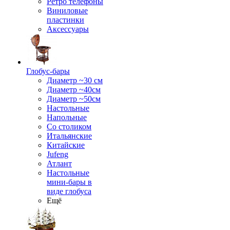
Ретро телефоны
Виниловые
пластинки
Аксессуары
Глобус-бары
Диаметр ~30 см
Диаметр ~40см
Диаметр ~50см
Настольные
Напольные
Со столиком
Итальянские
Китайские
Jufeng
Атлант
Настольные
мини-бары в
виде глобуса
Ещё