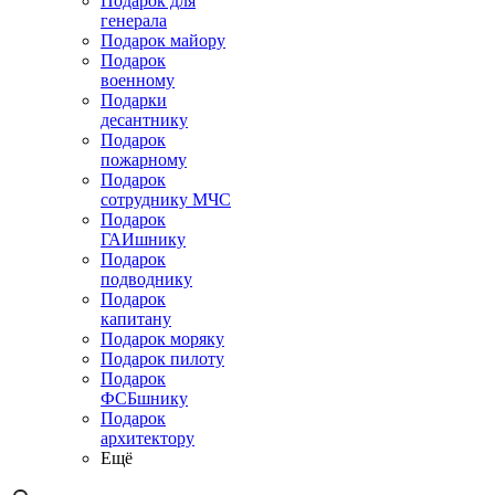
Подарок для
генерала
Подарок майору
Подарок
военному
Подарки
десантнику
Подарок
пожарному
Подарок
сотруднику МЧС
Подарок
ГАИшнику
Подарок
подводнику
Подарок
капитану
Подарок моряку
Подарок пилоту
Подарок
ФСБшнику
Подарок
архитектору
Ещё