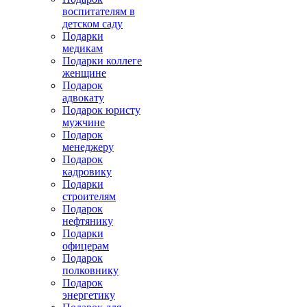
воспитателям в
детском саду
Подарки
медикам
Подарки коллеге
женщине
Подарок
адвокату
Подарок юристу
мужчине
Подарок
менеджеру
Подарок
кадровику
Подарки
строителям
Подарок
нефтянику
Подарки
офицерам
Подарок
полковнику
Подарок
энергетику