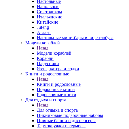
Настольные
Напольные
Со столиком
Итальянские
Китайские
Jufeng
Атлант
Настольные мини-бары в виде глобуса
Модели кораблей
Назад
Модели кораблей
Корабли
Парусники
Яхты, катера и лодки
Книги и родословные
Назад
Книги и родословные
Подарочные книги
Родословные книги
Для отдыха и спорта
Назад
Для отдыха и спорта
Пикниковые подарочные наборы
Пивные башни и диспенсеры
Термокружки и термосы