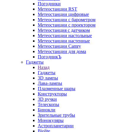
Погодники
Метеостанции RST
Метеостанции цифровые
Метеостанции с барометром
Метеостанции с проектором
Метеостанция с датчиком
Метеостанции настольные
Метеостанции настенные
Метеостанции Camry
Метеостанции для дома
ПогодникЪ
Гаджеты
Назад
Гаджеты
3D лампы
Лава-лампы
Плазменные шары
Конструкторы
3D ручки
Телескопы
Бинокли
Зрительные трубы
Монокуляры
Астропланетарии
Biolite