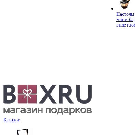
Настоль
мини-ба
виде гло
Каталог