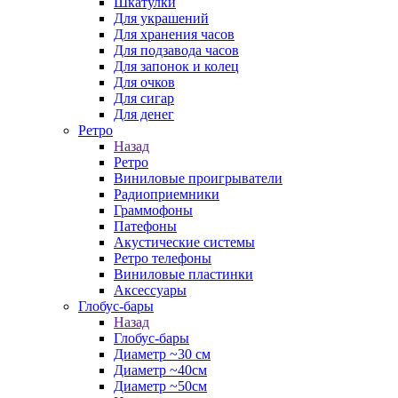
Шкатулки
Для украшений
Для хранения часов
Для подзавода часов
Для запонок и колец
Для очков
Для сигар
Для денег
Ретро
Назад
Ретро
Виниловые проигрыватели
Радиоприемники
Граммофоны
Патефоны
Акустические системы
Ретро телефоны
Виниловые пластинки
Аксессуары
Глобус-бары
Назад
Глобус-бары
Диаметр ~30 см
Диаметр ~40см
Диаметр ~50см