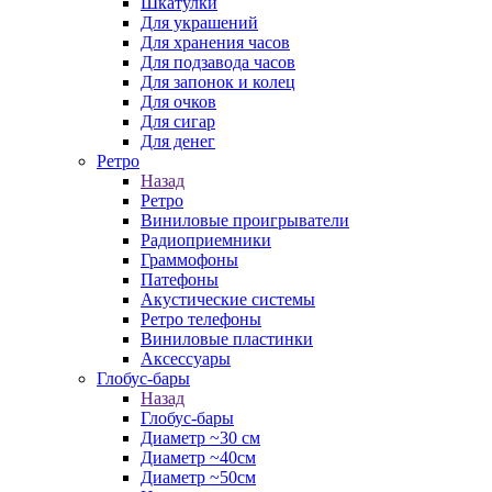
Шкатулки
Для украшений
Для хранения часов
Для подзавода часов
Для запонок и колец
Для очков
Для сигар
Для денег
Ретро
Назад
Ретро
Виниловые проигрыватели
Радиоприемники
Граммофоны
Патефоны
Акустические системы
Ретро телефоны
Виниловые пластинки
Аксессуары
Глобус-бары
Назад
Глобус-бары
Диаметр ~30 см
Диаметр ~40см
Диаметр ~50см