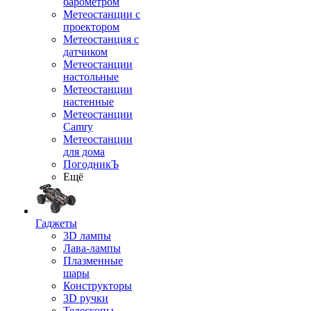
барометром
Метеостанции с
проектором
Метеостанция с
датчиком
Метеостанции
настольные
Метеостанции
настенные
Метеостанции
Camry
Метеостанции
для дома
ПогодникЪ
Ещё
Гаджеты
3D лампы
Лава-лампы
Плазменные
шары
Конструкторы
3D ручки
Телескопы