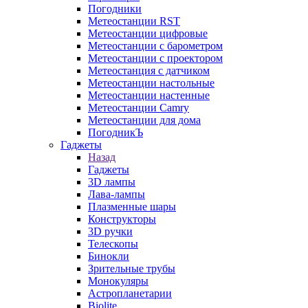
Погодники
Метеостанции RST
Метеостанции цифровые
Метеостанции с барометром
Метеостанции с проектором
Метеостанция с датчиком
Метеостанции настольные
Метеостанции настенные
Метеостанции Camry
Метеостанции для дома
ПогодникЪ
Гаджеты
Назад
Гаджеты
3D лампы
Лава-лампы
Плазменные шары
Конструкторы
3D ручки
Телескопы
Бинокли
Зрительные трубы
Монокуляры
Астропланетарии
Biolite