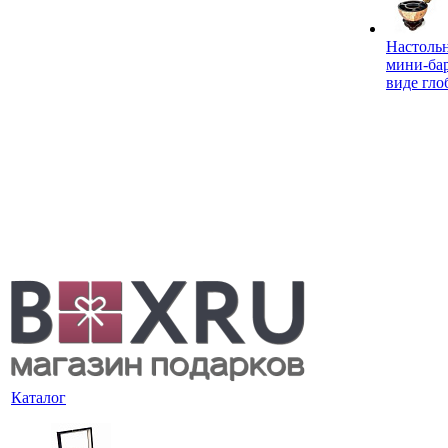
Настоль
мини-ба
виде гло
Каталог