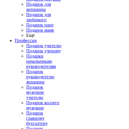
Подарок для
женщины
Подарок для
любимого
Подарок папе
Подарок маме
Ещё
Профессии
Подарок учителю
Подарок ученому
Подарки
начальникам,
руководителям
Подарок
руководителю
женщине
Подарок
мужчине
учителю
Подарок коллеге
мужчине
Подарок
главному
бухгалтеру
Подарок