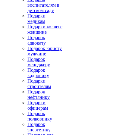
воспитателям в
детском саду
Подарки
медикам
Подарки коллеге
женщине
Подарок
адвокату
Подарок юристу
мужчине
Подарок
менеджеру
Подарок
кадровику
Подарки
строителям
Подарок
нефтянику
Подарки
офицерам
Подарок
полковнику
Подарок
энергетику