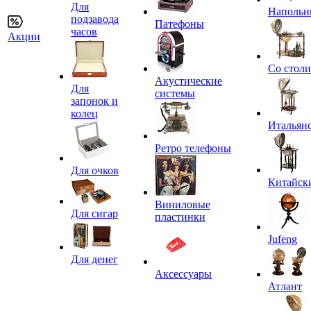
Для
Напольн
подзавода
Патефоны
часов
Акции
Со стол
Акустические
Для
системы
запонок и
колец
Итальян
Ретро телефоны
Для очков
Китайск
Виниловые
Для сигар
пластинки
Jufeng
Для денег
Аксессуары
Атлант