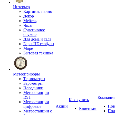
Интерьер
Картины, панно
Декор
Мебель
Часы
Сувенирное
оружие
Для дома и сада
Бары НЕ глобусы
Море
Бытовая техника
Метеоприборы
Термометры
Барометры
Погодники
Метеостанции
RST
Компани
Как купить
Метеостанции
Акции
Нов
цифровые
Клиентам
Пол
Метеостанции с