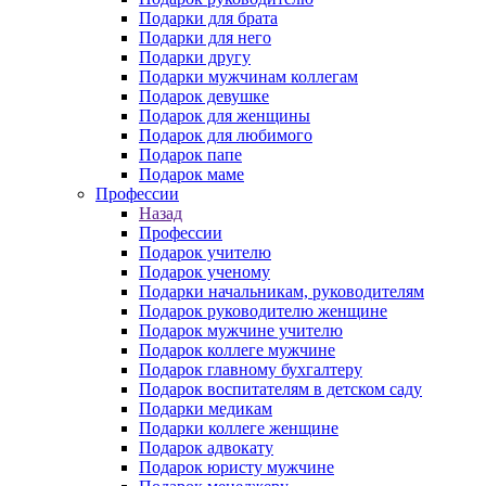
Подарки для брата
Подарки для него
Подарки другу
Подарки мужчинам коллегам
Подарок девушке
Подарок для женщины
Подарок для любимого
Подарок папе
Подарок маме
Профессии
Назад
Профессии
Подарок учителю
Подарок ученому
Подарки начальникам, руководителям
Подарок руководителю женщине
Подарок мужчине учителю
Подарок коллеге мужчине
Подарок главному бухгалтеру
Подарок воспитателям в детском саду
Подарки медикам
Подарки коллеге женщине
Подарок адвокату
Подарок юристу мужчине