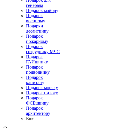
Подарок для
генерала
Подарок майору
Подарок
военному
Подарки
десантнику
Подарок
пожарному
Подарок
сотруднику МЧС
Подарок
ГАИшнику
Подарок
подводнику
Подарок
капитану
Подарок моряку
Подарок пилоту
Подарок
ФСБшнику
Подарок
архитектору
Ещё