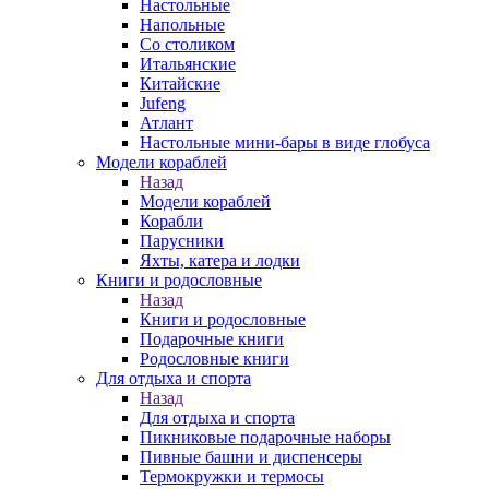
Настольные
Напольные
Со столиком
Итальянские
Китайские
Jufeng
Атлант
Настольные мини-бары в виде глобуса
Модели кораблей
Назад
Модели кораблей
Корабли
Парусники
Яхты, катера и лодки
Книги и родословные
Назад
Книги и родословные
Подарочные книги
Родословные книги
Для отдыха и спорта
Назад
Для отдыха и спорта
Пикниковые подарочные наборы
Пивные башни и диспенсеры
Термокружки и термосы