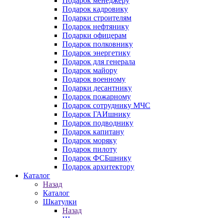
Подарок менеджеру
Подарок кадровику
Подарки строителям
Подарок нефтянику
Подарки офицерам
Подарок полковнику
Подарок энергетику
Подарок для генерала
Подарок майору
Подарок военному
Подарки десантнику
Подарок пожарному
Подарок сотруднику МЧС
Подарок ГАИшнику
Подарок подводнику
Подарок капитану
Подарок моряку
Подарок пилоту
Подарок ФСБшнику
Подарок архитектору
Каталог
Назад
Каталог
Шкатулки
Назад