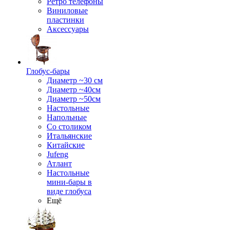
Ретро телефоны
Виниловые
пластинки
Аксессуары
Глобус-бары
Диаметр ~30 см
Диаметр ~40см
Диаметр ~50см
Настольные
Напольные
Со столиком
Итальянские
Китайские
Jufeng
Атлант
Настольные
мини-бары в
виде глобуса
Ещё