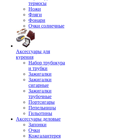
термосы
Ножи
Фляги
Фонари
Очки солнечные
Аксессуары для
курения
Набор трубокура
и трубки
Зажигалки
Зажигалки
сигарные
Зажигалки
трубочные
Портсигары
Пепельницы
Гильотины
Аксессуары деловые
Запонки
Очки
Кожгалантерея