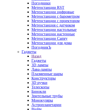
Погодники
Метеостанции RST
Метеостанции цифровые
Метеостанции с барометром
Метеостанции с проектором
Метеостанция с датчиком
Метеостанции настольные
Метеостанции настенные
Метеостанции Camry
Метеостанции для дома
ПогодникЪ
Гаджеты
Назад
Гаджеты
3D лампы
Лава-лампы
Плазменные шары
Конструкторы
3D ручки
Телескопы
Бинокли
Зрительные трубы
Монокуляры
Астропланетарии
Biolite