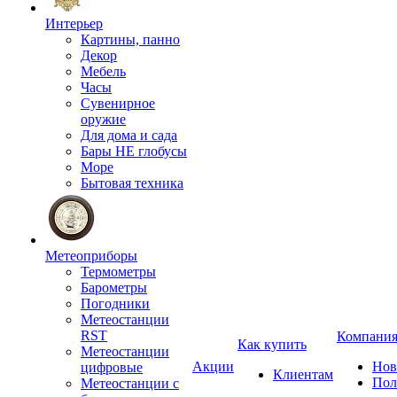
Интерьер
Картины, панно
Декор
Мебель
Часы
Сувенирное
оружие
Для дома и сада
Бары НЕ глобусы
Море
Бытовая техника
Метеоприборы
Термометры
Барометры
Погодники
Метеостанции
RST
Компани
Как купить
Метеостанции
Акции
Нов
цифровые
Клиентам
Пол
Метеостанции с