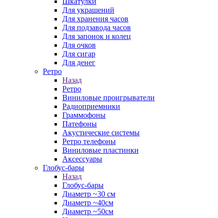
Шкатулки
Для украшений
Для хранения часов
Для подзавода часов
Для запонок и колец
Для очков
Для сигар
Для денег
Ретро
Назад
Ретро
Виниловые проигрыватели
Радиоприемники
Граммофоны
Патефоны
Акустические системы
Ретро телефоны
Виниловые пластинки
Аксессуары
Глобус-бары
Назад
Глобус-бары
Диаметр ~30 см
Диаметр ~40см
Диаметр ~50см