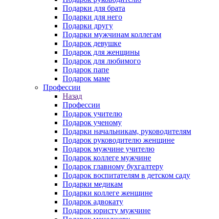
Подарки для брата
Подарки для него
Подарки другу
Подарки мужчинам коллегам
Подарок девушке
Подарок для женщины
Подарок для любимого
Подарок папе
Подарок маме
Профессии
Назад
Профессии
Подарок учителю
Подарок ученому
Подарки начальникам, руководителям
Подарок руководителю женщине
Подарок мужчине учителю
Подарок коллеге мужчине
Подарок главному бухгалтеру
Подарок воспитателям в детском саду
Подарки медикам
Подарки коллеге женщине
Подарок адвокату
Подарок юристу мужчине