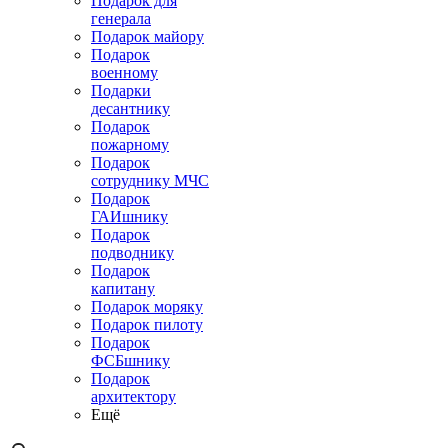
Подарок для
генерала
Подарок майору
Подарок
военному
Подарки
десантнику
Подарок
пожарному
Подарок
сотруднику МЧС
Подарок
ГАИшнику
Подарок
подводнику
Подарок
капитану
Подарок моряку
Подарок пилоту
Подарок
ФСБшнику
Подарок
архитектору
Ещё