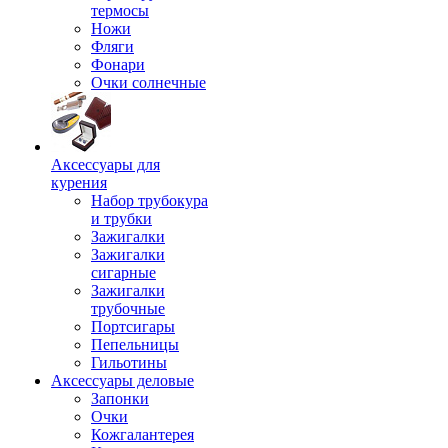
термосы
Ножи
Фляги
Фонари
Очки солнечные
Аксессуары для
курения
Набор трубокура
и трубки
Зажигалки
Зажигалки
сигарные
Зажигалки
трубочные
Портсигары
Пепельницы
Гильотины
Аксессуары деловые
Запонки
Очки
Кожгалантерея