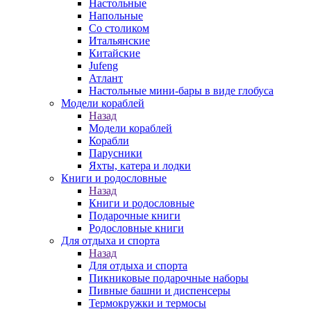
Настольные
Напольные
Со столиком
Итальянские
Китайские
Jufeng
Атлант
Настольные мини-бары в виде глобуса
Модели кораблей
Назад
Модели кораблей
Корабли
Парусники
Яхты, катера и лодки
Книги и родословные
Назад
Книги и родословные
Подарочные книги
Родословные книги
Для отдыха и спорта
Назад
Для отдыха и спорта
Пикниковые подарочные наборы
Пивные башни и диспенсеры
Термокружки и термосы