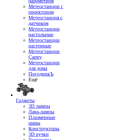
барометром
Метеостанции с
проектором
Метеостанция с
датчиком
Метеостанции
настольные
Метеостанции
настенные
Метеостанции
Camry
Метеостанции
для дома
ПогодникЪ
Ещё
Гаджеты
3D лампы
Лава-лампы
Плазменные
шары
Конструкторы
3D ручки
Телескопы