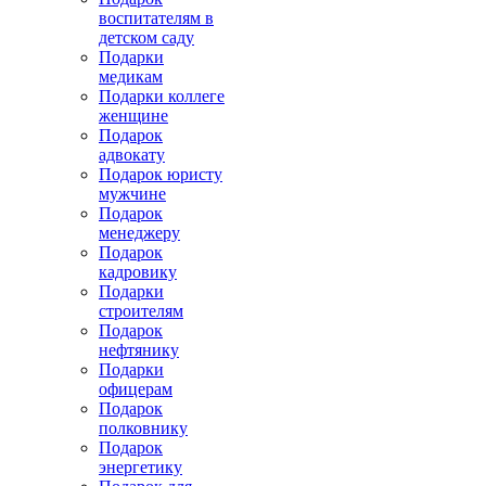
воспитателям в
детском саду
Подарки
медикам
Подарки коллеге
женщине
Подарок
адвокату
Подарок юристу
мужчине
Подарок
менеджеру
Подарок
кадровику
Подарки
строителям
Подарок
нефтянику
Подарки
офицерам
Подарок
полковнику
Подарок
энергетику