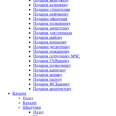
Подарок менеджеру
Подарок кадровику
Подарки строителям
Подарок нефтянику
Подарки офицерам
Подарок полковнику
Подарок энергетику
Подарок для генерала
Подарок майору
Подарок военному
Подарки десантнику
Подарок пожарному
Подарок сотруднику МЧС
Подарок ГАИшнику
Подарок подводнику
Подарок капитану
Подарок моряку
Подарок пилоту
Подарок ФСБшнику
Подарок архитектору
Каталог
Назад
Каталог
Шкатулки
Назад