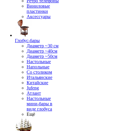
Ретро телефоны
Виниловые
пластинки
Аксессуары
Глобус-бары
Диаметр ~30 см
Диаметр ~40см
Диаметр ~50см
Настольные
Напольные
Со столиком
Итальянские
Китайские
Jufeng
Атлант
Настольные
мини-бары в
виде глобуса
Ещё