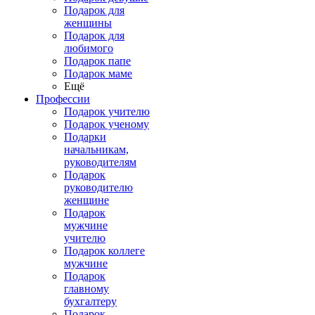
Подарок для
женщины
Подарок для
любимого
Подарок папе
Подарок маме
Ещё
Профессии
Подарок учителю
Подарок ученому
Подарки
начальникам,
руководителям
Подарок
руководителю
женщине
Подарок
мужчине
учителю
Подарок коллеге
мужчине
Подарок
главному
бухгалтеру
Подарок