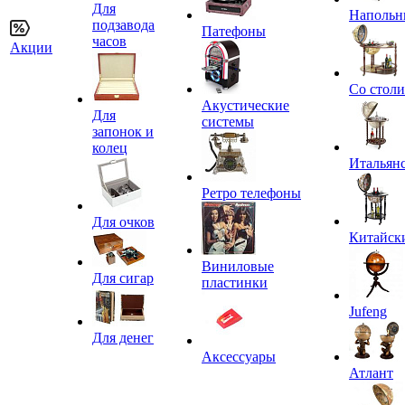
Для
Напольн
подзавода
Патефоны
часов
Акции
Со стол
Акустические
Для
системы
запонок и
колец
Итальян
Ретро телефоны
Для очков
Китайск
Виниловые
Для сигар
пластинки
Jufeng
Для денег
Аксессуары
Атлант