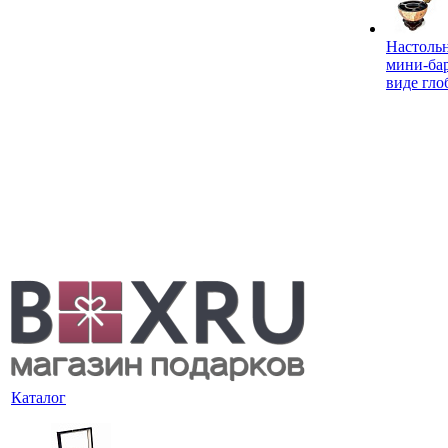
Настоль
мини-ба
виде гло
Каталог