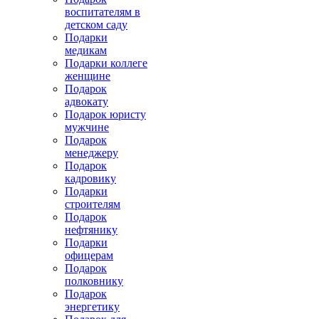
воспитателям в
детском саду
Подарки
медикам
Подарки коллеге
женщине
Подарок
адвокату
Подарок юристу
мужчине
Подарок
менеджеру
Подарок
кадровику
Подарки
строителям
Подарок
нефтянику
Подарки
офицерам
Подарок
полковнику
Подарок
энергетику