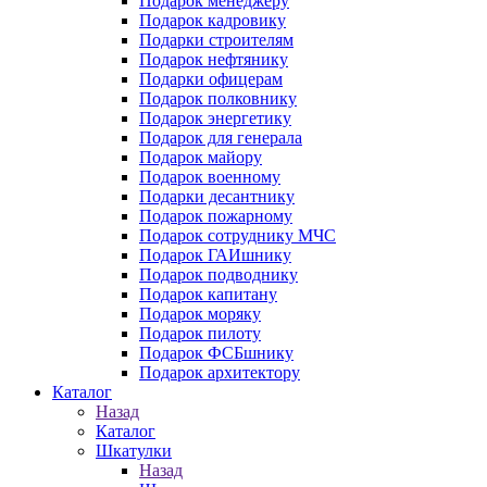
Подарок менеджеру
Подарок кадровику
Подарки строителям
Подарок нефтянику
Подарки офицерам
Подарок полковнику
Подарок энергетику
Подарок для генерала
Подарок майору
Подарок военному
Подарки десантнику
Подарок пожарному
Подарок сотруднику МЧС
Подарок ГАИшнику
Подарок подводнику
Подарок капитану
Подарок моряку
Подарок пилоту
Подарок ФСБшнику
Подарок архитектору
Каталог
Назад
Каталог
Шкатулки
Назад