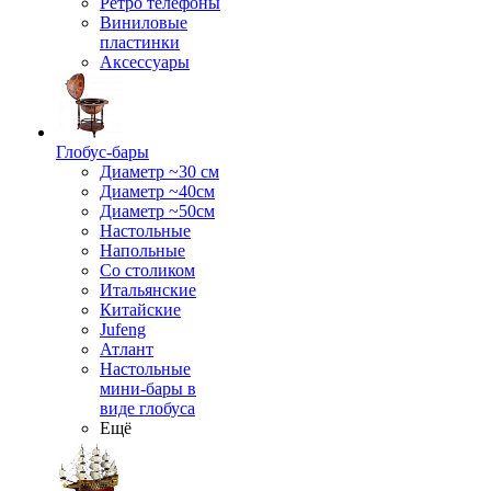
Ретро телефоны
Виниловые
пластинки
Аксессуары
Глобус-бары
Диаметр ~30 см
Диаметр ~40см
Диаметр ~50см
Настольные
Напольные
Со столиком
Итальянские
Китайские
Jufeng
Атлант
Настольные
мини-бары в
виде глобуса
Ещё