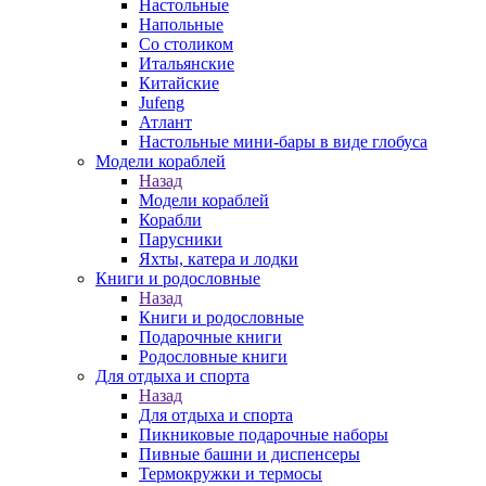
Настольные
Напольные
Со столиком
Итальянские
Китайские
Jufeng
Атлант
Настольные мини-бары в виде глобуса
Модели кораблей
Назад
Модели кораблей
Корабли
Парусники
Яхты, катера и лодки
Книги и родословные
Назад
Книги и родословные
Подарочные книги
Родословные книги
Для отдыха и спорта
Назад
Для отдыха и спорта
Пикниковые подарочные наборы
Пивные башни и диспенсеры
Термокружки и термосы