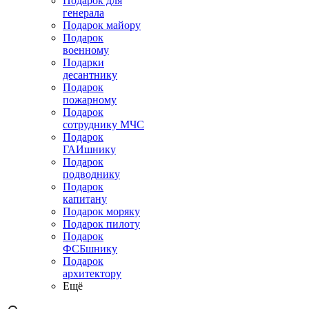
Подарок для
генерала
Подарок майору
Подарок
военному
Подарки
десантнику
Подарок
пожарному
Подарок
сотруднику МЧС
Подарок
ГАИшнику
Подарок
подводнику
Подарок
капитану
Подарок моряку
Подарок пилоту
Подарок
ФСБшнику
Подарок
архитектору
Ещё