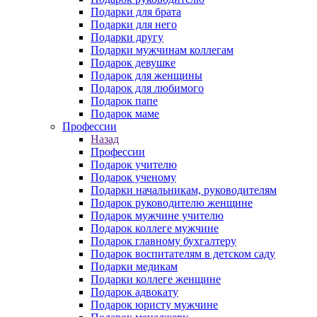
Подарки для брата
Подарки для него
Подарки другу
Подарки мужчинам коллегам
Подарок девушке
Подарок для женщины
Подарок для любимого
Подарок папе
Подарок маме
Профессии
Назад
Профессии
Подарок учителю
Подарок ученому
Подарки начальникам, руководителям
Подарок руководителю женщине
Подарок мужчине учителю
Подарок коллеге мужчине
Подарок главному бухгалтеру
Подарок воспитателям в детском саду
Подарки медикам
Подарки коллеге женщине
Подарок адвокату
Подарок юристу мужчине