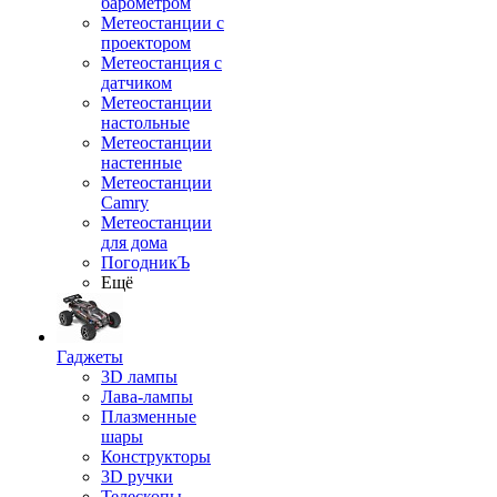
барометром
Метеостанции с
проектором
Метеостанция с
датчиком
Метеостанции
настольные
Метеостанции
настенные
Метеостанции
Camry
Метеостанции
для дома
ПогодникЪ
Ещё
Гаджеты
3D лампы
Лава-лампы
Плазменные
шары
Конструкторы
3D ручки
Телескопы