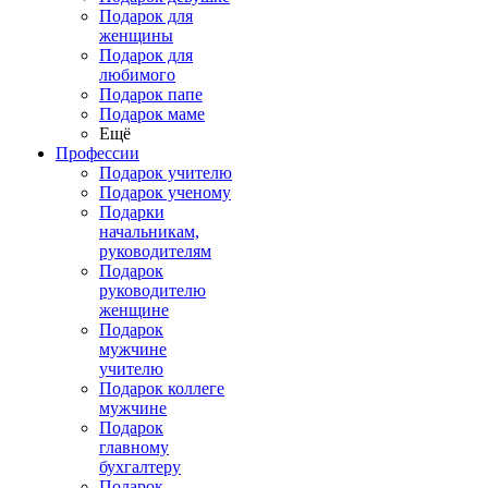
Подарок для
женщины
Подарок для
любимого
Подарок папе
Подарок маме
Ещё
Профессии
Подарок учителю
Подарок ученому
Подарки
начальникам,
руководителям
Подарок
руководителю
женщине
Подарок
мужчине
учителю
Подарок коллеге
мужчине
Подарок
главному
бухгалтеру
Подарок