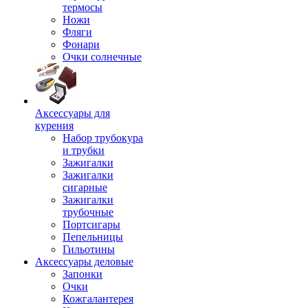
термосы
Ножи
Фляги
Фонари
Очки солнечные
Аксессуары для
курения
Набор трубокура
и трубки
Зажигалки
Зажигалки
сигарные
Зажигалки
трубочные
Портсигары
Пепельницы
Гильотины
Аксессуары деловые
Запонки
Очки
Кожгалантерея