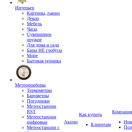
Интерьер
Картины, панно
Декор
Мебель
Часы
Сувенирное
оружие
Для дома и сада
Бары НЕ глобусы
Море
Бытовая техника
Метеоприборы
Термометры
Барометры
Погодники
Метеостанции
RST
Компани
Как купить
Метеостанции
Акции
Нов
цифровые
Клиентам
Пол
Метеостанции с