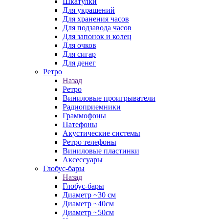
Шкатулки
Для украшений
Для хранения часов
Для подзавода часов
Для запонок и колец
Для очков
Для сигар
Для денег
Ретро
Назад
Ретро
Виниловые проигрыватели
Радиоприемники
Граммофоны
Патефоны
Акустические системы
Ретро телефоны
Виниловые пластинки
Аксессуары
Глобус-бары
Назад
Глобус-бары
Диаметр ~30 см
Диаметр ~40см
Диаметр ~50см