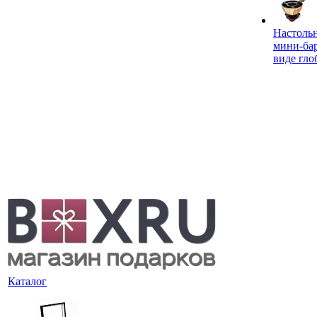
Настоль
мини-ба
виде гло
Каталог