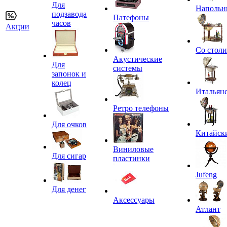
Для
Напольн
подзавода
Патефоны
часов
Акции
Со стол
Акустические
Для
системы
запонок и
колец
Итальян
Ретро телефоны
Для очков
Китайск
Виниловые
Для сигар
пластинки
Jufeng
Для денег
Аксессуары
Атлант