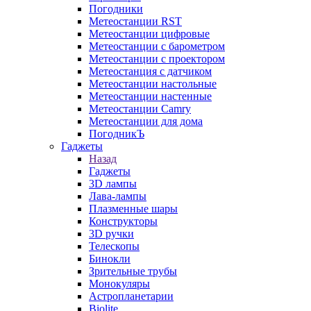
Погодники
Метеостанции RST
Метеостанции цифровые
Метеостанции с барометром
Метеостанции с проектором
Метеостанция с датчиком
Метеостанции настольные
Метеостанции настенные
Метеостанции Camry
Метеостанции для дома
ПогодникЪ
Гаджеты
Назад
Гаджеты
3D лампы
Лава-лампы
Плазменные шары
Конструкторы
3D ручки
Телескопы
Бинокли
Зрительные трубы
Монокуляры
Астропланетарии
Biolite