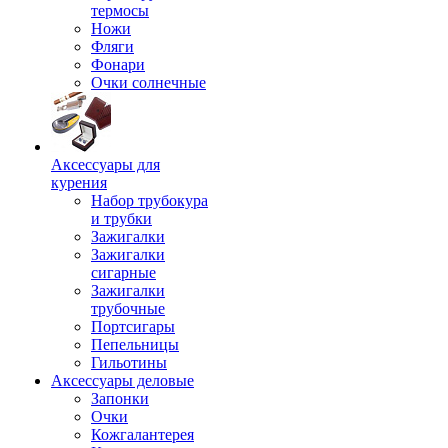
термосы
Ножи
Фляги
Фонари
Очки солнечные
Аксессуары для
курения
Набор трубокура
и трубки
Зажигалки
Зажигалки
сигарные
Зажигалки
трубочные
Портсигары
Пепельницы
Гильотины
Аксессуары деловые
Запонки
Очки
Кожгалантерея