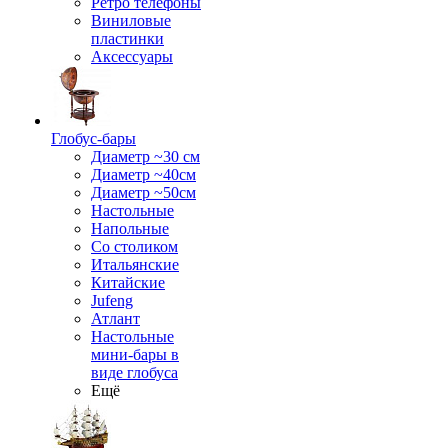
Ретро телефоны
Виниловые
пластинки
Аксессуары
Глобус-бары
Диаметр ~30 см
Диаметр ~40см
Диаметр ~50см
Настольные
Напольные
Со столиком
Итальянские
Китайские
Jufeng
Атлант
Настольные
мини-бары в
виде глобуса
Ещё