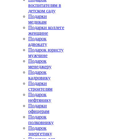
воспитателям в
детском саду
Подарки
медикам
Подарки коллеге
женщине
Подарок
адвокату
Подарок юристу
мужчине
Подарок
менеджеру
Подарок
кадровику
Подарки
строителям
Подарок
нефтянику
Подарки
офицерам
Подарок
полковнику
Подарок
энергетику