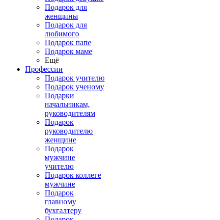
Подарок для
женщины
Подарок для
любимого
Подарок папе
Подарок маме
Ещё
Профессии
Подарок учителю
Подарок ученому
Подарки
начальникам,
руководителям
Подарок
руководителю
женщине
Подарок
мужчине
учителю
Подарок коллеге
мужчине
Подарок
главному
бухгалтеру
Подарок