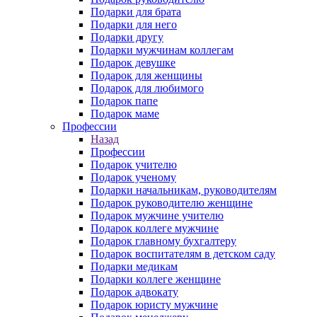
Подарки для брата
Подарки для него
Подарки другу
Подарки мужчинам коллегам
Подарок девушке
Подарок для женщины
Подарок для любимого
Подарок папе
Подарок маме
Профессии
Назад
Профессии
Подарок учителю
Подарок ученому
Подарки начальникам, руководителям
Подарок руководителю женщине
Подарок мужчине учителю
Подарок коллеге мужчине
Подарок главному бухгалтеру
Подарок воспитателям в детском саду
Подарки медикам
Подарки коллеге женщине
Подарок адвокату
Подарок юристу мужчине