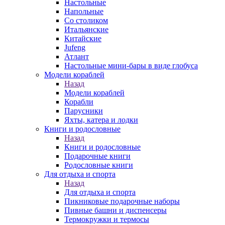
Настольные
Напольные
Со столиком
Итальянские
Китайские
Jufeng
Атлант
Настольные мини-бары в виде глобуса
Модели кораблей
Назад
Модели кораблей
Корабли
Парусники
Яхты, катера и лодки
Книги и родословные
Назад
Книги и родословные
Подарочные книги
Родословные книги
Для отдыха и спорта
Назад
Для отдыха и спорта
Пикниковые подарочные наборы
Пивные башни и диспенсеры
Термокружки и термосы