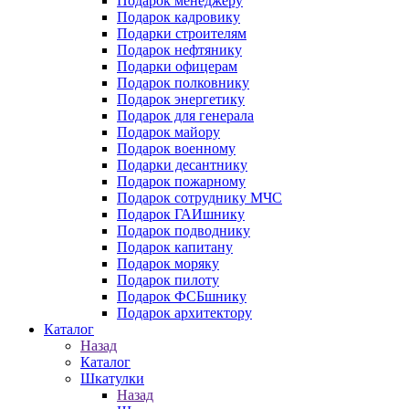
Подарок менеджеру
Подарок кадровику
Подарки строителям
Подарок нефтянику
Подарки офицерам
Подарок полковнику
Подарок энергетику
Подарок для генерала
Подарок майору
Подарок военному
Подарки десантнику
Подарок пожарному
Подарок сотруднику МЧС
Подарок ГАИшнику
Подарок подводнику
Подарок капитану
Подарок моряку
Подарок пилоту
Подарок ФСБшнику
Подарок архитектору
Каталог
Назад
Каталог
Шкатулки
Назад