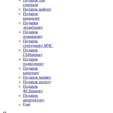
Подарок для
генерала
Подарок майору
Подарок
военному
Подарки
десантнику
Подарок
пожарному
Подарок
сотруднику МЧС
Подарок
ГАИшнику
Подарок
подводнику
Подарок
капитану
Подарок моряку
Подарок пилоту
Подарок
ФСБшнику
Подарок
архитектору
Ещё