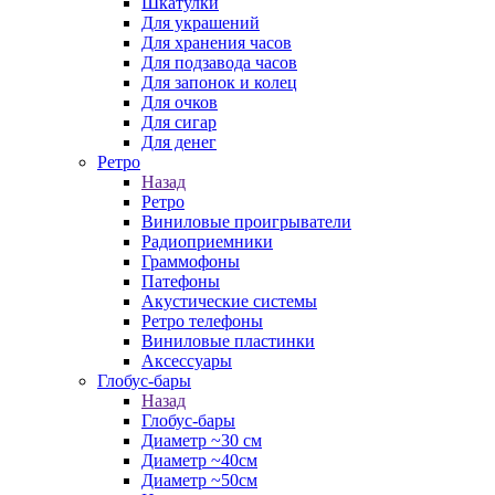
Шкатулки
Для украшений
Для хранения часов
Для подзавода часов
Для запонок и колец
Для очков
Для сигар
Для денег
Ретро
Назад
Ретро
Виниловые проигрыватели
Радиоприемники
Граммофоны
Патефоны
Акустические системы
Ретро телефоны
Виниловые пластинки
Аксессуары
Глобус-бары
Назад
Глобус-бары
Диаметр ~30 см
Диаметр ~40см
Диаметр ~50см