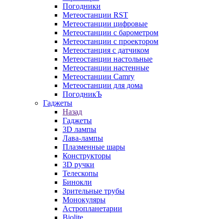
Погодники
Метеостанции RST
Метеостанции цифровые
Метеостанции с барометром
Метеостанции с проектором
Метеостанция с датчиком
Метеостанции настольные
Метеостанции настенные
Метеостанции Camry
Метеостанции для дома
ПогодникЪ
Гаджеты
Назад
Гаджеты
3D лампы
Лава-лампы
Плазменные шары
Конструкторы
3D ручки
Телескопы
Бинокли
Зрительные трубы
Монокуляры
Астропланетарии
Biolite