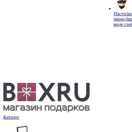
Настоль
мини-ба
виде гло
Каталог