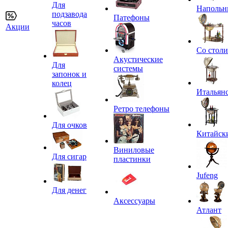
Для
Напольн
подзавода
Патефоны
часов
Акции
Со стол
Акустические
Для
системы
запонок и
колец
Итальян
Ретро телефоны
Для очков
Китайск
Виниловые
Для сигар
пластинки
Jufeng
Для денег
Аксессуары
Атлант