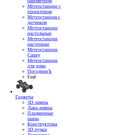
барометром
Метеостанции с
проектором
Метеостанция с
датчиком
Метеостанции
настольные
Метеостанции
настенные
Метеостанции
Camry
Метеостанции
для дома
ПогодникЪ
Ещё
Гаджеты
3D лампы
Лава-лампы
Плазменные
шары
Конструкторы
3D ручки
Телескопы