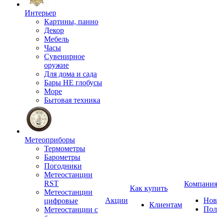
Интерьер
Картины, панно
Декор
Мебель
Часы
Сувенирное
оружие
Для дома и сада
Бары НЕ глобусы
Море
Бытовая техника
Метеоприборы
Термометры
Барометры
Погодники
Метеостанции
RST
Компани
Как купить
Метеостанции
Акции
Нов
цифровые
Клиентам
Пол
Метеостанции с