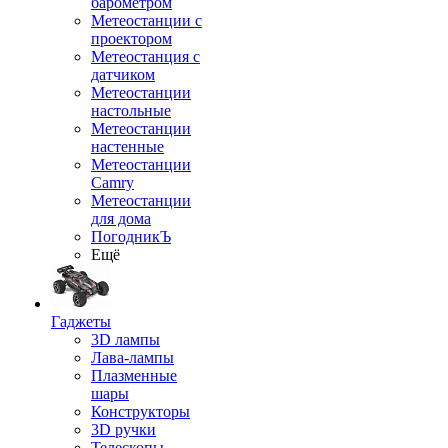
барометром
Метеостанции с
проектором
Метеостанция с
датчиком
Метеостанции
настольные
Метеостанции
настенные
Метеостанции
Camry
Метеостанции
для дома
ПогодникЪ
Ещё
Гаджеты
3D лампы
Лава-лампы
Плазменные
шары
Конструкторы
3D ручки
Телескопы