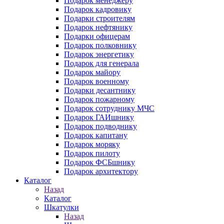
Подарок менеджеру
Подарок кадровику
Подарки строителям
Подарок нефтянику
Подарки офицерам
Подарок полковнику
Подарок энергетику
Подарок для генерала
Подарок майору
Подарок военному
Подарки десантнику
Подарок пожарному
Подарок сотруднику МЧС
Подарок ГАИшнику
Подарок подводнику
Подарок капитану
Подарок моряку
Подарок пилоту
Подарок ФСБшнику
Подарок архитектору
Каталог
Назад
Каталог
Шкатулки
Назад