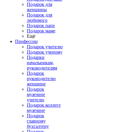
Подарок для
женщины
Подарок для
любимого
Подарок папе
Подарок маме
Ещё
Профессии
Подарок учителю
Подарок ученому
Подарки
начальникам,
руководителям
Подарок
руководителю
женщине
Подарок
мужчине
учителю
Подарок коллеге
мужчине
Подарок
главному
бухгалтеру
Подарок