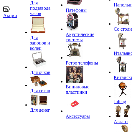
Для
Напольн
подзавода
Патефоны
часов
Акции
Со стол
Акустические
Для
системы
запонок и
колец
Итальян
Ретро телефоны
Для очков
Китайск
Виниловые
Для сигар
пластинки
Jufeng
Для денег
Аксессуары
Атлант