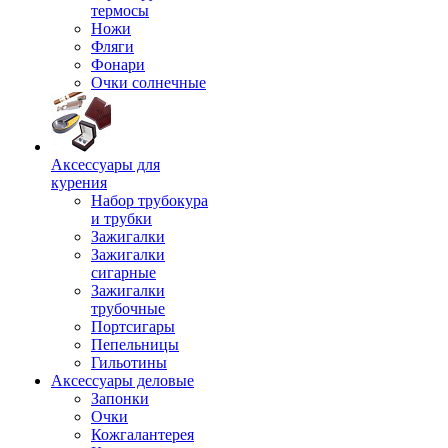
термосы
Ножи
Фляги
Фонари
Очки солнечные
Аксессуары для
курения
Набор трубокура
и трубки
Зажигалки
Зажигалки
сигарные
Зажигалки
трубочные
Портсигары
Пепельницы
Гильотины
Аксессуары деловые
Запонки
Очки
Кожгалантерея