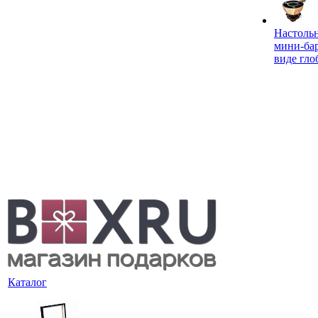
Настоль
мини-ба
виде гло
Каталог