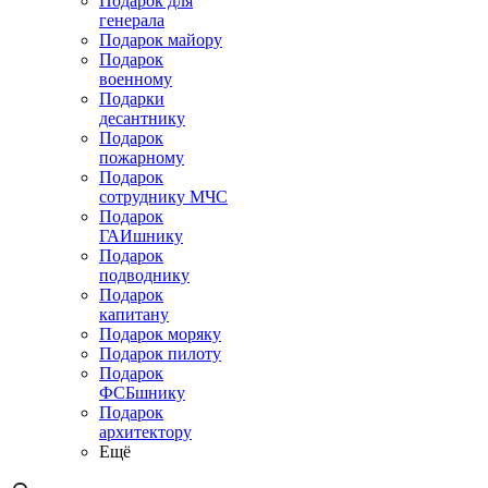
Подарок для
генерала
Подарок майору
Подарок
военному
Подарки
десантнику
Подарок
пожарному
Подарок
сотруднику МЧС
Подарок
ГАИшнику
Подарок
подводнику
Подарок
капитану
Подарок моряку
Подарок пилоту
Подарок
ФСБшнику
Подарок
архитектору
Ещё