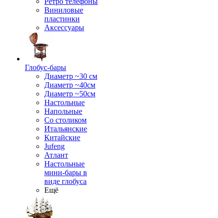
Ретро телефоны
Виниловые
пластинки
Аксессуары
Глобус-бары
Диаметр ~30 см
Диаметр ~40см
Диаметр ~50см
Настольные
Напольные
Со столиком
Итальянские
Китайские
Jufeng
Атлант
Настольные
мини-бары в
виде глобуса
Ещё