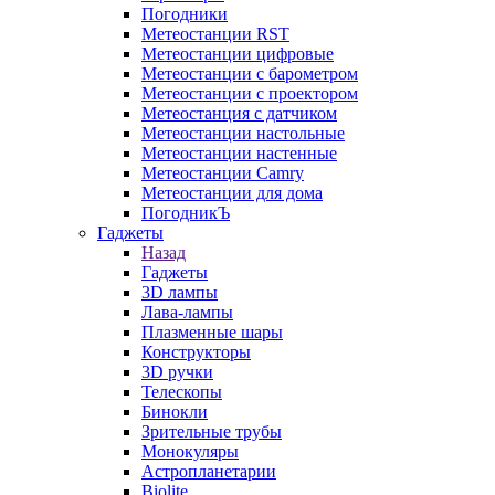
Погодники
Метеостанции RST
Метеостанции цифровые
Метеостанции с барометром
Метеостанции с проектором
Метеостанция с датчиком
Метеостанции настольные
Метеостанции настенные
Метеостанции Camry
Метеостанции для дома
ПогодникЪ
Гаджеты
Назад
Гаджеты
3D лампы
Лава-лампы
Плазменные шары
Конструкторы
3D ручки
Телескопы
Бинокли
Зрительные трубы
Монокуляры
Астропланетарии
Biolite