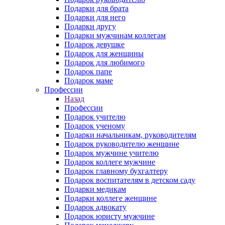
Подарки для брата
Подарки для него
Подарки другу
Подарки мужчинам коллегам
Подарок девушке
Подарок для женщины
Подарок для любимого
Подарок папе
Подарок маме
Профессии
Назад
Профессии
Подарок учителю
Подарок ученому
Подарки начальникам, руководителям
Подарок руководителю женщине
Подарок мужчине учителю
Подарок коллеге мужчине
Подарок главному бухгалтеру
Подарок воспитателям в детском саду
Подарки медикам
Подарки коллеге женщине
Подарок адвокату
Подарок юристу мужчине