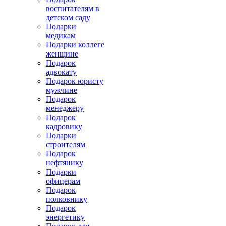
воспитателям в
детском саду
Подарки
медикам
Подарки коллеге
женщине
Подарок
адвокату
Подарок юристу
мужчине
Подарок
менеджеру
Подарок
кадровику
Подарки
строителям
Подарок
нефтянику
Подарки
офицерам
Подарок
полковнику
Подарок
энергетику