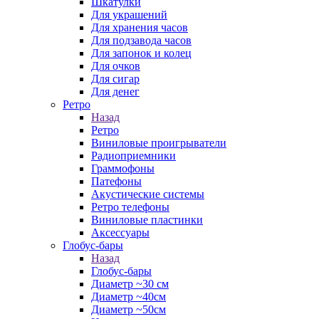
Шкатулки
Для украшений
Для хранения часов
Для подзавода часов
Для запонок и колец
Для очков
Для сигар
Для денег
Ретро
Назад
Ретро
Виниловые проигрыватели
Радиоприемники
Граммофоны
Патефоны
Акустические системы
Ретро телефоны
Виниловые пластинки
Аксессуары
Глобус-бары
Назад
Глобус-бары
Диаметр ~30 см
Диаметр ~40см
Диаметр ~50см