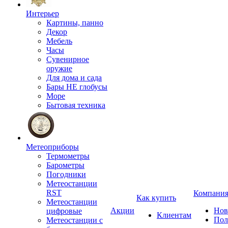
Интерьер
Картины, панно
Декор
Мебель
Часы
Сувенирное
оружие
Для дома и сада
Бары НЕ глобусы
Море
Бытовая техника
Метеоприборы
Термометры
Барометры
Погодники
Метеостанции
RST
Компани
Как купить
Метеостанции
Акции
Нов
цифровые
Клиентам
Пол
Метеостанции с