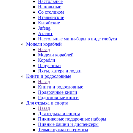
Настольные
Напольные
Со столиком
Итальянские
Китайские
Jufeng
Атлант
Настольные мини-бары в виде глобуса
Модели кораблей
Назад
Модели кораблей
Корабли
Парусники
Яхты, катера и лодки
Книги и родословные
Назад
Книги и родословные
Подарочные книги
Родословные книги
Для отдыха и спорта
Назад
Для отдыха и спорта
Пикниковые подарочные наборы
Пивные башни и диспенсеры
Термокружки и термосы