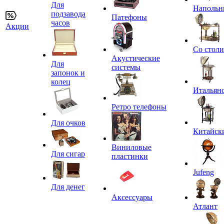
Для
Напольн
подзавода
Патефоны
часов
Акции
Со стол
Акустические
Для
системы
запонок и
колец
Итальян
Ретро телефоны
Для очков
Китайск
Виниловые
Для сигар
пластинки
Jufeng
Для денег
Аксессуары
Атлант