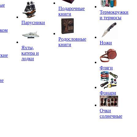
ые
Подарочные
Термокружки
книги
и термосы
Парусники
иком
Родословные
Ножи
книги
Яхты,
катера и
ские
лодки
Фляги
ие
Фонари
Очки
солнечные