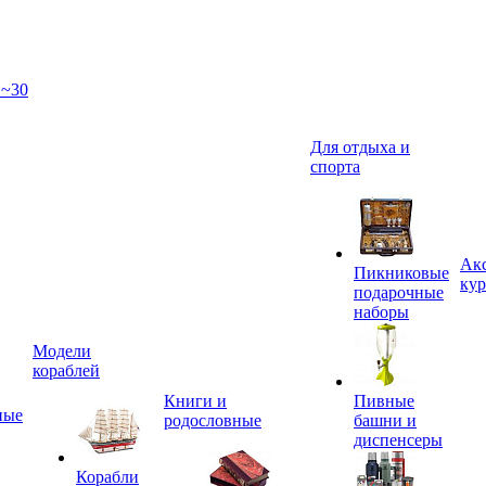
 ~30
Для отдыха и
спорта
Акс
Пикниковые
кур
подарочные
наборы
Модели
кораблей
Книги и
Пивные
ные
родословные
башни и
диспенсеры
Корабли