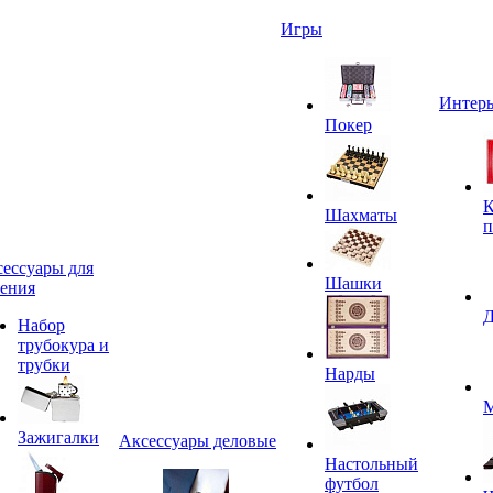
Игры
Интерь
Покер
К
Шахматы
п
ессуары для
Шашки
ения
Д
Набор
трубокура и
трубки
Нарды
М
Зажигалки
Аксессуары деловые
Настольный
футбол