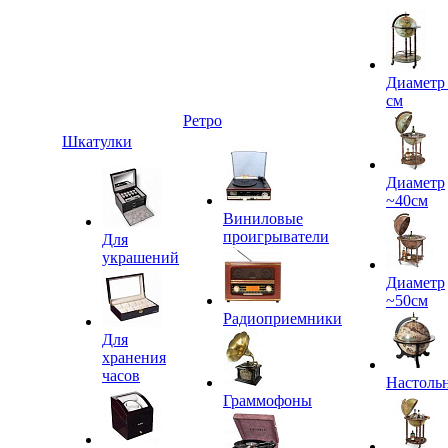
Диаметр
см
Ретро
Шкатулки
Диаметр
~40см
Виниловые
проигрыватели
Для
украшений
Диаметр
~50см
Радиоприемники
Для
хранения
часов
Настоль
Граммофоны