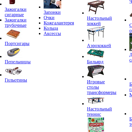
Ч
Зажигалки
Запонки
сигарные
Очки
Настольный
Зажигалки
Кожгалантерея
хоккей
трубочные
С
Кольца
о
Аксессы
Портсигары
Аэрохоккей
Д
с
Пепельницы
Бильярд
Гильотины
Игровые
Б
столы
г
трансформеры
Настольный
теннис
Б
т