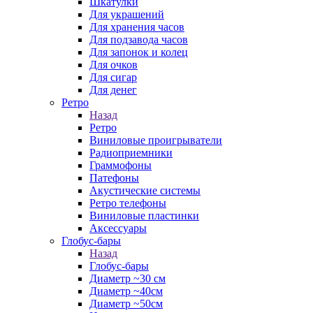
Шкатулки
Для украшений
Для хранения часов
Для подзавода часов
Для запонок и колец
Для очков
Для сигар
Для денег
Ретро
Назад
Ретро
Виниловые проигрыватели
Радиоприемники
Граммофоны
Патефоны
Акустические системы
Ретро телефоны
Виниловые пластинки
Аксессуары
Глобус-бары
Назад
Глобус-бары
Диаметр ~30 см
Диаметр ~40см
Диаметр ~50см