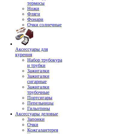
термосы
Ножи
Фляги
Фонари
Очки солнечные
Аксессуары для
курения
Набор трубокура
и трубки
Зажигалки
Зажигалки
сигарные
Зажигалки
трубочные
Портсигары
Пепельницы
Гильотины
Аксессуары деловые
Запонки
Очки
Кожгалантерея