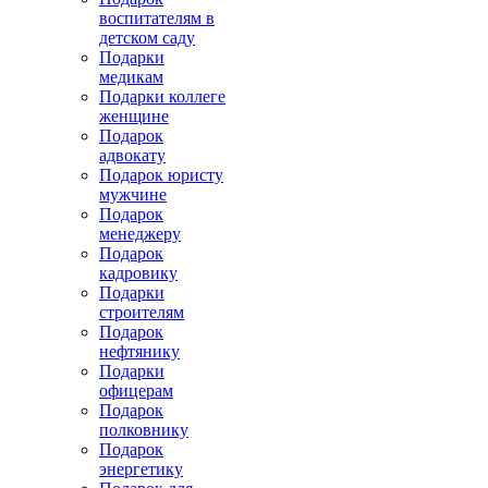
воспитателям в
детском саду
Подарки
медикам
Подарки коллеге
женщине
Подарок
адвокату
Подарок юристу
мужчине
Подарок
менеджеру
Подарок
кадровику
Подарки
строителям
Подарок
нефтянику
Подарки
офицерам
Подарок
полковнику
Подарок
энергетику