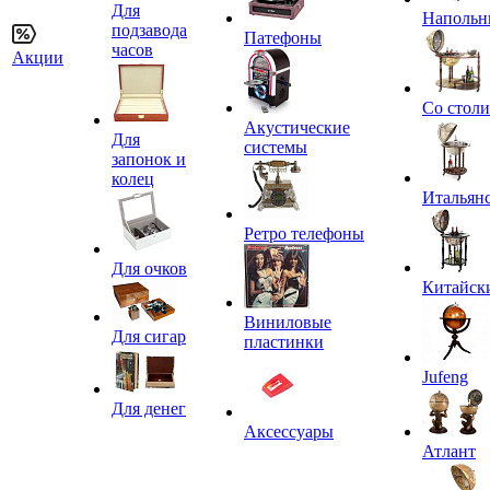
Для
Напольн
подзавода
Патефоны
часов
Акции
Со стол
Акустические
Для
системы
запонок и
колец
Итальян
Ретро телефоны
Для очков
Китайск
Виниловые
Для сигар
пластинки
Jufeng
Для денег
Аксессуары
Атлант