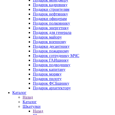
Подарок менеджеру
Подарок кадровику
Подарки строителям
Подарок нефтянику
Подарки офицерам
Подарок полковнику
Подарок энергетику
Подарок для генерала
Подарок майору
Подарок военному
Подарки десантнику
Подарок пожарному
Подарок сотруднику МЧС
Подарок ГАИшнику
Подарок подводнику
Подарок капитану
Подарок моряку
Подарок пилоту
Подарок ФСБшнику
Подарок архитектору
Каталог
Назад
Каталог
Шкатулки
Назад