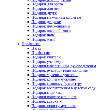
Подарки для брата
Подарки для него
Подарки другу
Подарки мужчинам коллегам
Подарок девушке
Подарок для женщины
Подарок для любимого
Подарок папе
Подарок маме
Профессии
Назад
Профессии
Подарок учителю
Подарок ученому
Подарки начальникам, руководителям
Подарок руководителю женщине
Подарок мужчине учителю
Подарок коллеге мужчине
Подарок главному бухгалтеру
Подарок воспитателям в детском саду
Подарки медикам
Подарки коллеге женщине
Подарок адвокату
Подарок юристу мужчине