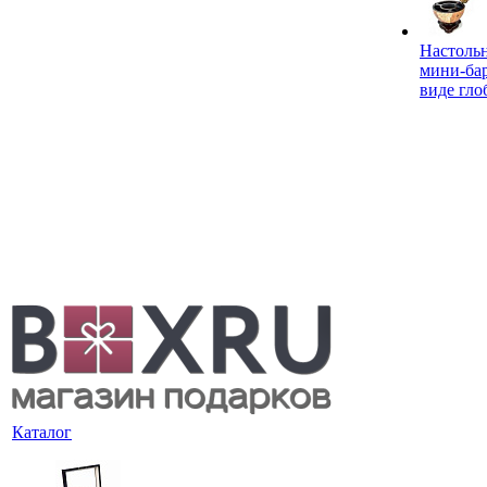
Настоль
мини-ба
виде гло
Каталог