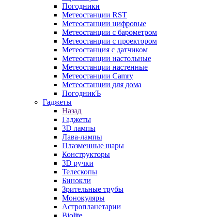
Погодники
Метеостанции RST
Метеостанции цифровые
Метеостанции с барометром
Метеостанции с проектором
Метеостанция с датчиком
Метеостанции настольные
Метеостанции настенные
Метеостанции Camry
Метеостанции для дома
ПогодникЪ
Гаджеты
Назад
Гаджеты
3D лампы
Лава-лампы
Плазменные шары
Конструкторы
3D ручки
Телескопы
Бинокли
Зрительные трубы
Монокуляры
Астропланетарии
Biolite