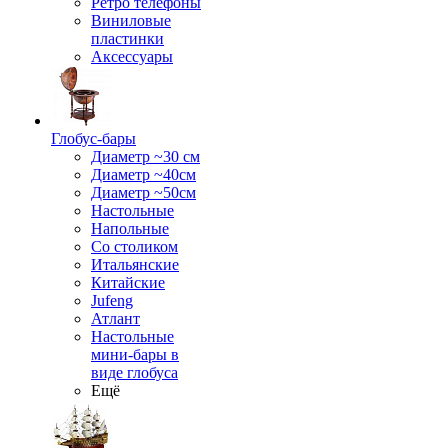
Ретро телефоны
Виниловые
пластинки
Аксессуары
Глобус-бары
Диаметр ~30 см
Диаметр ~40см
Диаметр ~50см
Настольные
Напольные
Со столиком
Итальянские
Китайские
Jufeng
Атлант
Настольные
мини-бары в
виде глобуса
Ещё