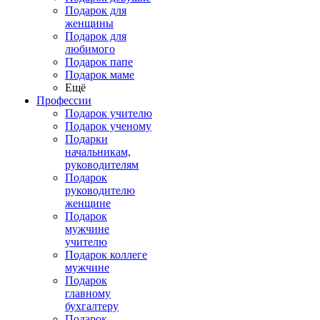
Подарок для
женщины
Подарок для
любимого
Подарок папе
Подарок маме
Ещё
Профессии
Подарок учителю
Подарок ученому
Подарки
начальникам,
руководителям
Подарок
руководителю
женщине
Подарок
мужчине
учителю
Подарок коллеге
мужчине
Подарок
главному
бухгалтеру
Подарок