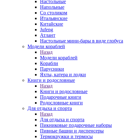
Настольные
Напольные
Со столиком
Итальянские
Китайские
Jufeng
Атлант
Настольные мини-бары в виде глобуса
Модели кораблей
Назад
Модели кораблей
Корабли
Парусники
Яхты, катера и лодки
Книги и родословные
Назад
Книги и родословные
Подарочные книги
Родословные книги
Для отдыха и спорта
Назад
Для отдыха и спорта
Пикниковые подарочные наборы
Пивные башни и диспенсеры
Термокружки и термосы