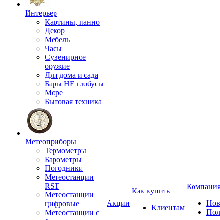
Интерьер
Картины, панно
Декор
Мебель
Часы
Сувенирное
оружие
Для дома и сада
Бары НЕ глобусы
Море
Бытовая техника
Метеоприборы
Термометры
Барометры
Погодники
Метеостанции
RST
Компани
Как купить
Метеостанции
Акции
Нов
цифровые
Клиентам
Пол
Метеостанции с