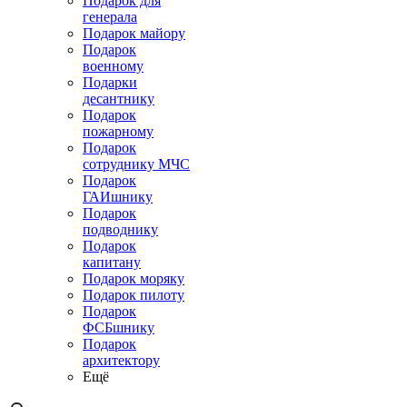
Подарок для
генерала
Подарок майору
Подарок
военному
Подарки
десантнику
Подарок
пожарному
Подарок
сотруднику МЧС
Подарок
ГАИшнику
Подарок
подводнику
Подарок
капитану
Подарок моряку
Подарок пилоту
Подарок
ФСБшнику
Подарок
архитектору
Ещё