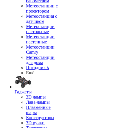
барометром
Метеостанции с
проектором
Метеостанция с
датчиком
Метеостанции
настольные
Метеостанции
настенные
Метеостанции
Camry
Метеостанции
для дома
ПогодникЪ
Ещё
Гаджеты
3D лампы
Лава-лампы
Плазменные
шары
Конструкторы
3D ручки
Телескопы