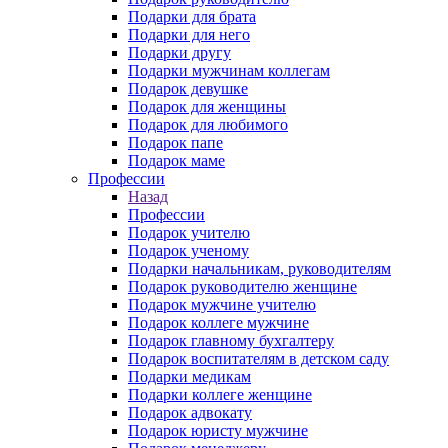
Подарки для брата
Подарки для него
Подарки другу
Подарки мужчинам коллегам
Подарок девушке
Подарок для женщины
Подарок для любимого
Подарок папе
Подарок маме
Профессии
Назад
Профессии
Подарок учителю
Подарок ученому
Подарки начальникам, руководителям
Подарок руководителю женщине
Подарок мужчине учителю
Подарок коллеге мужчине
Подарок главному бухгалтеру
Подарок воспитателям в детском саду
Подарки медикам
Подарки коллеге женщине
Подарок адвокату
Подарок юристу мужчине