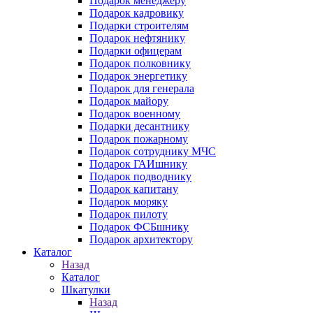
Подарок менеджеру
Подарок кадровику
Подарки строителям
Подарок нефтянику
Подарки офицерам
Подарок полковнику
Подарок энергетику
Подарок для генерала
Подарок майору
Подарок военному
Подарки десантнику
Подарок пожарному
Подарок сотруднику МЧС
Подарок ГАИшнику
Подарок подводнику
Подарок капитану
Подарок моряку
Подарок пилоту
Подарок ФСБшнику
Подарок архитектору
Каталог
Назад
Каталог
Шкатулки
Назад