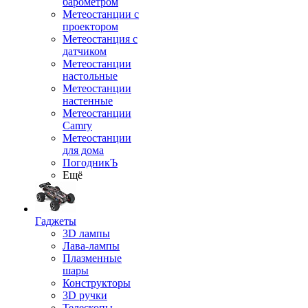
барометром
Метеостанции с
проектором
Метеостанция с
датчиком
Метеостанции
настольные
Метеостанции
настенные
Метеостанции
Camry
Метеостанции
для дома
ПогодникЪ
Ещё
Гаджеты
3D лампы
Лава-лампы
Плазменные
шары
Конструкторы
3D ручки
Телескопы