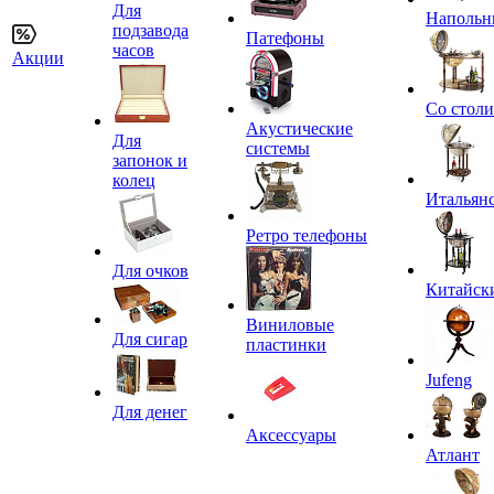
Для
Напольн
подзавода
Патефоны
часов
Акции
Со стол
Акустические
Для
системы
запонок и
колец
Итальян
Ретро телефоны
Для очков
Китайск
Виниловые
Для сигар
пластинки
Jufeng
Для денег
Аксессуары
Атлант