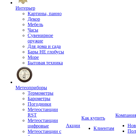
Интерьер
Картины, панно
Декор
Мебель
Часы
Сувенирное
оружие
Для дома и сада
Бары НЕ глобусы
Море
Бытовая техника
Метеоприборы
Термометры
Барометры
Погодники
Метеостанции
RST
Компани
Как купить
Метеостанции
Акции
Нов
цифровые
Клиентам
Пол
Метеостанции с