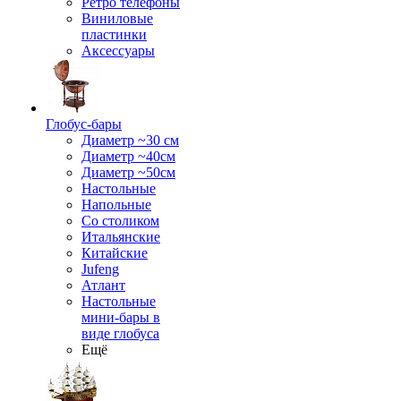
Ретро телефоны
Виниловые
пластинки
Аксессуары
Глобус-бары
Диаметр ~30 см
Диаметр ~40см
Диаметр ~50см
Настольные
Напольные
Со столиком
Итальянские
Китайские
Jufeng
Атлант
Настольные
мини-бары в
виде глобуса
Ещё