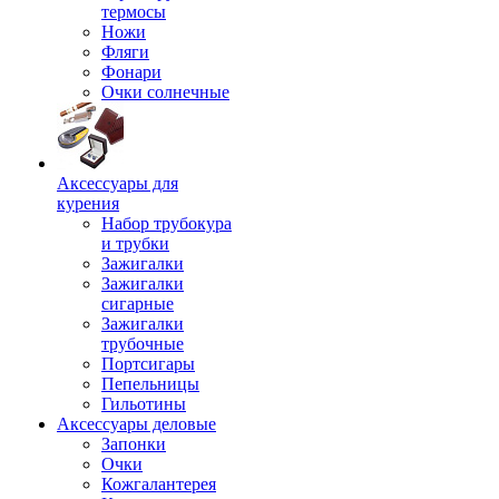
термосы
Ножи
Фляги
Фонари
Очки солнечные
Аксессуары для
курения
Набор трубокура
и трубки
Зажигалки
Зажигалки
сигарные
Зажигалки
трубочные
Портсигары
Пепельницы
Гильотины
Аксессуары деловые
Запонки
Очки
Кожгалантерея