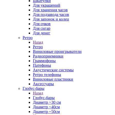
Шкатулки
Для украшений
Для хранения часов
Для подзавода часов
Для запонок и колец
Для очков
Для сигар
Для денег
Ретро
Назад
Ретро
Виниловые проигрыватели
Радиоприемники
Граммофоны
Патефоны
Акустические системы
Ретро телефоны
Виниловые пластинки
Аксессуары
Глобус-бары
Назад
Глобус-бары
Диаметр ~30 см
Диаметр ~40см
Диаметр ~50см