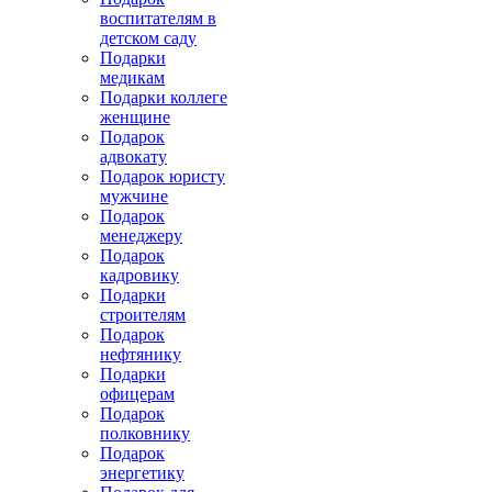
воспитателям в
детском саду
Подарки
медикам
Подарки коллеге
женщине
Подарок
адвокату
Подарок юристу
мужчине
Подарок
менеджеру
Подарок
кадровику
Подарки
строителям
Подарок
нефтянику
Подарки
офицерам
Подарок
полковнику
Подарок
энергетику