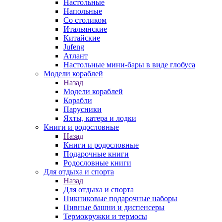
Настольные
Напольные
Со столиком
Итальянские
Китайские
Jufeng
Атлант
Настольные мини-бары в виде глобуса
Модели кораблей
Назад
Модели кораблей
Корабли
Парусники
Яхты, катера и лодки
Книги и родословные
Назад
Книги и родословные
Подарочные книги
Родословные книги
Для отдыха и спорта
Назад
Для отдыха и спорта
Пикниковые подарочные наборы
Пивные башни и диспенсеры
Термокружки и термосы