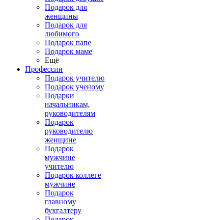
Подарок для
женщины
Подарок для
любимого
Подарок папе
Подарок маме
Ещё
Профессии
Подарок учителю
Подарок ученому
Подарки
начальникам,
руководителям
Подарок
руководителю
женщине
Подарок
мужчине
учителю
Подарок коллеге
мужчине
Подарок
главному
бухгалтеру
Подарок