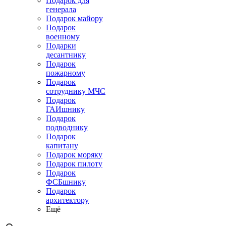
Подарок для
генерала
Подарок майору
Подарок
военному
Подарки
десантнику
Подарок
пожарному
Подарок
сотруднику МЧС
Подарок
ГАИшнику
Подарок
подводнику
Подарок
капитану
Подарок моряку
Подарок пилоту
Подарок
ФСБшнику
Подарок
архитектору
Ещё