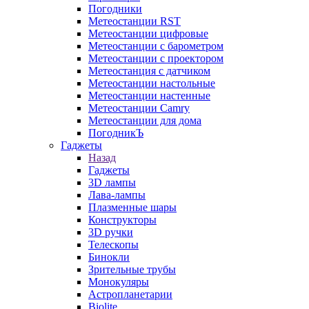
Погодники
Метеостанции RST
Метеостанции цифровые
Метеостанции с барометром
Метеостанции с проектором
Метеостанция с датчиком
Метеостанции настольные
Метеостанции настенные
Метеостанции Camry
Метеостанции для дома
ПогодникЪ
Гаджеты
Назад
Гаджеты
3D лампы
Лава-лампы
Плазменные шары
Конструкторы
3D ручки
Телескопы
Бинокли
Зрительные трубы
Монокуляры
Астропланетарии
Biolite