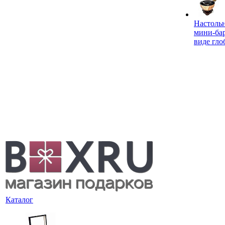
Настоль
мини-ба
виде гло
Каталог