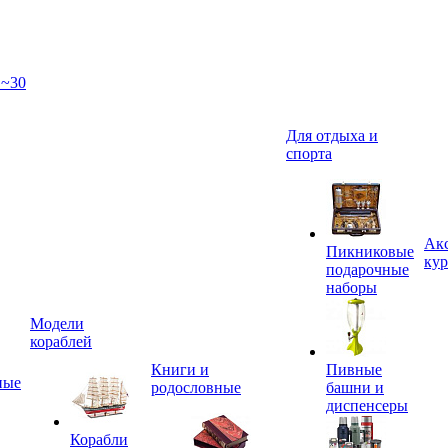
 ~30
Для отдыха и
спорта
Акс
Пикниковые
кур
подарочные
наборы
Модели
кораблей
Книги и
Пивные
ные
родословные
башни и
диспенсеры
Корабли