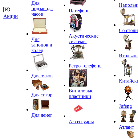
Для
Напольн
подзавода
Патефоны
часов
Акции
Со стол
Акустические
Для
системы
запонок и
колец
Итальян
Ретро телефоны
Для очков
Китайск
Виниловые
Для сигар
пластинки
Jufeng
Для денег
Аксессуары
Атлант