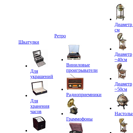
Диаметр
см
Ретро
Шкатулки
Диаметр
~40см
Виниловые
проигрыватели
Для
украшений
Диаметр
~50см
Радиоприемники
Для
хранения
часов
Настоль
Граммофоны