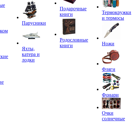
ые
Подарочные
Термокружки
книги
и термосы
Парусники
иком
Родословные
Ножи
книги
Яхты,
катера и
ские
лодки
Фляги
ие
Фонари
Очки
солнечные