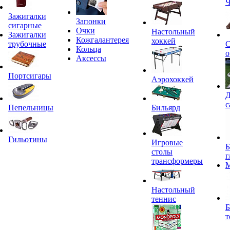
Ч
Зажигалки
Запонки
сигарные
Очки
Настольный
Зажигалки
Кожгалантерея
хоккей
трубочные
С
Кольца
о
Аксессы
Портсигары
Аэрохоккей
Д
с
Пепельницы
Бильярд
Гильотины
Игровые
Б
столы
г
трансформеры
Настольный
теннис
Б
т