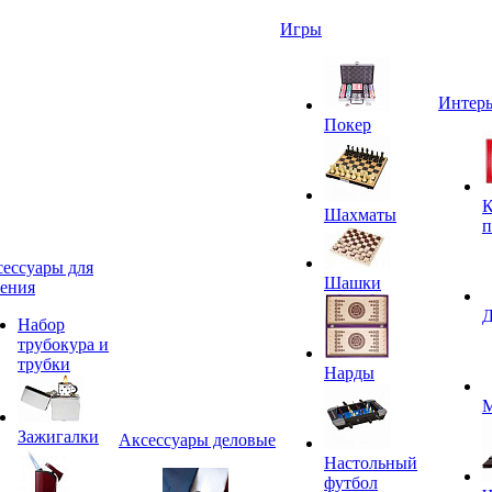
Игры
Интерь
Покер
К
Шахматы
п
ессуары для
Шашки
ения
Д
Набор
трубокура и
трубки
Нарды
М
Зажигалки
Аксессуары деловые
Настольный
футбол