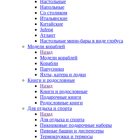
Настольные
Напольные
Со столиком
Итальянские
Китайские
Jufeng
Атлант
Настольные мини-бары в виде глобуса
Модели кораблей
Назад
Модели кораблей
Корабли
Парусники
Яхты, катера и лодки
Книги и родословные
Назад
Книги и родословные
Подарочные книги
Родословные книги
Для отдыха и спорта
Назад
Для отдыха и спорта
Пикниковые подарочные наборы
Пивные башни и диспенсеры
Термокружки и термосы