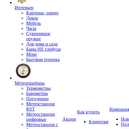
Интерьер
Картины, панно
Декор
Мебель
Часы
Сувенирное
оружие
Для дома и сада
Бары НЕ глобусы
Море
Бытовая техника
Метеоприборы
Термометры
Барометры
Погодники
Метеостанции
RST
Компани
Как купить
Метеостанции
Акции
Нов
цифровые
Клиентам
Пол
Метеостанции с