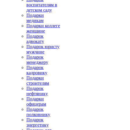
воспитателям в
детском саду
Подарки
медикам
Подарки коллеге
женщине
Подарок
адвокату
Подарок юристу
мужчине
Подарок
менеджеру
Подарок
кадровику
Подарки
строителям
Подарок
нефтянику
Подарки
офицерам
Подарок
полковнику
Подарок
энергетику