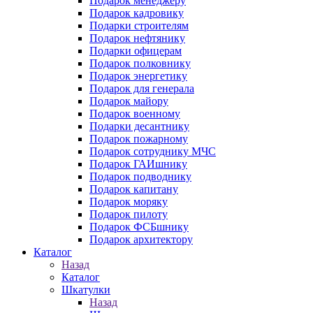
Подарок менеджеру
Подарок кадровику
Подарки строителям
Подарок нефтянику
Подарки офицерам
Подарок полковнику
Подарок энергетику
Подарок для генерала
Подарок майору
Подарок военному
Подарки десантнику
Подарок пожарному
Подарок сотруднику МЧС
Подарок ГАИшнику
Подарок подводнику
Подарок капитану
Подарок моряку
Подарок пилоту
Подарок ФСБшнику
Подарок архитектору
Каталог
Назад
Каталог
Шкатулки
Назад