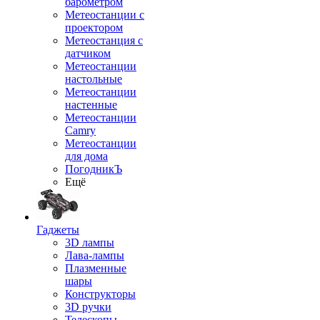
барометром
Метеостанции с
проектором
Метеостанция с
датчиком
Метеостанции
настольные
Метеостанции
настенные
Метеостанции
Camry
Метеостанции
для дома
ПогодникЪ
Ещё
Гаджеты
3D лампы
Лава-лампы
Плазменные
шары
Конструкторы
3D ручки
Телескопы