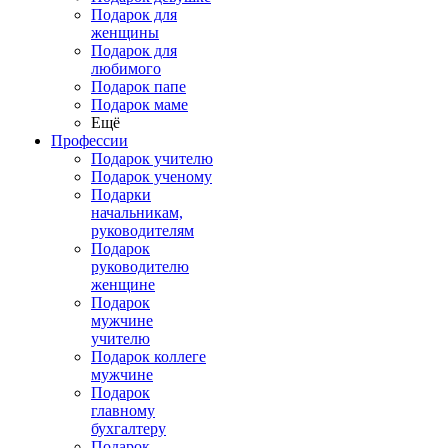
Подарок для
женщины
Подарок для
любимого
Подарок папе
Подарок маме
Ещё
Профессии
Подарок учителю
Подарок ученому
Подарки
начальникам,
руководителям
Подарок
руководителю
женщине
Подарок
мужчине
учителю
Подарок коллеге
мужчине
Подарок
главному
бухгалтеру
Подарок