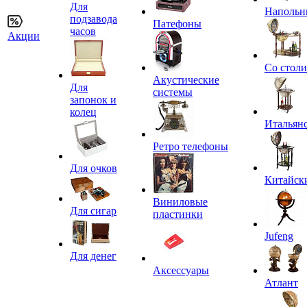
Для
Напольн
подзавода
Патефоны
часов
Акции
Со стол
Акустические
Для
системы
запонок и
колец
Итальян
Ретро телефоны
Для очков
Китайск
Виниловые
Для сигар
пластинки
Jufeng
Для денег
Аксессуары
Атлант