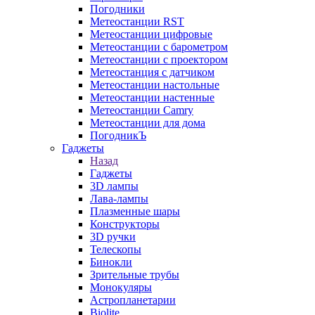
Погодники
Метеостанции RST
Метеостанции цифровые
Метеостанции с барометром
Метеостанции с проектором
Метеостанция с датчиком
Метеостанции настольные
Метеостанции настенные
Метеостанции Camry
Метеостанции для дома
ПогодникЪ
Гаджеты
Назад
Гаджеты
3D лампы
Лава-лампы
Плазменные шары
Конструкторы
3D ручки
Телескопы
Бинокли
Зрительные трубы
Монокуляры
Астропланетарии
Biolite