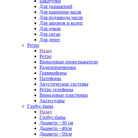
Шкатулки
Для украшений
Для хранения часов
Для подзавода часов
Для запонок и колец
Для очков
Для сигар
Для денег
Ретро
Назад
Ретро
Виниловые проигрыватели
Радиоприемники
Граммофоны
Патефоны
Акустические системы
Ретро телефоны
Виниловые пластинки
Аксессуары
Глобус-бары
Назад
Глобус-бары
Диаметр ~30 см
Диаметр ~40см
Диаметр ~50см