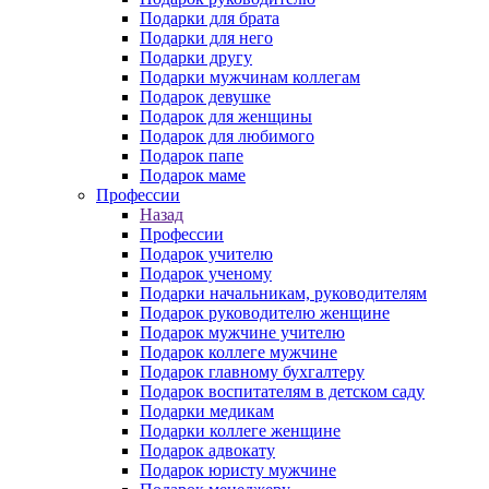
Подарки для брата
Подарки для него
Подарки другу
Подарки мужчинам коллегам
Подарок девушке
Подарок для женщины
Подарок для любимого
Подарок папе
Подарок маме
Профессии
Назад
Профессии
Подарок учителю
Подарок ученому
Подарки начальникам, руководителям
Подарок руководителю женщине
Подарок мужчине учителю
Подарок коллеге мужчине
Подарок главному бухгалтеру
Подарок воспитателям в детском саду
Подарки медикам
Подарки коллеге женщине
Подарок адвокату
Подарок юристу мужчине