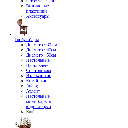
Ретро телефоны
Виниловые
пластинки
Аксессуары
Глобус-бары
Диаметр ~30 см
Диаметр ~40см
Диаметр ~50см
Настольные
Напольные
Со столиком
Итальянские
Китайские
Jufeng
Атлант
Настольные
мини-бары в
виде глобуса
Ещё