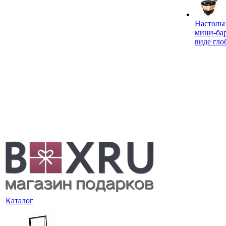
Настоль
мини-ба
виде гло
Каталог