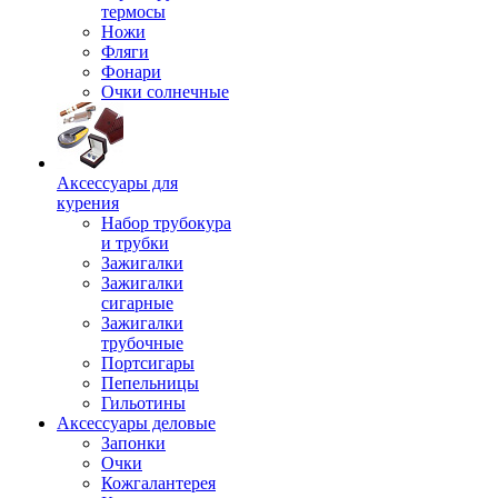
термосы
Ножи
Фляги
Фонари
Очки солнечные
Аксессуары для
курения
Набор трубокура
и трубки
Зажигалки
Зажигалки
сигарные
Зажигалки
трубочные
Портсигары
Пепельницы
Гильотины
Аксессуары деловые
Запонки
Очки
Кожгалантерея