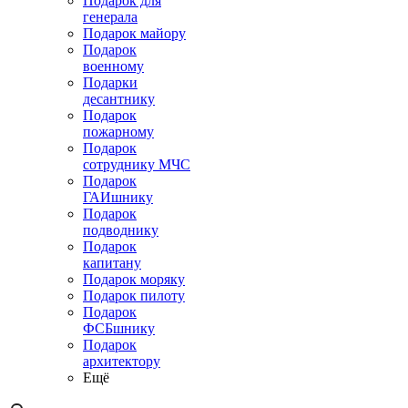
Подарок для
генерала
Подарок майору
Подарок
военному
Подарки
десантнику
Подарок
пожарному
Подарок
сотруднику МЧС
Подарок
ГАИшнику
Подарок
подводнику
Подарок
капитану
Подарок моряку
Подарок пилоту
Подарок
ФСБшнику
Подарок
архитектору
Ещё