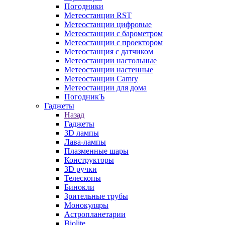
Погодники
Метеостанции RST
Метеостанции цифровые
Метеостанции с барометром
Метеостанции с проектором
Метеостанция с датчиком
Метеостанции настольные
Метеостанции настенные
Метеостанции Camry
Метеостанции для дома
ПогодникЪ
Гаджеты
Назад
Гаджеты
3D лампы
Лава-лампы
Плазменные шары
Конструкторы
3D ручки
Телескопы
Бинокли
Зрительные трубы
Монокуляры
Астропланетарии
Biolite