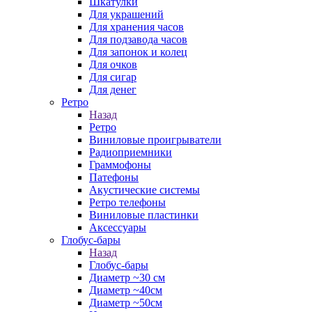
Шкатулки
Для украшений
Для хранения часов
Для подзавода часов
Для запонок и колец
Для очков
Для сигар
Для денег
Ретро
Назад
Ретро
Виниловые проигрыватели
Радиоприемники
Граммофоны
Патефоны
Акустические системы
Ретро телефоны
Виниловые пластинки
Аксессуары
Глобус-бары
Назад
Глобус-бары
Диаметр ~30 см
Диаметр ~40см
Диаметр ~50см