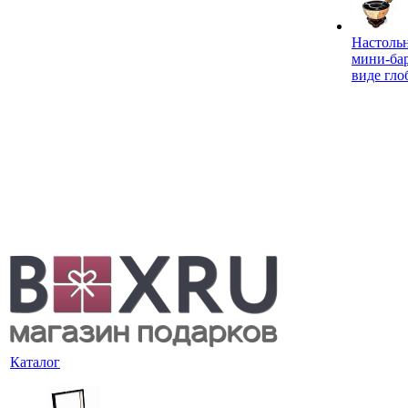
Настоль
мини-ба
виде гло
Каталог