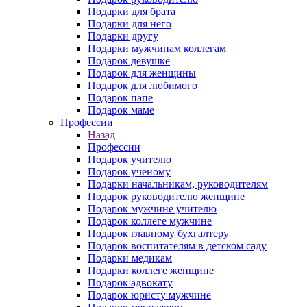
Подарки для брата
Подарки для него
Подарки другу
Подарки мужчинам коллегам
Подарок девушке
Подарок для женщины
Подарок для любимого
Подарок папе
Подарок маме
Профессии
Назад
Профессии
Подарок учителю
Подарок ученому
Подарки начальникам, руководителям
Подарок руководителю женщине
Подарок мужчине учителю
Подарок коллеге мужчине
Подарок главному бухгалтеру
Подарок воспитателям в детском саду
Подарки медикам
Подарки коллеге женщине
Подарок адвокату
Подарок юристу мужчине