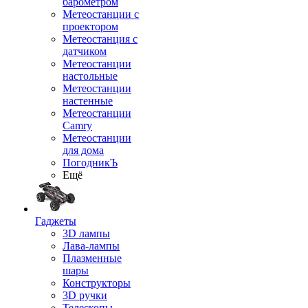
барометром
Метеостанции с
проектором
Метеостанция с
датчиком
Метеостанции
настольные
Метеостанции
настенные
Метеостанции
Camry
Метеостанции
для дома
ПогодникЪ
Ещё
Гаджеты
3D лампы
Лава-лампы
Плазменные
шары
Конструкторы
3D ручки
Телескопы