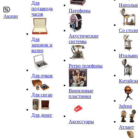
Для
Напольн
подзавода
Патефоны
часов
Акции
Со стол
Акустические
Для
системы
запонок и
колец
Итальян
Ретро телефоны
Для очков
Китайск
Виниловые
Для сигар
пластинки
Jufeng
Для денег
Аксессуары
Атлант