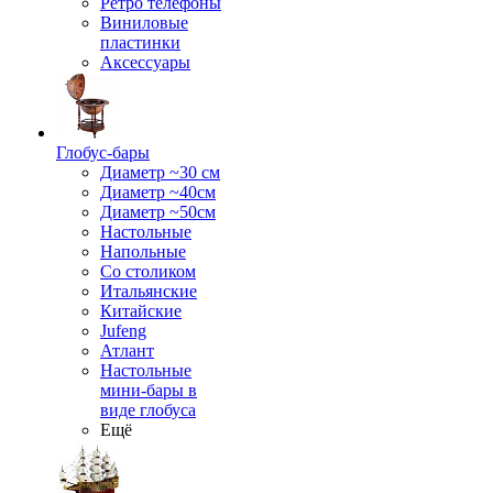
Ретро телефоны
Виниловые
пластинки
Аксессуары
Глобус-бары
Диаметр ~30 см
Диаметр ~40см
Диаметр ~50см
Настольные
Напольные
Со столиком
Итальянские
Китайские
Jufeng
Атлант
Настольные
мини-бары в
виде глобуса
Ещё