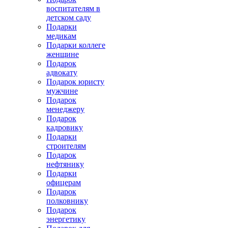
воспитателям в
детском саду
Подарки
медикам
Подарки коллеге
женщине
Подарок
адвокату
Подарок юристу
мужчине
Подарок
менеджеру
Подарок
кадровику
Подарки
строителям
Подарок
нефтянику
Подарки
офицерам
Подарок
полковнику
Подарок
энергетику