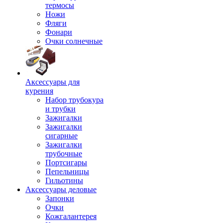
термосы
Ножи
Фляги
Фонари
Очки солнечные
Аксессуары для
курения
Набор трубокура
и трубки
Зажигалки
Зажигалки
сигарные
Зажигалки
трубочные
Портсигары
Пепельницы
Гильотины
Аксессуары деловые
Запонки
Очки
Кожгалантерея