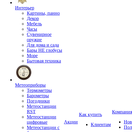
Интерьер
Картины, панно
Декор
Мебель
Часы
Сувенирное
оружие
Для дома и сада
Бары НЕ глобусы
Море
Бытовая техника
Метеоприборы
Термометры
Барометры
Погодники
Метеостанции
RST
Компани
Как купить
Метеостанции
Акции
Нов
цифровые
Клиентам
Пол
Метеостанции с