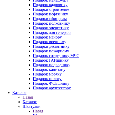
Подарок менеджеру
Подарок кадровику
Подарки строителям
Подарок нефтянику
Подарки офицерам
Подарок полковнику
Подарок энергетику
Подарок для генерала
Подарок майору
Подарок военному
Подарки десантнику
Подарок пожарному
Подарок сотруднику МЧС
Подарок ГАИшнику
Подарок подводнику
Подарок капитану
Подарок моряку
Подарок пилоту
Подарок ФСБшнику
Подарок архитектору
Каталог
Назад
Каталог
Шкатулки
Назад