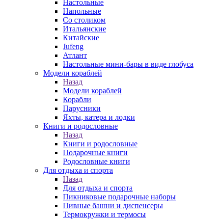
Настольные
Напольные
Со столиком
Итальянские
Китайские
Jufeng
Атлант
Настольные мини-бары в виде глобуса
Модели кораблей
Назад
Модели кораблей
Корабли
Парусники
Яхты, катера и лодки
Книги и родословные
Назад
Книги и родословные
Подарочные книги
Родословные книги
Для отдыха и спорта
Назад
Для отдыха и спорта
Пикниковые подарочные наборы
Пивные башни и диспенсеры
Термокружки и термосы