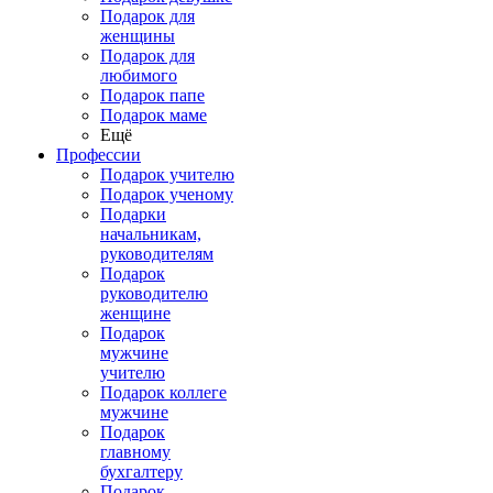
Подарок для
женщины
Подарок для
любимого
Подарок папе
Подарок маме
Ещё
Профессии
Подарок учителю
Подарок ученому
Подарки
начальникам,
руководителям
Подарок
руководителю
женщине
Подарок
мужчине
учителю
Подарок коллеге
мужчине
Подарок
главному
бухгалтеру
Подарок