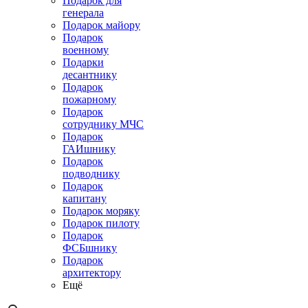
Подарок для
генерала
Подарок майору
Подарок
военному
Подарки
десантнику
Подарок
пожарному
Подарок
сотруднику МЧС
Подарок
ГАИшнику
Подарок
подводнику
Подарок
капитану
Подарок моряку
Подарок пилоту
Подарок
ФСБшнику
Подарок
архитектору
Ещё