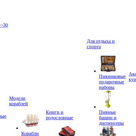
 ~30
Для отдыха и
спорта
Акс
Пикниковые
кур
подарочные
наборы
Модели
кораблей
Книги и
Пивные
ные
родословные
башни и
диспенсеры
Корабли