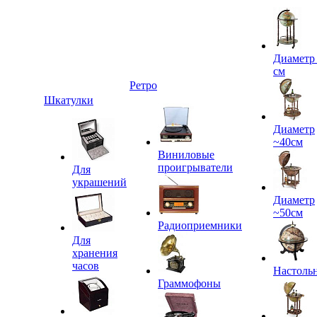
Диаметр
см
Ретро
Шкатулки
Диаметр
~40см
Виниловые
проигрыватели
Для
украшений
Диаметр
~50см
Радиоприемники
Для
хранения
часов
Настоль
Граммофоны