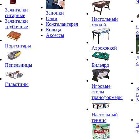
Ч
Зажигалки
Запонки
сигарные
Очки
Настольный
Зажигалки
Кожгалантерея
хоккей
трубочные
С
Кольца
о
Аксессы
Портсигары
Аэрохоккей
Д
с
Пепельницы
Бильярд
Гильотины
Игровые
Б
столы
г
трансформеры
Настольный
теннис
Б
т