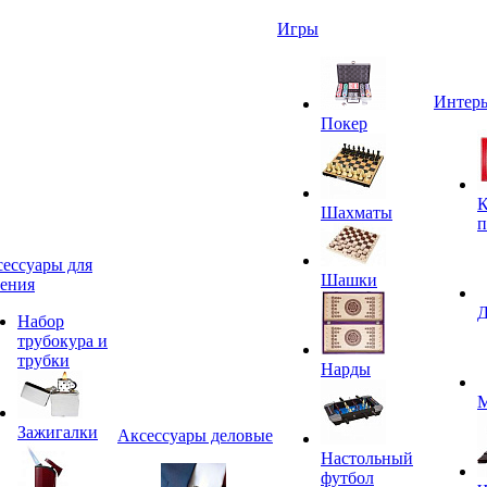
Игры
Интерь
Покер
К
Шахматы
п
ессуары для
Шашки
ения
Д
Набор
трубокура и
трубки
Нарды
М
Зажигалки
Аксессуары деловые
Настольный
футбол