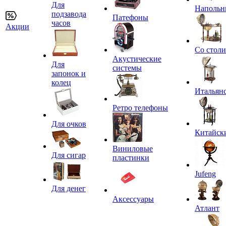
Для
Напольн
подзавода
Патефоны
часов
Акции
Со стол
Акустические
Для
системы
запонок и
колец
Итальян
Ретро телефоны
Для очков
Китайск
Виниловые
Для сигар
пластинки
Jufeng
Для денег
Аксессуары
Атлант