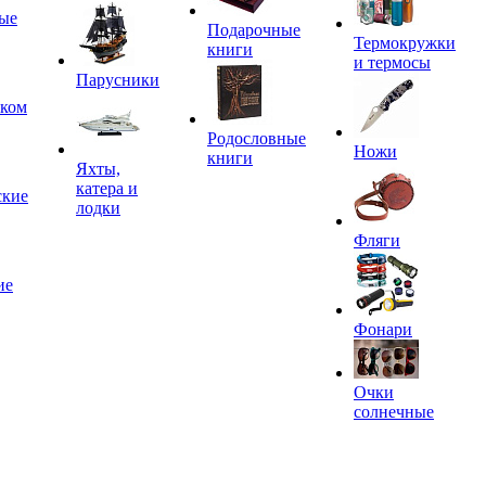
ые
Подарочные
Термокружки
книги
и термосы
Парусники
иком
Родословные
Ножи
книги
Яхты,
катера и
ские
лодки
Фляги
ие
Фонари
Очки
солнечные