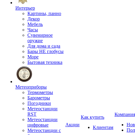
Интерьер
Картины, панно
Декор
Мебель
Часы
Сувенирное
оружие
Для дома и сада
Бары НЕ глобусы
Море
Бытовая техника
Метеоприборы
Термометры
Барометры
Погодники
Метеостанции
RST
Компани
Как купить
Метеостанции
Акции
Нов
цифровые
Клиентам
Пол
Метеостанции с