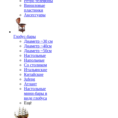
Ретро телефоны
Виниловые
пластинки
Аксессуары
Глобус-бары
Диаметр ~30 см
Диаметр ~40см
Диаметр ~50см
Настольные
Напольные
Со столиком
Итальянские
Китайские
Jufeng
Атлант
Настольные
мини-бары в
виде глобуса
Ещё