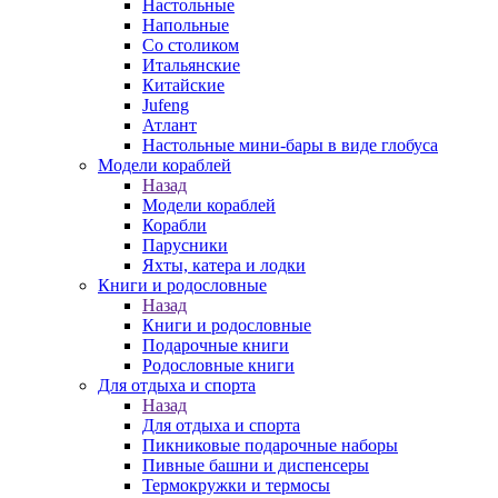
Настольные
Напольные
Со столиком
Итальянские
Китайские
Jufeng
Атлант
Настольные мини-бары в виде глобуса
Модели кораблей
Назад
Модели кораблей
Корабли
Парусники
Яхты, катера и лодки
Книги и родословные
Назад
Книги и родословные
Подарочные книги
Родословные книги
Для отдыха и спорта
Назад
Для отдыха и спорта
Пикниковые подарочные наборы
Пивные башни и диспенсеры
Термокружки и термосы