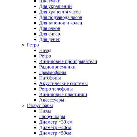
Шкатулки
Для украшений
Для хранения часов
Для подзавода часов
Для запонок и колец
Для очков
Для сигар
Для денег
Ретро
Назад
Ретро
Виниловые проигрыватели
Радиоприемники
Граммофоны
Патефоны
Акустические системы
Ретро телефоны
Виниловые пластинки
Аксессуары
Глобус-бары
Назад
Глобус-бары
Диаметр ~30 см
Диаметр ~40см
Диаметр ~50см