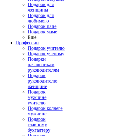
Подарок для
женщины
Подарок для
любимого
Подарок папе
Подарок маме
Ещё
Профессии
Подарок учителю
Подарок ученому
Подарки
начальникам,
руководителям
Подарок
руководителю
женщине
Подарок
мужчине
учителю
Подарок коллеге
мужчине
Подарок
главному
бухгалтеру
Подарок