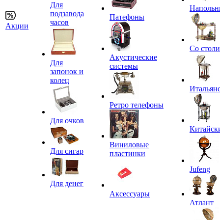
Для
Напольн
подзавода
Патефоны
часов
Акции
Со стол
Акустические
Для
системы
запонок и
колец
Итальян
Ретро телефоны
Для очков
Китайск
Виниловые
Для сигар
пластинки
Jufeng
Для денег
Аксессуары
Атлант