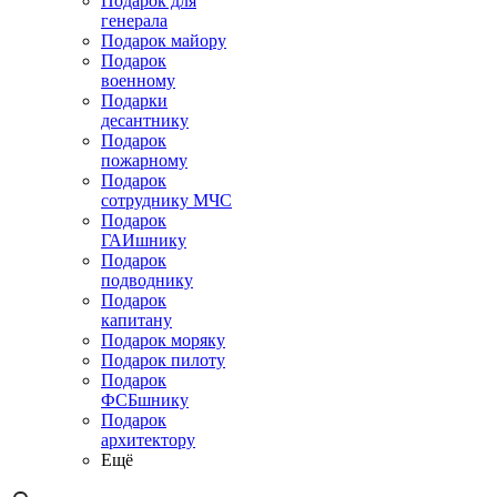
Подарок для
генерала
Подарок майору
Подарок
военному
Подарки
десантнику
Подарок
пожарному
Подарок
сотруднику МЧС
Подарок
ГАИшнику
Подарок
подводнику
Подарок
капитану
Подарок моряку
Подарок пилоту
Подарок
ФСБшнику
Подарок
архитектору
Ещё