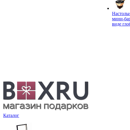
Настоль
мини-ба
виде гло
Каталог