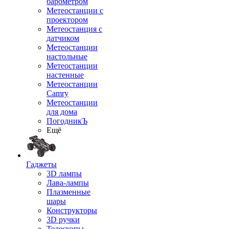
барометром
Метеостанции с
проектором
Метеостанция с
датчиком
Метеостанции
настольные
Метеостанции
настенные
Метеостанции
Camry
Метеостанции
для дома
ПогодникЪ
Ещё
Гаджеты
3D лампы
Лава-лампы
Плазменные
шары
Конструкторы
3D ручки
Телескопы