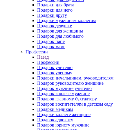
Подарки для брата
Подарки для него
Подарки другу
Подарки мужчинам коллегам
Подарок девушке
Подарок для женщины
Подарок для любимого
Подарок папе
Подарок маме
Профессии
Назад
Профессии
Подарок учителю
Подарок ученому
Подарки начальникам, руководителям
Подарок руководителю женщине
Подарок мужчине учителю
Подарок коллеге мужчине
Подарок главному бухгалтеру
Подарок воспитателям в детском саду
Подарки медикам
Подарки коллеге женщине
Подарок адвокату
Подарок юристу мужчине