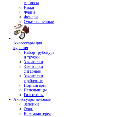
термосы
Ножи
Фляги
Фонари
Очки солнечные
Аксессуары для
курения
Набор трубокура
и трубки
Зажигалки
Зажигалки
сигарные
Зажигалки
трубочные
Портсигары
Пепельницы
Гильотины
Аксессуары деловые
Запонки
Очки
Кожгалантерея