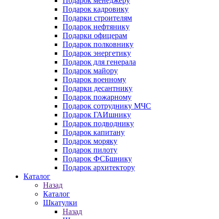
Подарок менеджеру
Подарок кадровику
Подарки строителям
Подарок нефтянику
Подарки офицерам
Подарок полковнику
Подарок энергетику
Подарок для генерала
Подарок майору
Подарок военному
Подарки десантнику
Подарок пожарному
Подарок сотруднику МЧС
Подарок ГАИшнику
Подарок подводнику
Подарок капитану
Подарок моряку
Подарок пилоту
Подарок ФСБшнику
Подарок архитектору
Каталог
Назад
Каталог
Шкатулки
Назад