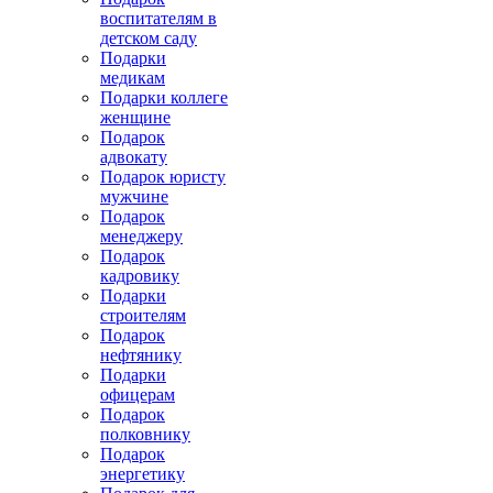
воспитателям в
детском саду
Подарки
медикам
Подарки коллеге
женщине
Подарок
адвокату
Подарок юристу
мужчине
Подарок
менеджеру
Подарок
кадровику
Подарки
строителям
Подарок
нефтянику
Подарки
офицерам
Подарок
полковнику
Подарок
энергетику