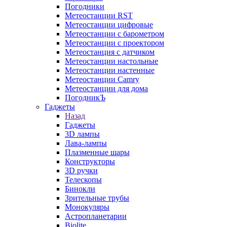
Погодники
Метеостанции RST
Метеостанции цифровые
Метеостанции с барометром
Метеостанции с проектором
Метеостанция с датчиком
Метеостанции настольные
Метеостанции настенные
Метеостанции Camry
Метеостанции для дома
ПогодникЪ
Гаджеты
Назад
Гаджеты
3D лампы
Лава-лампы
Плазменные шары
Конструкторы
3D ручки
Телескопы
Бинокли
Зрительные трубы
Монокуляры
Астропланетарии
Biolite