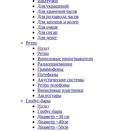
Шкатулки
Для украшений
Для хранения часов
Для подзавода часов
Для запонок и колец
Для очков
Для сигар
Для денег
Ретро
Назад
Ретро
Виниловые проигрыватели
Радиоприемники
Граммофоны
Патефоны
Акустические системы
Ретро телефоны
Виниловые пластинки
Аксессуары
Глобус-бары
Назад
Глобус-бары
Диаметр ~30 см
Диаметр ~40см
Диаметр ~50см