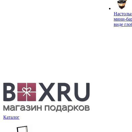
Настоль
мини-ба
виде гло
Каталог