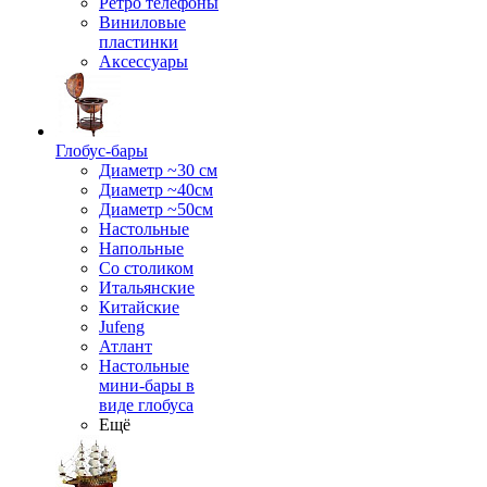
Ретро телефоны
Виниловые
пластинки
Аксессуары
Глобус-бары
Диаметр ~30 см
Диаметр ~40см
Диаметр ~50см
Настольные
Напольные
Со столиком
Итальянские
Китайские
Jufeng
Атлант
Настольные
мини-бары в
виде глобуса
Ещё