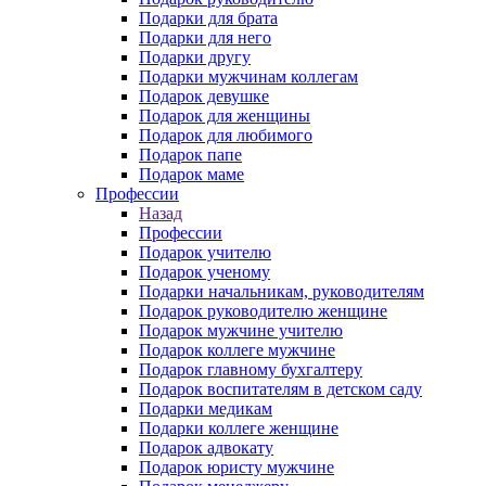
Подарки для брата
Подарки для него
Подарки другу
Подарки мужчинам коллегам
Подарок девушке
Подарок для женщины
Подарок для любимого
Подарок папе
Подарок маме
Профессии
Назад
Профессии
Подарок учителю
Подарок ученому
Подарки начальникам, руководителям
Подарок руководителю женщине
Подарок мужчине учителю
Подарок коллеге мужчине
Подарок главному бухгалтеру
Подарок воспитателям в детском саду
Подарки медикам
Подарки коллеге женщине
Подарок адвокату
Подарок юристу мужчине