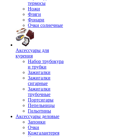
термосы
Ножи
Фляги
Фонари
Очки солнечные
Аксессуары для
курения
Набор трубокура
и трубки
Зажигалки
Зажигалки
сигарные
Зажигалки
трубочные
Портсигары
Пепельницы
Гильотины
Аксессуары деловые
Запонки
Очки
Кожгалантерея