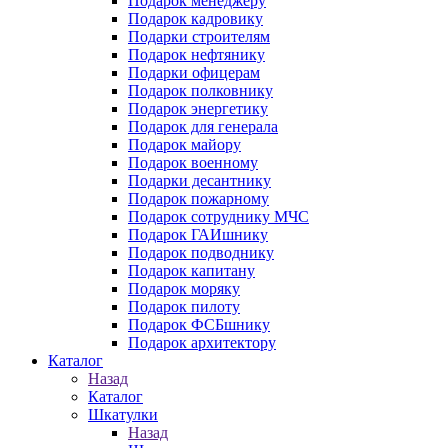
Подарок менеджеру
Подарок кадровику
Подарки строителям
Подарок нефтянику
Подарки офицерам
Подарок полковнику
Подарок энергетику
Подарок для генерала
Подарок майору
Подарок военному
Подарки десантнику
Подарок пожарному
Подарок сотруднику МЧС
Подарок ГАИшнику
Подарок подводнику
Подарок капитану
Подарок моряку
Подарок пилоту
Подарок ФСБшнику
Подарок архитектору
Каталог
Назад
Каталог
Шкатулки
Назад