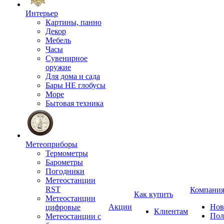
Интерьер
Картины, панно
Декор
Мебель
Часы
Сувенирное
оружие
Для дома и сада
Бары НЕ глобусы
Море
Бытовая техника
Метеоприборы
Термометры
Барометры
Погодники
Метеостанции
RST
Компани
Как купить
Метеостанции
Акции
Нов
цифровые
Клиентам
Пол
Метеостанции с