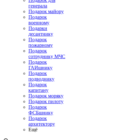
Подарок для
генерала
Подарок майору
Подарок
военному
Подарки
десантнику
Подарок
пожарному
Подарок
сотруднику МЧС
Подарок
ГАИшнику
Подарок
подводнику
Подарок
капитану
Подарок моряку
Подарок пилоту
Подарок
ФСБшнику
Подарок
архитектору
Ещё