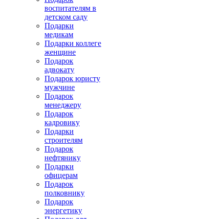
воспитателям в
детском саду
Подарки
медикам
Подарки коллеге
женщине
Подарок
адвокату
Подарок юристу
мужчине
Подарок
менеджеру
Подарок
кадровику
Подарки
строителям
Подарок
нефтянику
Подарки
офицерам
Подарок
полковнику
Подарок
энергетику