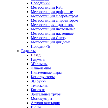
Погодники
Метеостанции RST
Метеостанции цифровые
Метеостанции с барометром
Метеостанции с проектором
Метеостанция с датчиком
Метеостанции настольные
Метеостанции настенные
Метеостанции Camry
Метеостанции для дома
ПогодникЪ
Гаджеты
Назад
Гаджеты
3D лампы
Лава-лампы
Плазменные шары
Конструкторы
3D ручки
Телескопы
Бинокли
Зрительные трубы
Монокуляры
Астропланетарии
Biolite