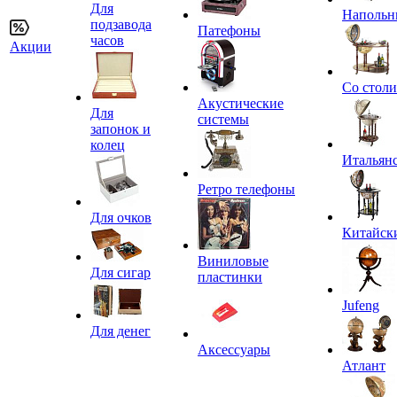
Для
Напольн
подзавода
Патефоны
часов
Акции
Со стол
Акустические
Для
системы
запонок и
колец
Итальян
Ретро телефоны
Для очков
Китайск
Виниловые
Для сигар
пластинки
Jufeng
Для денег
Аксессуары
Атлант