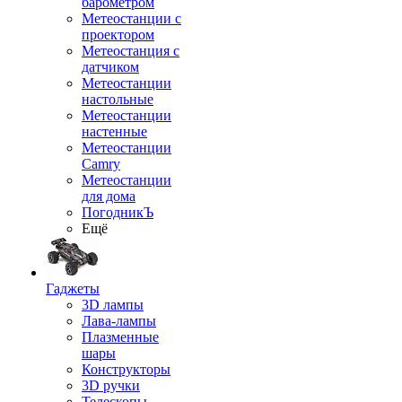
барометром
Метеостанции с
проектором
Метеостанция с
датчиком
Метеостанции
настольные
Метеостанции
настенные
Метеостанции
Camry
Метеостанции
для дома
ПогодникЪ
Ещё
Гаджеты
3D лампы
Лава-лампы
Плазменные
шары
Конструкторы
3D ручки
Телескопы