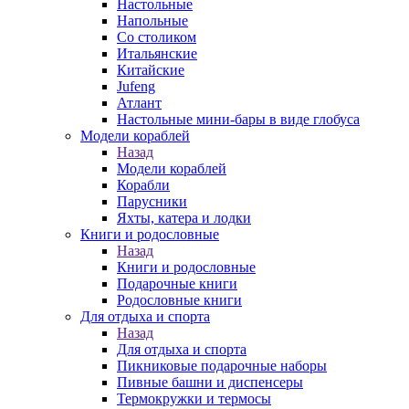
Настольные
Напольные
Со столиком
Итальянские
Китайские
Jufeng
Атлант
Настольные мини-бары в виде глобуса
Модели кораблей
Назад
Модели кораблей
Корабли
Парусники
Яхты, катера и лодки
Книги и родословные
Назад
Книги и родословные
Подарочные книги
Родословные книги
Для отдыха и спорта
Назад
Для отдыха и спорта
Пикниковые подарочные наборы
Пивные башни и диспенсеры
Термокружки и термосы