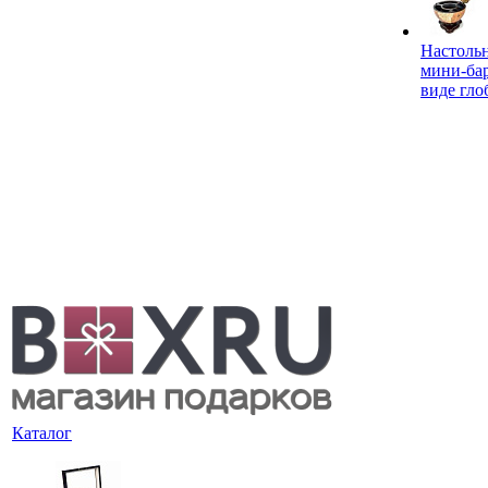
Настоль
мини-ба
виде гло
Каталог