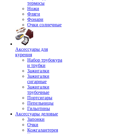
термосы
Ножи
Фляги
Фонари
Очки солнечные
Аксессуары для
курения
Набор трубокура
и трубки
Зажигалки
Зажигалки
сигарные
Зажигалки
трубочные
Портсигары
Пепельницы
Гильотины
Аксессуары деловые
Запонки
Очки
Кожгалантерея