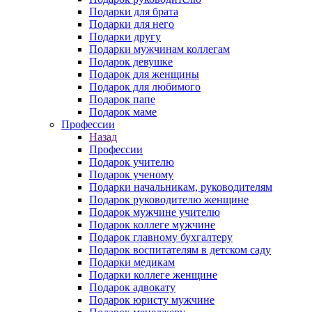
Подарки для брата
Подарки для него
Подарки другу
Подарки мужчинам коллегам
Подарок девушке
Подарок для женщины
Подарок для любимого
Подарок папе
Подарок маме
Профессии
Назад
Профессии
Подарок учителю
Подарок ученому
Подарки начальникам, руководителям
Подарок руководителю женщине
Подарок мужчине учителю
Подарок коллеге мужчине
Подарок главному бухгалтеру
Подарок воспитателям в детском саду
Подарки медикам
Подарки коллеге женщине
Подарок адвокату
Подарок юристу мужчине