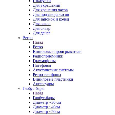
Шкатулки
Для украшений
Для хранения часов
Для подзавода часов
Для запонок и колец
Для очков
Для сигар
Для денег
Ретро
Назад
Ретро
Виниловые проигрыватели
Радиоприемники
Граммофоны
Патефоны
Акустические системы
Ретро телефоны
Виниловые пластинки
Аксессуары
Глобус-бары
Назад
Глобус-бары
Диаметр ~30 см
Диаметр ~40см
Диаметр ~50см