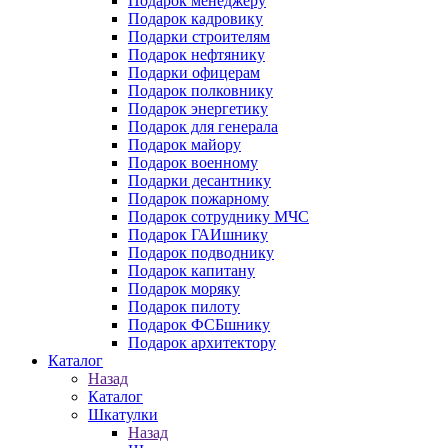
Подарок менеджеру
Подарок кадровику
Подарки строителям
Подарок нефтянику
Подарки офицерам
Подарок полковнику
Подарок энергетику
Подарок для генерала
Подарок майору
Подарок военному
Подарки десантнику
Подарок пожарному
Подарок сотруднику МЧС
Подарок ГАИшнику
Подарок подводнику
Подарок капитану
Подарок моряку
Подарок пилоту
Подарок ФСБшнику
Подарок архитектору
Каталог
Назад
Каталог
Шкатулки
Назад