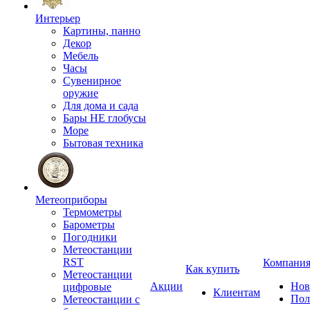
Интерьер
Картины, панно
Декор
Мебель
Часы
Сувенирное
оружие
Для дома и сада
Бары НЕ глобусы
Море
Бытовая техника
Метеоприборы
Термометры
Барометры
Погодники
Метеостанции
RST
Компани
Как купить
Метеостанции
Акции
Нов
цифровые
Клиентам
Пол
Метеостанции с