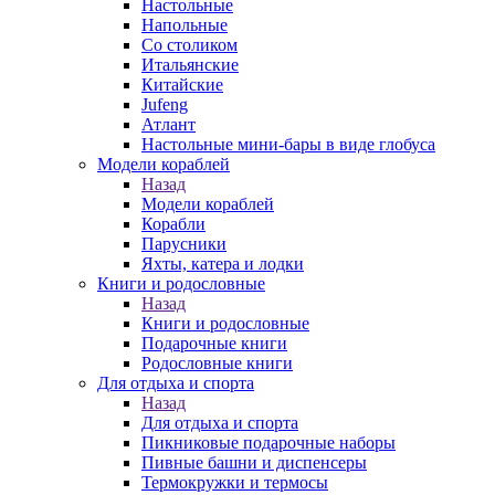
Настольные
Напольные
Со столиком
Итальянские
Китайские
Jufeng
Атлант
Настольные мини-бары в виде глобуса
Модели кораблей
Назад
Модели кораблей
Корабли
Парусники
Яхты, катера и лодки
Книги и родословные
Назад
Книги и родословные
Подарочные книги
Родословные книги
Для отдыха и спорта
Назад
Для отдыха и спорта
Пикниковые подарочные наборы
Пивные башни и диспенсеры
Термокружки и термосы