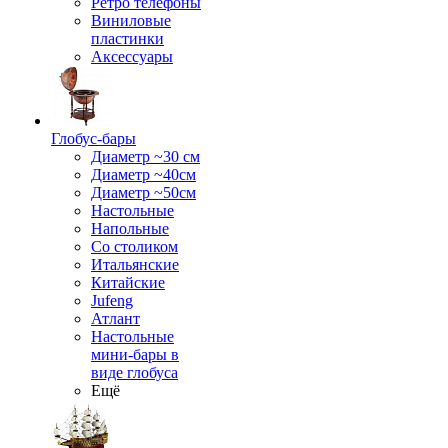
Ретро телефоны
Виниловые
пластинки
Аксессуары
Глобус-бары
Диаметр ~30 см
Диаметр ~40см
Диаметр ~50см
Настольные
Напольные
Со столиком
Итальянские
Китайские
Jufeng
Атлант
Настольные
мини-бары в
виде глобуса
Ещё