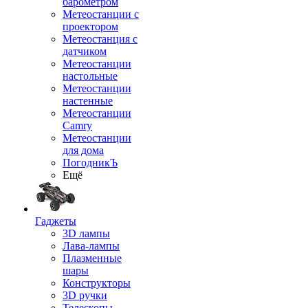
барометром
Метеостанции с
проектором
Метеостанция с
датчиком
Метеостанции
настольные
Метеостанции
настенные
Метеостанции
Camry
Метеостанции
для дома
ПогодникЪ
Ещё
Гаджеты
3D лампы
Лава-лампы
Плазменные
шары
Конструкторы
3D ручки
Телескопы