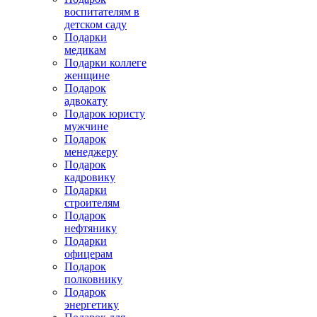
воспитателям в
детском саду
Подарки
медикам
Подарки коллеге
женщине
Подарок
адвокату
Подарок юристу
мужчине
Подарок
менеджеру
Подарок
кадровику
Подарки
строителям
Подарок
нефтянику
Подарки
офицерам
Подарок
полковнику
Подарок
энергетику