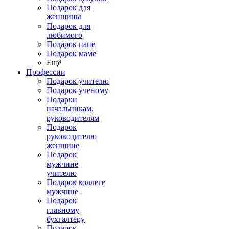
Подарок для
женщины
Подарок для
любимого
Подарок папе
Подарок маме
Ещё
Профессии
Подарок учителю
Подарок ученому
Подарки
начальникам,
руководителям
Подарок
руководителю
женщине
Подарок
мужчине
учителю
Подарок коллеге
мужчине
Подарок
главному
бухгалтеру
Подарок