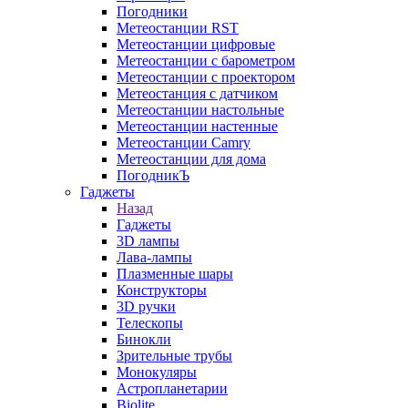
Погодники
Метеостанции RST
Метеостанции цифровые
Метеостанции с барометром
Метеостанции с проектором
Метеостанция с датчиком
Метеостанции настольные
Метеостанции настенные
Метеостанции Camry
Метеостанции для дома
ПогодникЪ
Гаджеты
Назад
Гаджеты
3D лампы
Лава-лампы
Плазменные шары
Конструкторы
3D ручки
Телескопы
Бинокли
Зрительные трубы
Монокуляры
Астропланетарии
Biolite