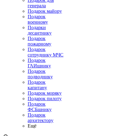
Подарок для
генерала
Подарок майору
Подарок
военному
Подарки
десантнику
Подарок
пожарному
Подарок
сотруднику МЧС
Подарок
ГАИшнику
Подарок
подводнику
Подарок
капитану
Подарок моряку
Подарок пилоту
Подарок
ФСБшнику
Подарок
архитектору
Ещё