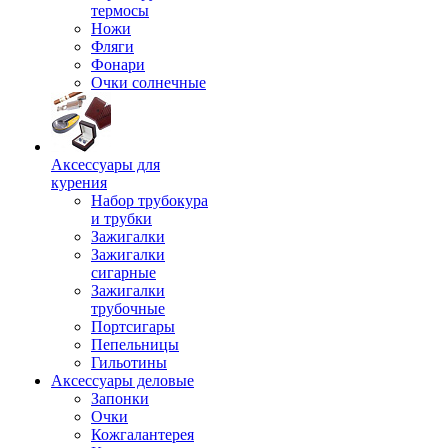
термосы
Ножи
Фляги
Фонари
Очки солнечные
Аксессуары для
курения
Набор трубокура
и трубки
Зажигалки
Зажигалки
сигарные
Зажигалки
трубочные
Портсигары
Пепельницы
Гильотины
Аксессуары деловые
Запонки
Очки
Кожгалантерея