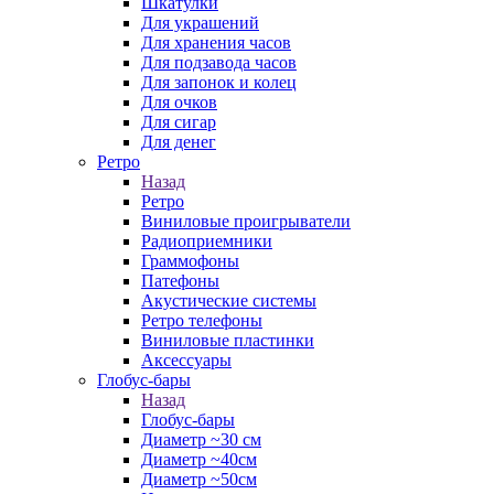
Шкатулки
Для украшений
Для хранения часов
Для подзавода часов
Для запонок и колец
Для очков
Для сигар
Для денег
Ретро
Назад
Ретро
Виниловые проигрыватели
Радиоприемники
Граммофоны
Патефоны
Акустические системы
Ретро телефоны
Виниловые пластинки
Аксессуары
Глобус-бары
Назад
Глобус-бары
Диаметр ~30 см
Диаметр ~40см
Диаметр ~50см