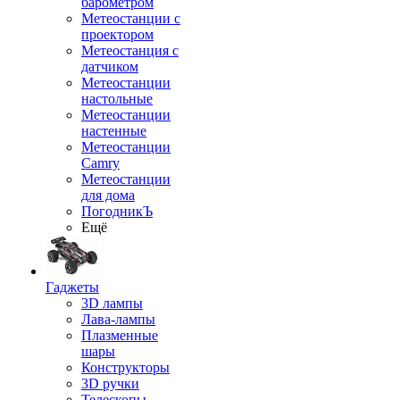
барометром
Метеостанции с
проектором
Метеостанция с
датчиком
Метеостанции
настольные
Метеостанции
настенные
Метеостанции
Camry
Метеостанции
для дома
ПогодникЪ
Ещё
Гаджеты
3D лампы
Лава-лампы
Плазменные
шары
Конструкторы
3D ручки
Телескопы