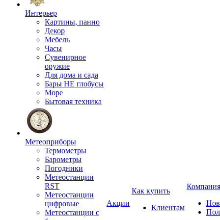
Интерьер
Картины, панно
Декор
Мебель
Часы
Сувенирное
оружие
Для дома и сада
Бары НЕ глобусы
Море
Бытовая техника
Метеоприборы
Термометры
Барометры
Погодники
Метеостанции
RST
Компани
Как купить
Метеостанции
Акции
Нов
цифровые
Клиентам
Пол
Метеостанции с