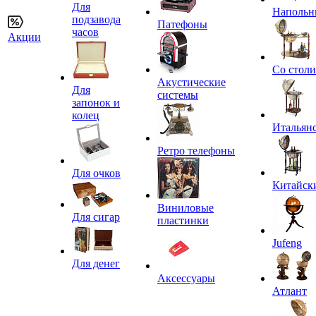
Для
Напольн
подзавода
Патефоны
часов
Акции
Со стол
Акустические
Для
системы
запонок и
колец
Итальян
Ретро телефоны
Для очков
Китайск
Виниловые
Для сигар
пластинки
Jufeng
Для денег
Аксессуары
Атлант