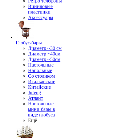
Ретро телефоны
Виниловые
пластинки
Аксессуары
Глобус-бары
Диаметр ~30 см
Диаметр ~40см
Диаметр ~50см
Настольные
Напольные
Со столиком
Итальянские
Китайские
Jufeng
Атлант
Настольные
мини-бары в
виде глобуса
Ещё