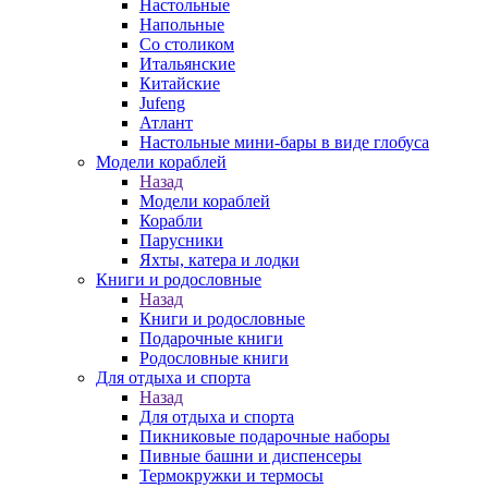
Настольные
Напольные
Со столиком
Итальянские
Китайские
Jufeng
Атлант
Настольные мини-бары в виде глобуса
Модели кораблей
Назад
Модели кораблей
Корабли
Парусники
Яхты, катера и лодки
Книги и родословные
Назад
Книги и родословные
Подарочные книги
Родословные книги
Для отдыха и спорта
Назад
Для отдыха и спорта
Пикниковые подарочные наборы
Пивные башни и диспенсеры
Термокружки и термосы