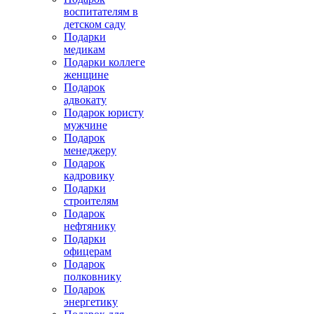
воспитателям в
детском саду
Подарки
медикам
Подарки коллеге
женщине
Подарок
адвокату
Подарок юристу
мужчине
Подарок
менеджеру
Подарок
кадровику
Подарки
строителям
Подарок
нефтянику
Подарки
офицерам
Подарок
полковнику
Подарок
энергетику