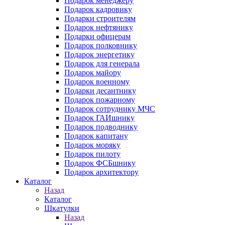
Подарок менеджеру
Подарок кадровику
Подарки строителям
Подарок нефтянику
Подарки офицерам
Подарок полковнику
Подарок энергетику
Подарок для генерала
Подарок майору
Подарок военному
Подарки десантнику
Подарок пожарному
Подарок сотруднику МЧС
Подарок ГАИшнику
Подарок подводнику
Подарок капитану
Подарок моряку
Подарок пилоту
Подарок ФСБшнику
Подарок архитектору
Каталог
Назад
Каталог
Шкатулки
Назад