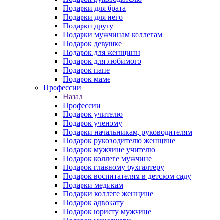
Подарки для брата
Подарки для него
Подарки другу
Подарки мужчинам коллегам
Подарок девушке
Подарок для женщины
Подарок для любимого
Подарок папе
Подарок маме
Профессии
Назад
Профессии
Подарок учителю
Подарок ученому
Подарки начальникам, руководителям
Подарок руководителю женщине
Подарок мужчине учителю
Подарок коллеге мужчине
Подарок главному бухгалтеру
Подарок воспитателям в детском саду
Подарки медикам
Подарки коллеге женщине
Подарок адвокату
Подарок юристу мужчине