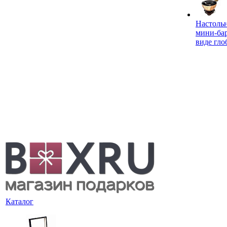
Настоль
мини-ба
виде гло
Каталог