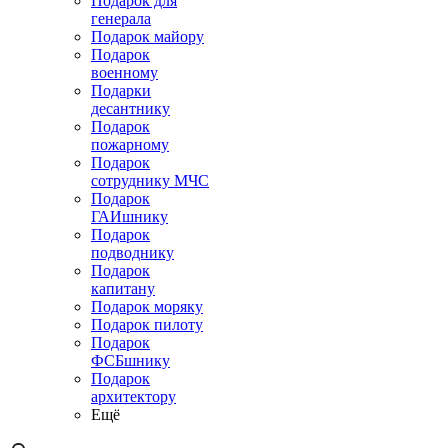
Подарок для
генерала
Подарок майору
Подарок
военному
Подарки
десантнику
Подарок
пожарному
Подарок
сотруднику МЧС
Подарок
ГАИшнику
Подарок
подводнику
Подарок
капитану
Подарок моряку
Подарок пилоту
Подарок
ФСБшнику
Подарок
архитектору
Ещё