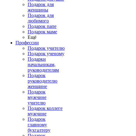
Подарок для
женщины
Подарок для
любимого
Подарок папе
Подарок маме
Ещё
Профессии
Подарок учителю
Подарок ученому
Подарки
начальникам,
руководителям
Подарок
руководителю
женщине
Подарок
мужчине
учителю
Подарок коллеге
мужчине
Подарок
главному
бухгалтеру
Подарок