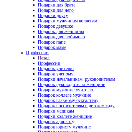
Подарки для брата
Подарки для него
Подарки другу
Подарки мужчинам коллегам
Подарок девушке
Подарок для женщины
Подарок для любимого
Подарок папе
Подарок маме
Профессии
Назад
Профессии
Подарок учителю
Подарок ученому
Подарки начальникам, руководителям
Подарок руководителю женщине
Подарок мужчине учителю
Подарок коллеге мужчине
Подарок главному бухгалтеру
Подарок воспитателям в детском саду
Подарки медикам
Подарки коллеге женщине
Подарок адвокату
Подарок юристу мужчине