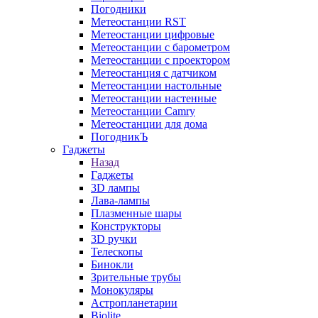
Погодники
Метеостанции RST
Метеостанции цифровые
Метеостанции с барометром
Метеостанции с проектором
Метеостанция с датчиком
Метеостанции настольные
Метеостанции настенные
Метеостанции Camry
Метеостанции для дома
ПогодникЪ
Гаджеты
Назад
Гаджеты
3D лампы
Лава-лампы
Плазменные шары
Конструкторы
3D ручки
Телескопы
Бинокли
Зрительные трубы
Монокуляры
Астропланетарии
Biolite