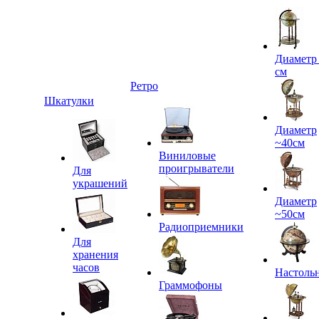
Диаметр
см
Ретро
Шкатулки
Диаметр
~40см
Виниловые
проигрыватели
Для
украшений
Диаметр
~50см
Радиоприемники
Для
хранения
часов
Настоль
Граммофоны