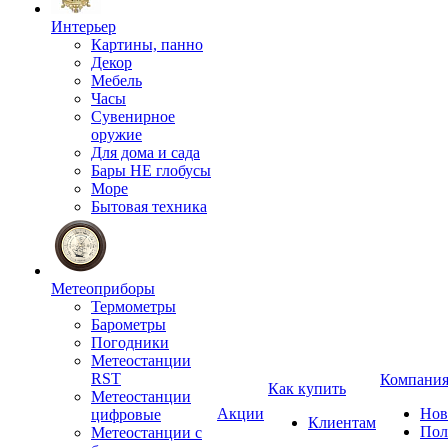
Интерьер
Картины, панно
Декор
Мебель
Часы
Сувенирное
оружие
Для дома и сада
Бары НЕ глобусы
Море
Бытовая техника
Метеоприборы
Термометры
Барометры
Погодники
Метеостанции
RST
Компани
Как купить
Метеостанции
Акции
Нов
цифровые
Клиентам
Пол
Метеостанции с