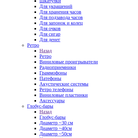
Шкатулки
Для украшений
Для хранения часов
Для подзавода часов
Для запонок и колец
Для очков
Для сигар
Для денег
Ретро
Назад
Ретро
Виниловые проигрыватели
Радиоприемники
Граммофоны
Патефоны
Акустические системы
Ретро телефоны
Виниловые пластинки
Аксессуары
Глобус-бары
Назад
Глобус-бары
Диаметр ~30 см
Диаметр ~40см
Диаметр ~50см