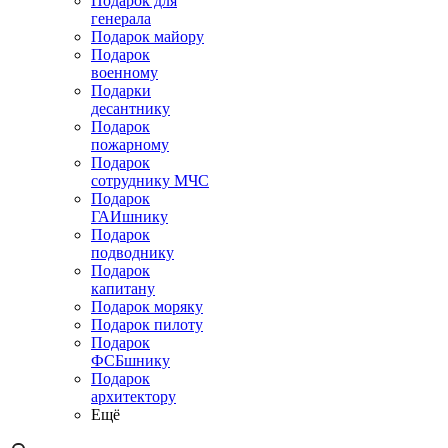
Подарок для
генерала
Подарок майору
Подарок
военному
Подарки
десантнику
Подарок
пожарному
Подарок
сотруднику МЧС
Подарок
ГАИшнику
Подарок
подводнику
Подарок
капитану
Подарок моряку
Подарок пилоту
Подарок
ФСБшнику
Подарок
архитектору
Ещё