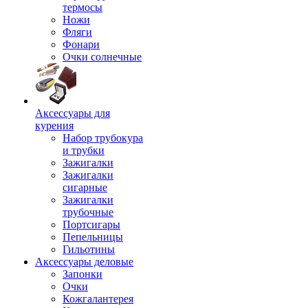
термосы
Ножи
Фляги
Фонари
Очки солнечные
Аксессуары для
курения
Набор трубокура
и трубки
Зажигалки
Зажигалки
сигарные
Зажигалки
трубочные
Портсигары
Пепельницы
Гильотины
Аксессуары деловые
Запонки
Очки
Кожгалантерея