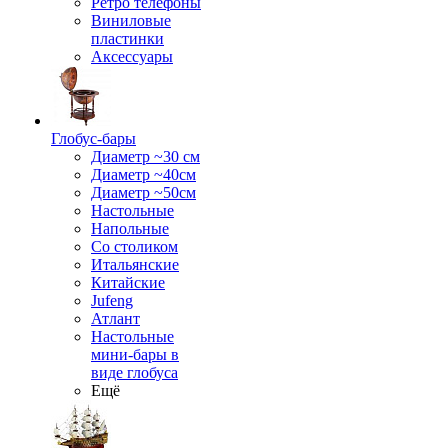
Ретро телефоны
Виниловые
пластинки
Аксессуары
Глобус-бары
Диаметр ~30 см
Диаметр ~40см
Диаметр ~50см
Настольные
Напольные
Со столиком
Итальянские
Китайские
Jufeng
Атлант
Настольные
мини-бары в
виде глобуса
Ещё