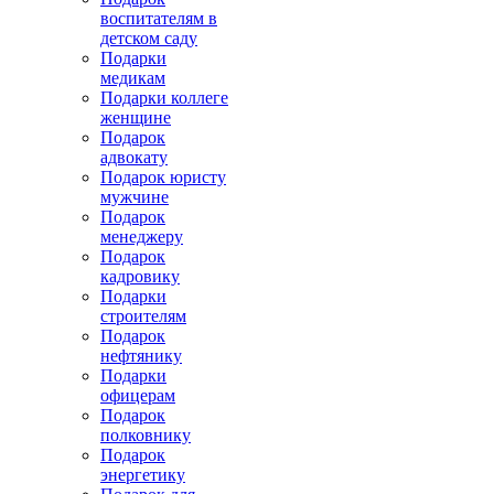
воспитателям в
детском саду
Подарки
медикам
Подарки коллеге
женщине
Подарок
адвокату
Подарок юристу
мужчине
Подарок
менеджеру
Подарок
кадровику
Подарки
строителям
Подарок
нефтянику
Подарки
офицерам
Подарок
полковнику
Подарок
энергетику