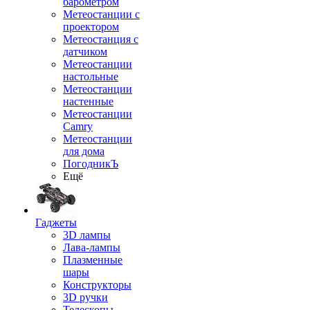
барометром
Метеостанции с
проектором
Метеостанция с
датчиком
Метеостанции
настольные
Метеостанции
настенные
Метеостанции
Camry
Метеостанции
для дома
ПогодникЪ
Ещё
Гаджеты
3D лампы
Лава-лампы
Плазменные
шары
Конструкторы
3D ручки
Телескопы