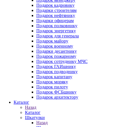
Подарок менеджеру
Подарок кадровику
Подарки строителям
Подарок нефтянику
Подарки офицерам
Подарок полковнику
Подарок энергетику
Подарок для генерала
Подарок майору
Подарок военному
Подарки десантнику
Подарок пожарному
Подарок сотруднику МЧС
Подарок ГАИшнику
Подарок подводнику
Подарок капитану
Подарок моряку
Подарок пилоту
Подарок ФСБшнику
Подарок архитектору
Каталог
Назад
Каталог
Шкатулки
Назад