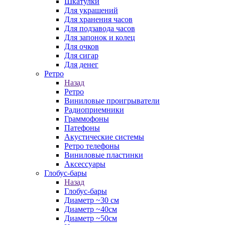
Шкатулки
Для украшений
Для хранения часов
Для подзавода часов
Для запонок и колец
Для очков
Для сигар
Для денег
Ретро
Назад
Ретро
Виниловые проигрыватели
Радиоприемники
Граммофоны
Патефоны
Акустические системы
Ретро телефоны
Виниловые пластинки
Аксессуары
Глобус-бары
Назад
Глобус-бары
Диаметр ~30 см
Диаметр ~40см
Диаметр ~50см