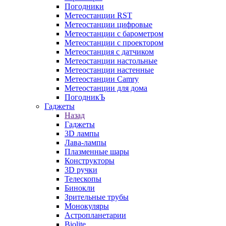
Погодники
Метеостанции RST
Метеостанции цифровые
Метеостанции с барометром
Метеостанции с проектором
Метеостанция с датчиком
Метеостанции настольные
Метеостанции настенные
Метеостанции Camry
Метеостанции для дома
ПогодникЪ
Гаджеты
Назад
Гаджеты
3D лампы
Лава-лампы
Плазменные шары
Конструкторы
3D ручки
Телескопы
Бинокли
Зрительные трубы
Монокуляры
Астропланетарии
Biolite