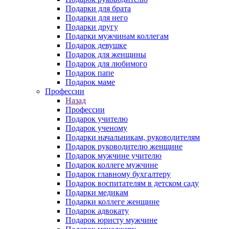
Подарки для брата
Подарки для него
Подарки другу
Подарки мужчинам коллегам
Подарок девушке
Подарок для женщины
Подарок для любимого
Подарок папе
Подарок маме
Профессии
Назад
Профессии
Подарок учителю
Подарок ученому
Подарки начальникам, руководителям
Подарок руководителю женщине
Подарок мужчине учителю
Подарок коллеге мужчине
Подарок главному бухгалтеру
Подарок воспитателям в детском саду
Подарки медикам
Подарки коллеге женщине
Подарок адвокату
Подарок юристу мужчине