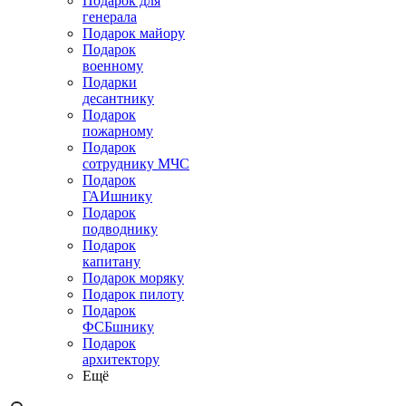
Подарок для
генерала
Подарок майору
Подарок
военному
Подарки
десантнику
Подарок
пожарному
Подарок
сотруднику МЧС
Подарок
ГАИшнику
Подарок
подводнику
Подарок
капитану
Подарок моряку
Подарок пилоту
Подарок
ФСБшнику
Подарок
архитектору
Ещё