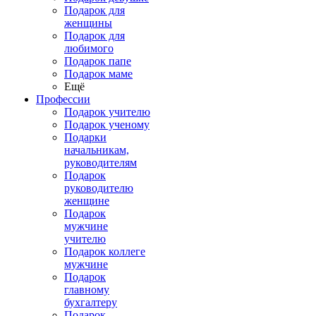
Подарок для
женщины
Подарок для
любимого
Подарок папе
Подарок маме
Ещё
Профессии
Подарок учителю
Подарок ученому
Подарки
начальникам,
руководителям
Подарок
руководителю
женщине
Подарок
мужчине
учителю
Подарок коллеге
мужчине
Подарок
главному
бухгалтеру
Подарок