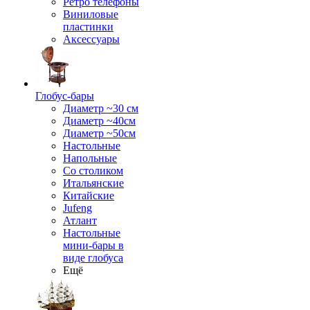
Ретро телефоны
Виниловые
пластинки
Аксессуары
Глобус-бары
Диаметр ~30 см
Диаметр ~40см
Диаметр ~50см
Настольные
Напольные
Со столиком
Итальянские
Китайские
Jufeng
Атлант
Настольные
мини-бары в
виде глобуса
Ещё