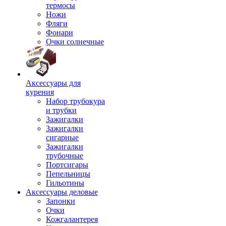
термосы
Ножи
Фляги
Фонари
Очки солнечные
Аксессуары для
курения
Набор трубокура
и трубки
Зажигалки
Зажигалки
сигарные
Зажигалки
трубочные
Портсигары
Пепельницы
Гильотины
Аксессуары деловые
Запонки
Очки
Кожгалантерея