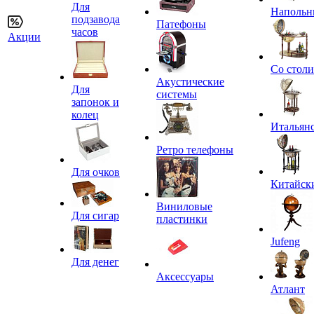
Для
Напольн
подзавода
Патефоны
часов
Акции
Со стол
Акустические
Для
системы
запонок и
колец
Итальян
Ретро телефоны
Для очков
Китайск
Виниловые
Для сигар
пластинки
Jufeng
Для денег
Аксессуары
Атлант