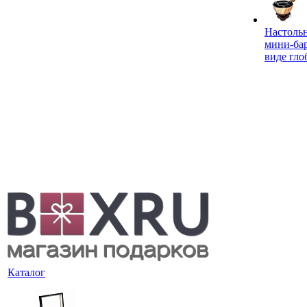
Настоль
мини-ба
виде гло
Каталог