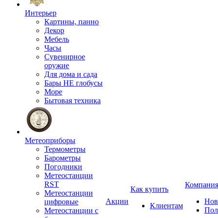
Интерьер
Картины, панно
Декор
Мебель
Часы
Сувенирное
оружие
Для дома и сада
Бары НЕ глобусы
Море
Бытовая техника
Метеоприборы
Термометры
Барометры
Погодники
Метеостанции
RST
Компани
Как купить
Метеостанции
Акции
Нов
цифровые
Клиентам
Пол
Метеостанции с