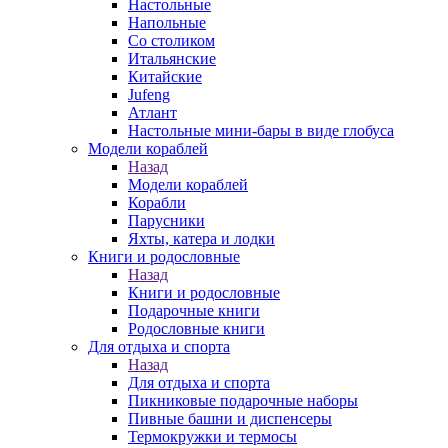
Настольные
Напольные
Со столиком
Итальянские
Китайские
Jufeng
Атлант
Настольные мини-бары в виде глобуса
Модели кораблей
Назад
Модели кораблей
Корабли
Парусники
Яхты, катера и лодки
Книги и родословные
Назад
Книги и родословные
Подарочные книги
Родословные книги
Для отдыха и спорта
Назад
Для отдыха и спорта
Пикниковые подарочные наборы
Пивные башни и диспенсеры
Термокружки и термосы