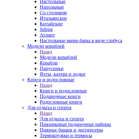
Настольные
Напольные
Со столиком
Итальянские
Китайские
Jufeng
Атлант
Настольные мини-бары в виде глобуса
Модели кораблей
Назад
Модели кораблей
Корабли
Парусники
Яхты, катера и лодки
Книги и родословные
Назад
Книги и родословные
Подарочные книги
Родословные книги
Для отдыха и спорта
Назад
Для отдыха и спорта
Пикниковые подарочные наборы
Пивные башни и диспенсеры
Термокружки и термосы