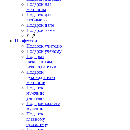
Подарок для
женщины
Подарок для
любимого
Подарок папе
Подарок маме
Ещё
Профессии
Подарок учителю
Подарок ученому
Подарки
начальникам,
руководителям
Подарок
руководителю
женщине
Подарок
мужчине
учителю
Подарок коллеге
мужчине
Подарок
главному
бухгалтеру
Подарок