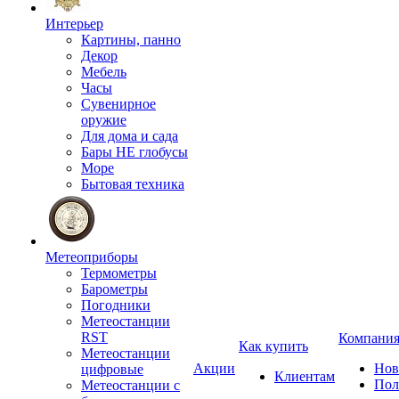
Интерьер
Картины, панно
Декор
Мебель
Часы
Сувенирное
оружие
Для дома и сада
Бары НЕ глобусы
Море
Бытовая техника
Метеоприборы
Термометры
Барометры
Погодники
Метеостанции
RST
Компани
Как купить
Метеостанции
Акции
Нов
цифровые
Клиентам
Пол
Метеостанции с