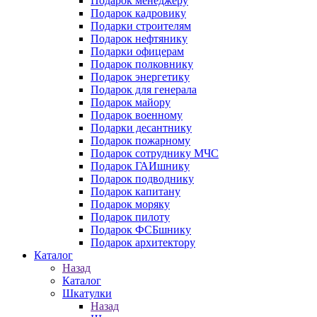
Подарок менеджеру
Подарок кадровику
Подарки строителям
Подарок нефтянику
Подарки офицерам
Подарок полковнику
Подарок энергетику
Подарок для генерала
Подарок майору
Подарок военному
Подарки десантнику
Подарок пожарному
Подарок сотруднику МЧС
Подарок ГАИшнику
Подарок подводнику
Подарок капитану
Подарок моряку
Подарок пилоту
Подарок ФСБшнику
Подарок архитектору
Каталог
Назад
Каталог
Шкатулки
Назад