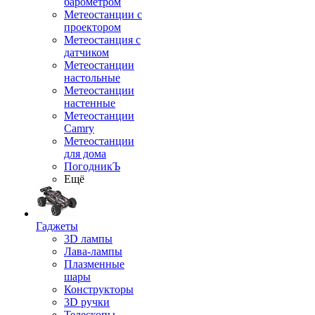
барометром
Метеостанции с
проектором
Метеостанция с
датчиком
Метеостанции
настольные
Метеостанции
настенные
Метеостанции
Camry
Метеостанции
для дома
ПогодникЪ
Ещё
Гаджеты
3D лампы
Лава-лампы
Плазменные
шары
Конструкторы
3D ручки
Телескопы