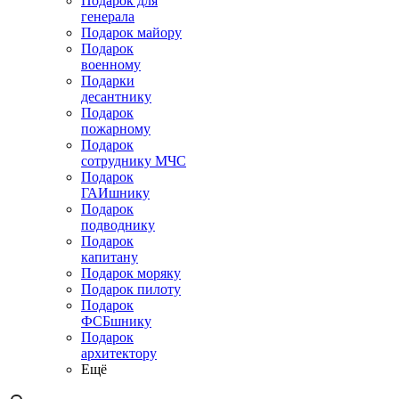
Подарок для
генерала
Подарок майору
Подарок
военному
Подарки
десантнику
Подарок
пожарному
Подарок
сотруднику МЧС
Подарок
ГАИшнику
Подарок
подводнику
Подарок
капитану
Подарок моряку
Подарок пилоту
Подарок
ФСБшнику
Подарок
архитектору
Ещё