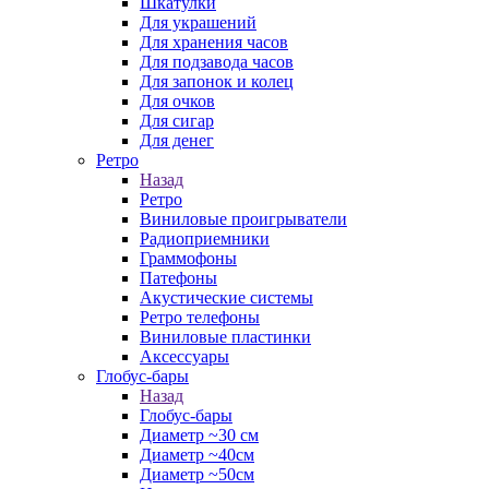
Шкатулки
Для украшений
Для хранения часов
Для подзавода часов
Для запонок и колец
Для очков
Для сигар
Для денег
Ретро
Назад
Ретро
Виниловые проигрыватели
Радиоприемники
Граммофоны
Патефоны
Акустические системы
Ретро телефоны
Виниловые пластинки
Аксессуары
Глобус-бары
Назад
Глобус-бары
Диаметр ~30 см
Диаметр ~40см
Диаметр ~50см