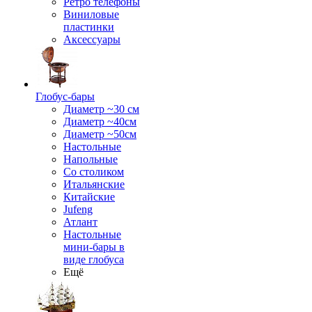
Ретро телефоны
Виниловые
пластинки
Аксессуары
Глобус-бары
Диаметр ~30 см
Диаметр ~40см
Диаметр ~50см
Настольные
Напольные
Со столиком
Итальянские
Китайские
Jufeng
Атлант
Настольные
мини-бары в
виде глобуса
Ещё