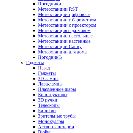
Погодники
Метеостанции RST
Метеостанции цифровые
Метеостанции с барометром
Метеостанции с проектором
Метеостанция с датчиком
Метеостанции настольные
Метеостанции настенные
Метеостанции Camry
Метеостанции для дома
ПогодникЪ
Гаджеты
Назад
Гаджеты
3D лампы
Лава-лампы
Плазменные шары
Конструкторы
3D ручки
Телескопы
Бинокли
Зрительные трубы
Монокуляры
Астропланетарии
Biolite