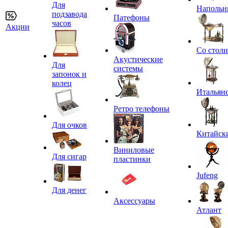
Для
Напольн
подзавода
Патефоны
часов
Акции
Со стол
Акустические
Для
системы
запонок и
колец
Итальян
Ретро телефоны
Для очков
Китайск
Виниловые
Для сигар
пластинки
Jufeng
Для денег
Аксессуары
Атлант