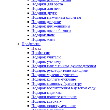
Подарки для брата
Подарки для него
Подарки другу
Подарки мужчинам коллегам
Подарок девушке
Подарок для женщины
Подарок для любимого
Подарок папе
Подарок маме
Профессии
Назад
Профессии
Подарок учителю
Подарок ученому
Подарки начальникам, руководителям
Подарок руководителю женщине
Подарок мужчине учителю
Подарок коллеге мужчине
Подарок главному бухгалтеру
Подарок воспитателям в детском саду
Подарки медикам
Подарки коллеге женщине
Подарок адвокату
Подарок юристу мужчине