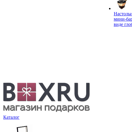
Настоль
мини-ба
виде гло
Каталог