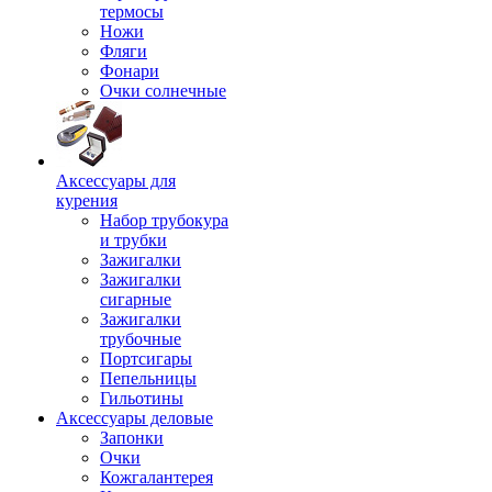
термосы
Ножи
Фляги
Фонари
Очки солнечные
Аксессуары для
курения
Набор трубокура
и трубки
Зажигалки
Зажигалки
сигарные
Зажигалки
трубочные
Портсигары
Пепельницы
Гильотины
Аксессуары деловые
Запонки
Очки
Кожгалантерея