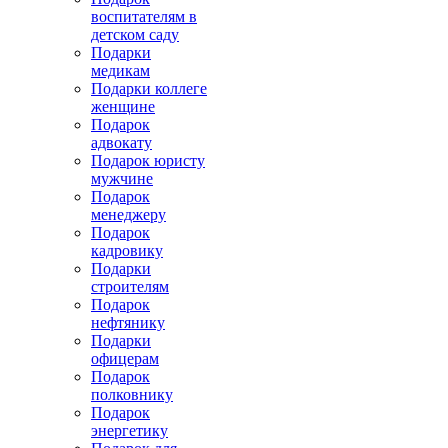
воспитателям в
детском саду
Подарки
медикам
Подарки коллеге
женщине
Подарок
адвокату
Подарок юристу
мужчине
Подарок
менеджеру
Подарок
кадровику
Подарки
строителям
Подарок
нефтянику
Подарки
офицерам
Подарок
полковнику
Подарок
энергетику