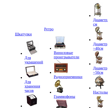
Диаметр
см
Ретро
Шкатулки
Диаметр
~40см
Виниловые
проигрыватели
Для
украшений
Диаметр
~50см
Радиоприемники
Для
хранения
часов
Настоль
Граммофоны