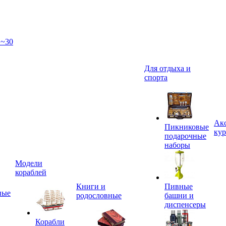
 ~30
Для отдыха и
спорта
Акс
Пикниковые
кур
подарочные
наборы
Модели
кораблей
Книги и
Пивные
ные
родословные
башни и
диспенсеры
Корабли