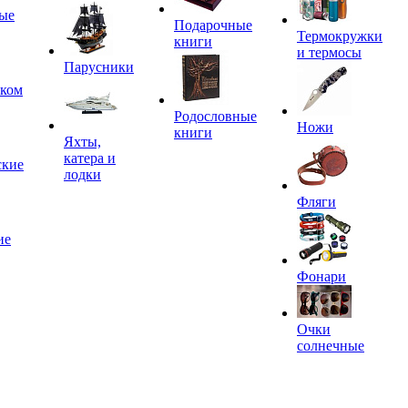
ые
Подарочные
Термокружки
книги
и термосы
Парусники
иком
Родословные
Ножи
книги
Яхты,
катера и
ские
лодки
Фляги
ие
Фонари
Очки
солнечные