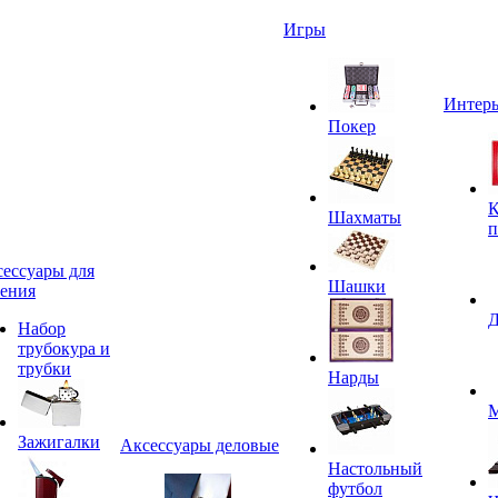
Игры
Интерь
Покер
К
Шахматы
п
ессуары для
Шашки
ения
Д
Набор
трубокура и
трубки
Нарды
М
Зажигалки
Аксессуары деловые
Настольный
футбол