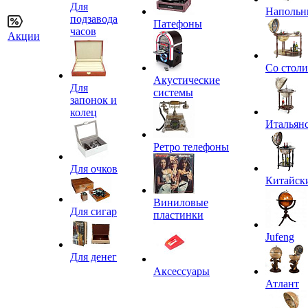
Для
Напольн
подзавода
Патефоны
часов
Акции
Со стол
Акустические
Для
системы
запонок и
колец
Итальян
Ретро телефоны
Для очков
Китайск
Виниловые
Для сигар
пластинки
Jufeng
Для денег
Аксессуары
Атлант