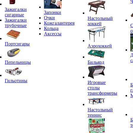
Ч
Зажигалки
Запонки
сигарные
Очки
Настольный
Зажигалки
Кожгалантерея
хоккей
трубочные
С
Кольца
о
Аксессы
Портсигары
Аэрохоккей
Д
с
Пепельницы
Бильярд
Гильотины
Игровые
Б
столы
г
трансформеры
Настольный
теннис
Б
т