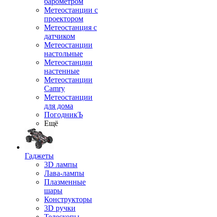
барометром
Метеостанции с
проектором
Метеостанция с
датчиком
Метеостанции
настольные
Метеостанции
настенные
Метеостанции
Camry
Метеостанции
для дома
ПогодникЪ
Ещё
Гаджеты
3D лампы
Лава-лампы
Плазменные
шары
Конструкторы
3D ручки
Телескопы