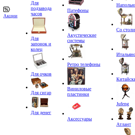
Для
Напольн
подзавода
Патефоны
часов
Акции
Со стол
Акустические
Для
системы
запонок и
колец
Итальян
Ретро телефоны
Для очков
Китайск
Виниловые
Для сигар
пластинки
Jufeng
Для денег
Аксессуары
Атлант