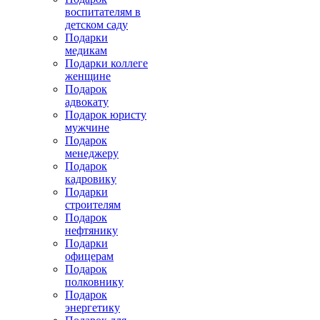
воспитателям в
детском саду
Подарки
медикам
Подарки коллеге
женщине
Подарок
адвокату
Подарок юристу
мужчине
Подарок
менеджеру
Подарок
кадровику
Подарки
строителям
Подарок
нефтянику
Подарки
офицерам
Подарок
полковнику
Подарок
энергетику