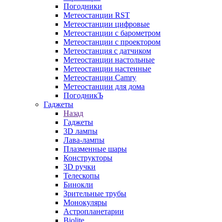
Погодники
Метеостанции RST
Метеостанции цифровые
Метеостанции с барометром
Метеостанции с проектором
Метеостанция с датчиком
Метеостанции настольные
Метеостанции настенные
Метеостанции Camry
Метеостанции для дома
ПогодникЪ
Гаджеты
Назад
Гаджеты
3D лампы
Лава-лампы
Плазменные шары
Конструкторы
3D ручки
Телескопы
Бинокли
Зрительные трубы
Монокуляры
Астропланетарии
Biolite