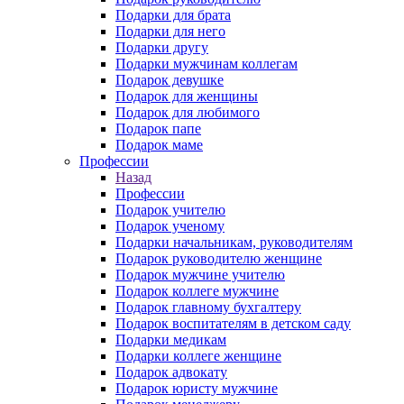
Подарки для брата
Подарки для него
Подарки другу
Подарки мужчинам коллегам
Подарок девушке
Подарок для женщины
Подарок для любимого
Подарок папе
Подарок маме
Профессии
Назад
Профессии
Подарок учителю
Подарок ученому
Подарки начальникам, руководителям
Подарок руководителю женщине
Подарок мужчине учителю
Подарок коллеге мужчине
Подарок главному бухгалтеру
Подарок воспитателям в детском саду
Подарки медикам
Подарки коллеге женщине
Подарок адвокату
Подарок юристу мужчине