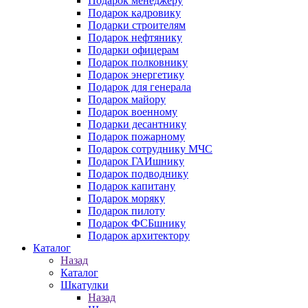
Подарок менеджеру
Подарок кадровику
Подарки строителям
Подарок нефтянику
Подарки офицерам
Подарок полковнику
Подарок энергетику
Подарок для генерала
Подарок майору
Подарок военному
Подарки десантнику
Подарок пожарному
Подарок сотруднику МЧС
Подарок ГАИшнику
Подарок подводнику
Подарок капитану
Подарок моряку
Подарок пилоту
Подарок ФСБшнику
Подарок архитектору
Каталог
Назад
Каталог
Шкатулки
Назад