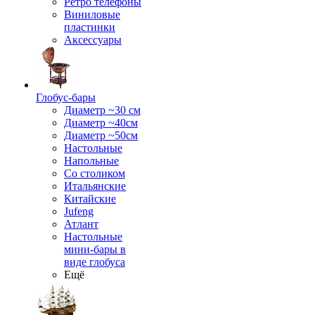
Ретро телефоны
Виниловые
пластинки
Аксессуары
Глобус-бары
Диаметр ~30 см
Диаметр ~40см
Диаметр ~50см
Настольные
Напольные
Со столиком
Итальянские
Китайские
Jufeng
Атлант
Настольные
мини-бары в
виде глобуса
Ещё