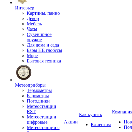
Интерьер
Картины, панно
Декор
Мебель
Часы
Сувенирное
оружие
Для дома и сада
Бары НЕ глобусы
Море
Бытовая техника
Метеоприборы
Термометры
Барометры
Погодники
Метеостанции
RST
Компани
Как купить
Метеостанции
Акции
Нов
цифровые
Клиентам
Пол
Метеостанции с