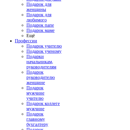
Подарок для
женщины
Подарок для
любимого
Подарок папе
Подарок маме
Ещё
Профессии
Подарок учителю
Подарок ученому
Подарки
начальникам,
руководителям
Подарок
руководителю
женщине
Подарок
мужчине
учителю
Подарок коллеге
мужчине
Подарок
главному
бухгалтеру
Подарок