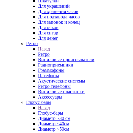
Шкатулки
Для украшений
Для хранения часов
Для подзавода часов
Для запонок и колец
Для очков
Для сигар
Для денег
Ретро
Назад
Ретро
Виниловые проигрыватели
Радиоприемники
Граммофоны
Патефоны
Акустические системы
Ретро телефоны
Виниловые пластинки
Аксессуары
Глобус-бары
Назад
Глобус-бары
Диаметр ~30 см
Диаметр ~40см
Диаметр ~50см