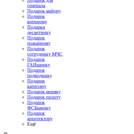
Подарок для
генерала
Подарок майору
Подарок
военному
Подарки
десантнику
Подарок
пожарному
Подарок
сотруднику МЧС
Подарок
ГАИшнику
Подарок
подводнику
Подарок
капитану
Подарок моряку
Подарок пилоту
Подарок
ФСБшнику
Подарок
архитектору
Ещё