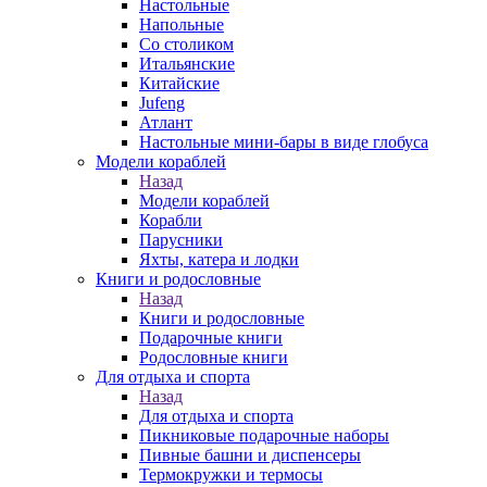
Настольные
Напольные
Со столиком
Итальянские
Китайские
Jufeng
Атлант
Настольные мини-бары в виде глобуса
Модели кораблей
Назад
Модели кораблей
Корабли
Парусники
Яхты, катера и лодки
Книги и родословные
Назад
Книги и родословные
Подарочные книги
Родословные книги
Для отдыха и спорта
Назад
Для отдыха и спорта
Пикниковые подарочные наборы
Пивные башни и диспенсеры
Термокружки и термосы