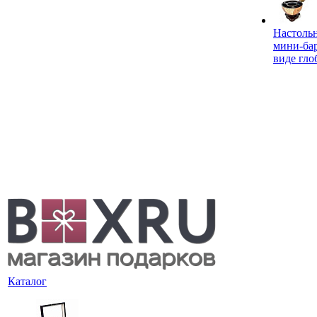
Настоль
мини-ба
виде гло
Каталог