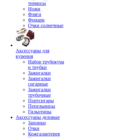
термосы
Ножи
Фляги
Фонари
Очки солнечные
Аксессуары для
курения
Набор трубокура
и трубки
Зажигалки
Зажигалки
сигарные
Зажигалки
трубочные
Портсигары
Пепельницы
Гильотины
Аксессуары деловые
Запонки
Очки
Кожгалантерея