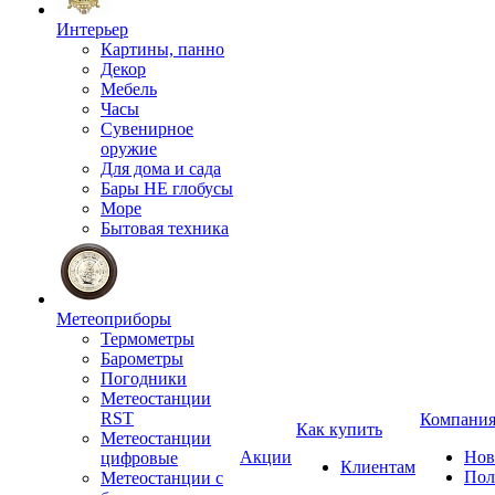
Интерьер
Картины, панно
Декор
Мебель
Часы
Сувенирное
оружие
Для дома и сада
Бары НЕ глобусы
Море
Бытовая техника
Метеоприборы
Термометры
Барометры
Погодники
Метеостанции
RST
Компани
Как купить
Метеостанции
Акции
Нов
цифровые
Клиентам
Пол
Метеостанции с