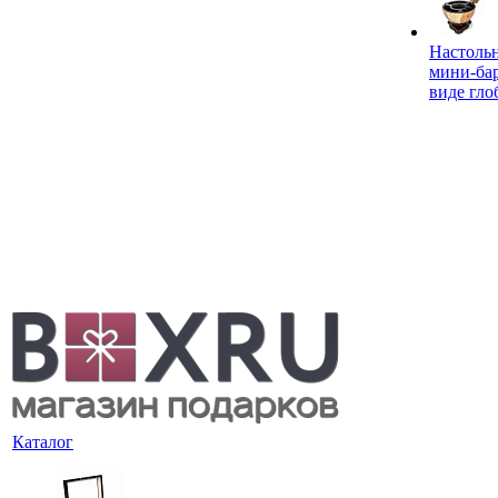
Настоль
мини-ба
виде гло
Каталог