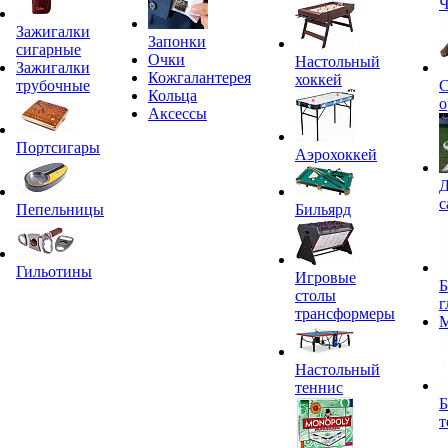
Ч
Зажигалки
Запонки
сигарные
Очки
Настольный
Зажигалки
Кожгалантерея
хоккей
трубочные
С
Кольца
о
Аксессы
Портсигары
Аэрохоккей
Д
с
Пепельницы
Бильярд
Гильотины
Игровые
Б
столы
г
трансформеры
Настольный
теннис
Б
т