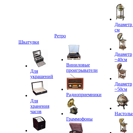
Диаметр
см
Ретро
Шкатулки
Диаметр
~40см
Виниловые
проигрыватели
Для
украшений
Диаметр
~50см
Радиоприемники
Для
хранения
часов
Настоль
Граммофоны