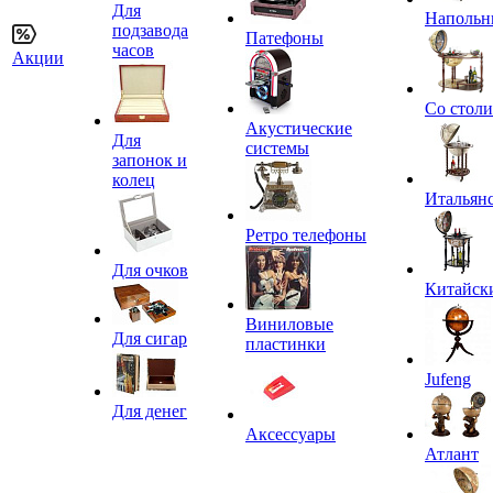
Для
Напольн
подзавода
Патефоны
часов
Акции
Со стол
Акустические
Для
системы
запонок и
колец
Итальян
Ретро телефоны
Для очков
Китайск
Виниловые
Для сигар
пластинки
Jufeng
Для денег
Аксессуары
Атлант