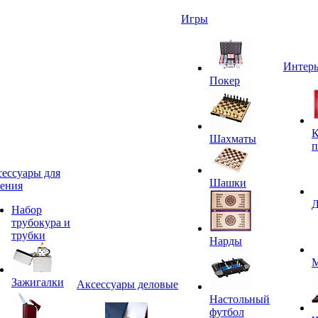
Игры
Интерь
Покер
К
Шахматы
п
ессуары для
Шашки
ения
Д
Набор
трубокура и
трубки
Нарды
М
Зажигалки
Аксессуары деловые
Настольный
футбол