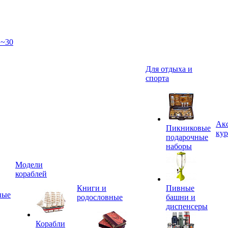
 ~30
Для отдыха и
спорта
Акс
Пикниковые
кур
подарочные
наборы
Модели
кораблей
Книги и
Пивные
ные
родословные
башни и
диспенсеры
Корабли