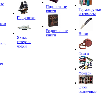
ые
Подарочные
Термокружки
книги
и термосы
Парусники
иком
Родословные
Ножи
книги
Яхты,
катера и
ские
лодки
Фляги
ие
Фонари
Очки
солнечные