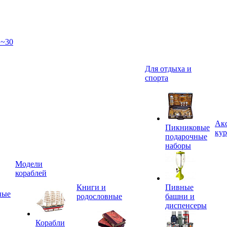
 ~30
Для отдыха и
спорта
Акс
Пикниковые
кур
подарочные
наборы
Модели
кораблей
Книги и
Пивные
ные
родословные
башни и
диспенсеры
Корабли