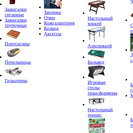
Ч
Зажигалки
Запонки
сигарные
Очки
Настольный
Зажигалки
Кожгалантерея
хоккей
трубочные
С
Кольца
о
Аксессы
Портсигары
Аэрохоккей
Д
с
Пепельницы
Бильярд
Гильотины
Игровые
Б
столы
г
трансформеры
Настольный
теннис
Б
т