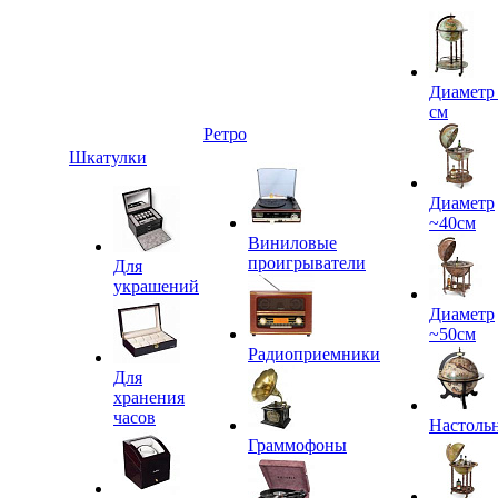
Диаметр
см
Ретро
Шкатулки
Диаметр
~40см
Виниловые
проигрыватели
Для
украшений
Диаметр
~50см
Радиоприемники
Для
хранения
часов
Настоль
Граммофоны