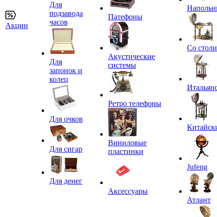
Для
Напольн
подзавода
Патефоны
часов
Акции
Со стол
Акустические
Для
системы
запонок и
колец
Итальян
Ретро телефоны
Для очков
Китайск
Виниловые
Для сигар
пластинки
Jufeng
Для денег
Аксессуары
Атлант