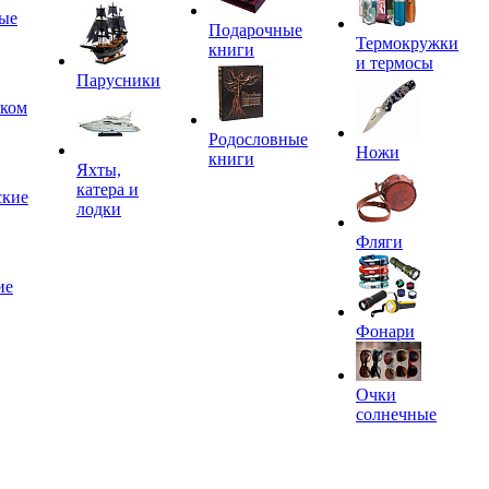
ые
Подарочные
Термокружки
книги
и термосы
Парусники
иком
Родословные
Ножи
книги
Яхты,
катера и
ские
лодки
Фляги
ие
Фонари
Очки
солнечные