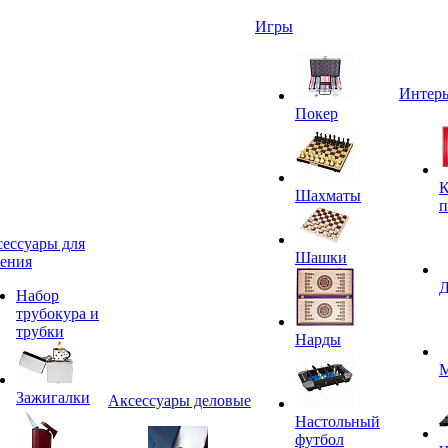
Игры
Интерь
Покер
К
Шахматы
п
ессуары для
Шашки
ения
Д
Набор
трубокура и
трубки
Нарды
М
Зажигалки
Аксессуары деловые
Настольный
футбол