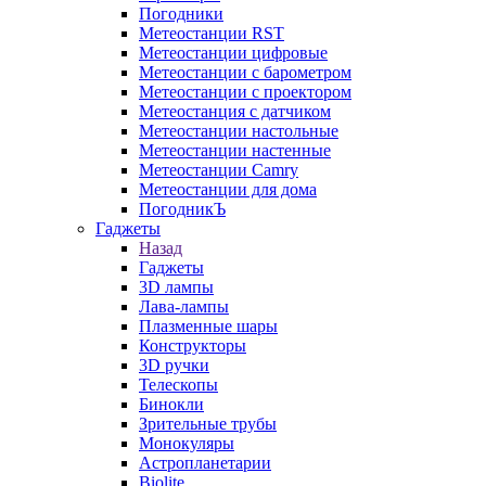
Погодники
Метеостанции RST
Метеостанции цифровые
Метеостанции с барометром
Метеостанции с проектором
Метеостанция с датчиком
Метеостанции настольные
Метеостанции настенные
Метеостанции Camry
Метеостанции для дома
ПогодникЪ
Гаджеты
Назад
Гаджеты
3D лампы
Лава-лампы
Плазменные шары
Конструкторы
3D ручки
Телескопы
Бинокли
Зрительные трубы
Монокуляры
Астропланетарии
Biolite