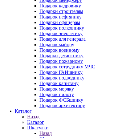
Подарок менеджеру
Подарок кадровику
Подарки строителям
Подарок нефтянику
Подарки офицерам
Подарок полковнику
Подарок энергетику
Подарок для генерала
Подарок майору
Подарок военному
Подарки десантнику
Подарок пожарному
Подарок сотруднику МЧС
Подарок ГАИшнику
Подарок подводнику
Подарок капитану
Подарок моряку
Подарок пилоту
Подарок ФСБшнику
Подарок архитектору
Каталог
Назад
Каталог
Шкатулки
Назад