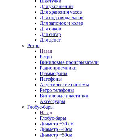
Шкатулки
Для украшений
Для хранения часов
Для подзавода часов
Для запонок и колец
Для очков
Для сигар
Для денег
Ретро
Назад
Ретро
Виниловые проигрыватели
Радиоприемники
Граммофоны
Патефоны
Акустические системы
Ретро телефоны
Виниловые пластинки
Аксессуары
Глобус-бары
Назад
Глобус-бары
Диаметр ~30 см
Диаметр ~40см
Диаметр ~50см