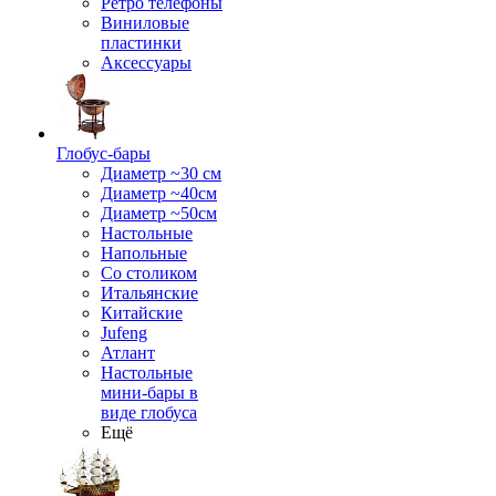
Ретро телефоны
Виниловые
пластинки
Аксессуары
Глобус-бары
Диаметр ~30 см
Диаметр ~40см
Диаметр ~50см
Настольные
Напольные
Со столиком
Итальянские
Китайские
Jufeng
Атлант
Настольные
мини-бары в
виде глобуса
Ещё