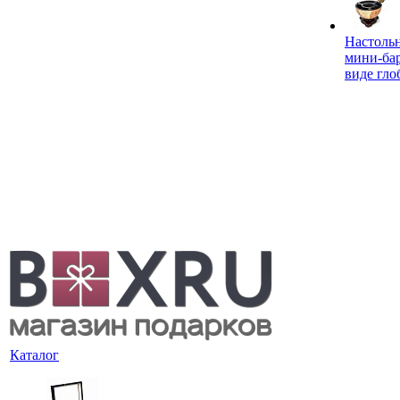
Настоль
мини-ба
виде гло
Каталог