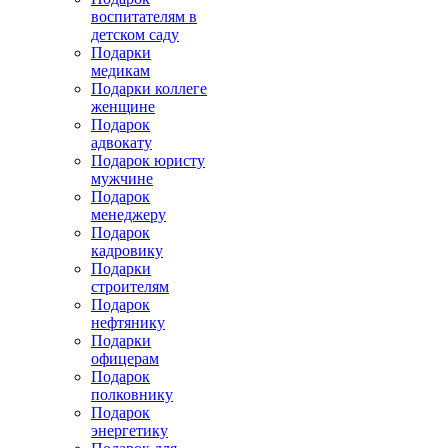
воспитателям в
детском саду
Подарки
медикам
Подарки коллеге
женщине
Подарок
адвокату
Подарок юристу
мужчине
Подарок
менеджеру
Подарок
кадровику
Подарки
строителям
Подарок
нефтянику
Подарки
офицерам
Подарок
полковнику
Подарок
энергетику