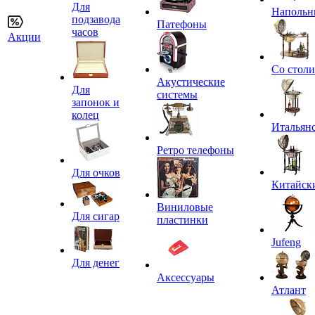
Для
Напольн
подзавода
Патефоны
часов
Акции
Со стол
Акустические
Для
системы
запонок и
колец
Итальян
Ретро телефоны
Для очков
Китайск
Виниловые
Для сигар
пластинки
Jufeng
Для денег
Аксессуары
Атлант