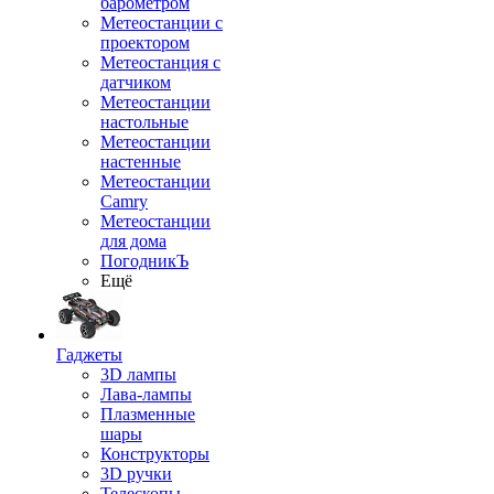
барометром
Метеостанции с
проектором
Метеостанция с
датчиком
Метеостанции
настольные
Метеостанции
настенные
Метеостанции
Camry
Метеостанции
для дома
ПогодникЪ
Ещё
Гаджеты
3D лампы
Лава-лампы
Плазменные
шары
Конструкторы
3D ручки
Телескопы