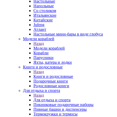
Настольные
Напольные
Со столиком
Итальянские
Китайские
Jufeng
Атлант
Настольные мини-бары в виде глобуса
Модели кораблей
Назад
Модели кораблей
Корабли
Парусники
Яхты, катера и лодки
Книги и родословные
Назад
Книги и родословные
Подарочные книги
Родословные книги
Для отдыха и спорта
Назад
Для отдыха и спорта
Пикниковые подарочные наборы
Пивные башни и диспенсеры
Термокружки и термосы