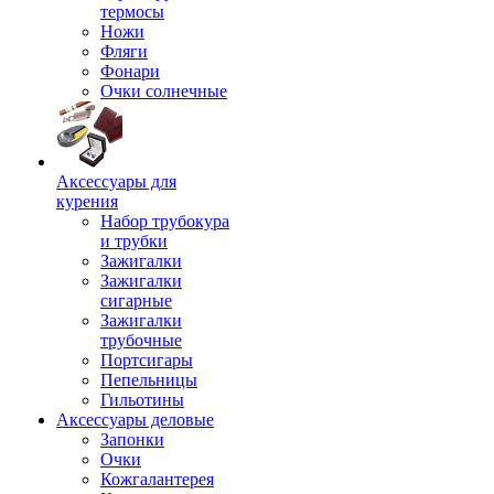
термосы
Ножи
Фляги
Фонари
Очки солнечные
Аксессуары для
курения
Набор трубокура
и трубки
Зажигалки
Зажигалки
сигарные
Зажигалки
трубочные
Портсигары
Пепельницы
Гильотины
Аксессуары деловые
Запонки
Очки
Кожгалантерея