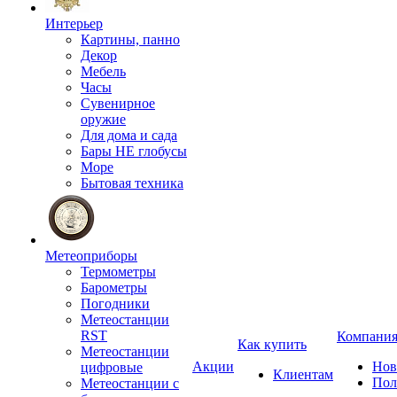
Интерьер
Картины, панно
Декор
Мебель
Часы
Сувенирное
оружие
Для дома и сада
Бары НЕ глобусы
Море
Бытовая техника
Метеоприборы
Термометры
Барометры
Погодники
Метеостанции
RST
Компани
Как купить
Метеостанции
Акции
Нов
цифровые
Клиентам
Пол
Метеостанции с