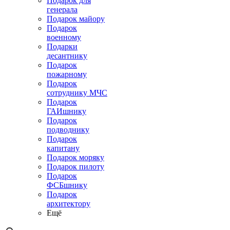
Подарок для
генерала
Подарок майору
Подарок
военному
Подарки
десантнику
Подарок
пожарному
Подарок
сотруднику МЧС
Подарок
ГАИшнику
Подарок
подводнику
Подарок
капитану
Подарок моряку
Подарок пилоту
Подарок
ФСБшнику
Подарок
архитектору
Ещё