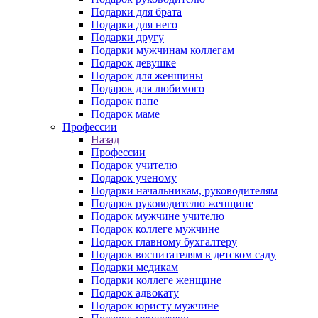
Подарки для брата
Подарки для него
Подарки другу
Подарки мужчинам коллегам
Подарок девушке
Подарок для женщины
Подарок для любимого
Подарок папе
Подарок маме
Профессии
Назад
Профессии
Подарок учителю
Подарок ученому
Подарки начальникам, руководителям
Подарок руководителю женщине
Подарок мужчине учителю
Подарок коллеге мужчине
Подарок главному бухгалтеру
Подарок воспитателям в детском саду
Подарки медикам
Подарки коллеге женщине
Подарок адвокату
Подарок юристу мужчине