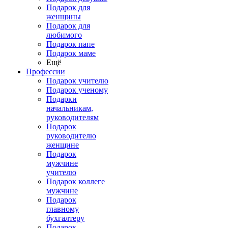
Подарок для
женщины
Подарок для
любимого
Подарок папе
Подарок маме
Ещё
Профессии
Подарок учителю
Подарок ученому
Подарки
начальникам,
руководителям
Подарок
руководителю
женщине
Подарок
мужчине
учителю
Подарок коллеге
мужчине
Подарок
главному
бухгалтеру
Подарок