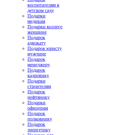
воспитателям в
детском саду
Подарки
медикам
Подарки коллеге
женщине
Подарок
адвокату
Подарок юристу
мужчине
Подарок
менеджеру
Подарок
кадровику
Подарки
строителям
Подарок
нефтянику
Подарки
офицерам
Подарок
полковнику
Подарок
энергетику