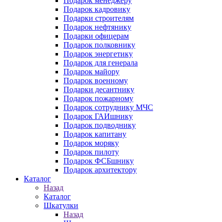
Подарок менеджеру
Подарок кадровику
Подарки строителям
Подарок нефтянику
Подарки офицерам
Подарок полковнику
Подарок энергетику
Подарок для генерала
Подарок майору
Подарок военному
Подарки десантнику
Подарок пожарному
Подарок сотруднику МЧС
Подарок ГАИшнику
Подарок подводнику
Подарок капитану
Подарок моряку
Подарок пилоту
Подарок ФСБшнику
Подарок архитектору
Каталог
Назад
Каталог
Шкатулки
Назад