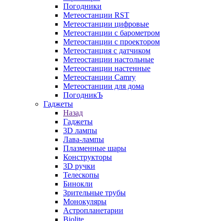
Погодники
Метеостанции RST
Метеостанции цифровые
Метеостанции с барометром
Метеостанции с проектором
Метеостанция с датчиком
Метеостанции настольные
Метеостанции настенные
Метеостанции Camry
Метеостанции для дома
ПогодникЪ
Гаджеты
Назад
Гаджеты
3D лампы
Лава-лампы
Плазменные шары
Конструкторы
3D ручки
Телескопы
Бинокли
Зрительные трубы
Монокуляры
Астропланетарии
Biolite