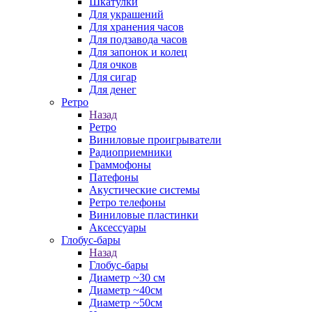
Шкатулки
Для украшений
Для хранения часов
Для подзавода часов
Для запонок и колец
Для очков
Для сигар
Для денег
Ретро
Назад
Ретро
Виниловые проигрыватели
Радиоприемники
Граммофоны
Патефоны
Акустические системы
Ретро телефоны
Виниловые пластинки
Аксессуары
Глобус-бары
Назад
Глобус-бары
Диаметр ~30 см
Диаметр ~40см
Диаметр ~50см