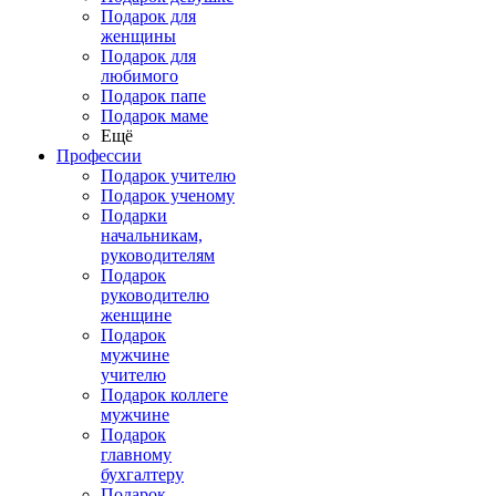
Подарок для
женщины
Подарок для
любимого
Подарок папе
Подарок маме
Ещё
Профессии
Подарок учителю
Подарок ученому
Подарки
начальникам,
руководителям
Подарок
руководителю
женщине
Подарок
мужчине
учителю
Подарок коллеге
мужчине
Подарок
главному
бухгалтеру
Подарок