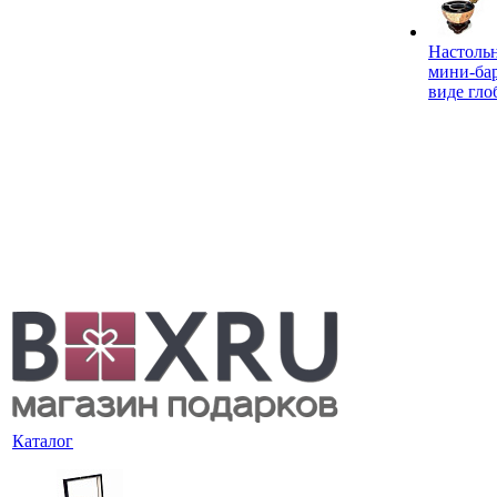
Настоль
мини-ба
виде гло
Каталог