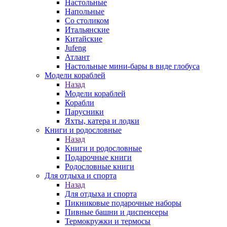
Настольные
Напольные
Со столиком
Итальянские
Китайские
Jufeng
Атлант
Настольные мини-бары в виде глобуса
Модели кораблей
Назад
Модели кораблей
Корабли
Парусники
Яхты, катера и лодки
Книги и родословные
Назад
Книги и родословные
Подарочные книги
Родословные книги
Для отдыха и спорта
Назад
Для отдыха и спорта
Пикниковые подарочные наборы
Пивные башни и диспенсеры
Термокружки и термосы