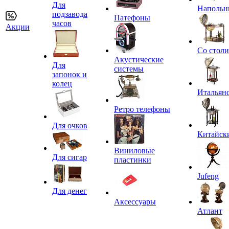
Для
Напольн
подзавода
Патефоны
часов
Акции
Со стол
Акустические
Для
системы
запонок и
колец
Итальян
Ретро телефоны
Для очков
Китайск
Виниловые
Для сигар
пластинки
Jufeng
Для денег
Аксессуары
Атлант