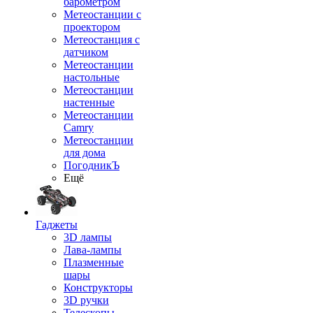
барометром
Метеостанции с
проектором
Метеостанция с
датчиком
Метеостанции
настольные
Метеостанции
настенные
Метеостанции
Camry
Метеостанции
для дома
ПогодникЪ
Ещё
Гаджеты
3D лампы
Лава-лампы
Плазменные
шары
Конструкторы
3D ручки
Телескопы