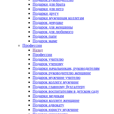
Подарки для брата
Подарки для него
Подарки другу
Подарки мужчинам коллегам
Подарок девушке
Подарок для женщины
Подарок для любимого
Подарок папе
Подарок маме
Профессии
Назад
Профессии
Подарок учителю
Подарок ученому
Подарки начальникам, руководителям
Подарок руководителю женщине
Подарок мужчине учителю
Подарок коллеге мужчине
Подарок главному бухгалтеру
Подарок воспитателям в детском саду
Подарки медикам
Подарки коллеге женщине
Подарок адвокату
Подарок юристу мужчине