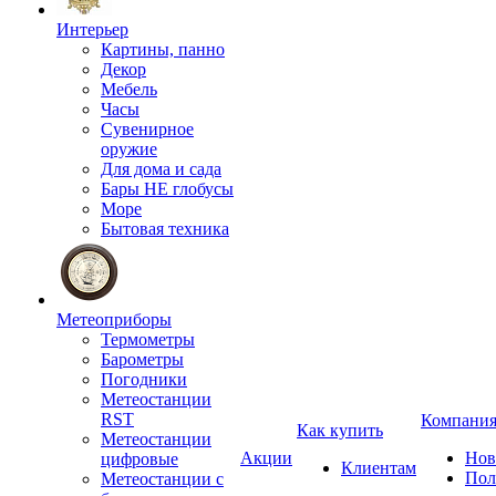
Интерьер
Картины, панно
Декор
Мебель
Часы
Сувенирное
оружие
Для дома и сада
Бары НЕ глобусы
Море
Бытовая техника
Метеоприборы
Термометры
Барометры
Погодники
Метеостанции
RST
Компани
Как купить
Метеостанции
Акции
Нов
цифровые
Клиентам
Пол
Метеостанции с