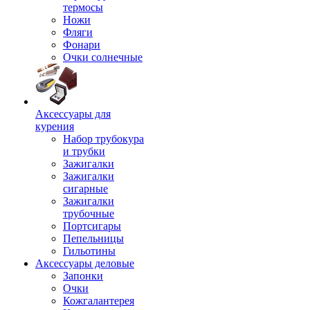
термосы
Ножи
Фляги
Фонари
Очки солнечные
Аксессуары для
курения
Набор трубокура
и трубки
Зажигалки
Зажигалки
сигарные
Зажигалки
трубочные
Портсигары
Пепельницы
Гильотины
Аксессуары деловые
Запонки
Очки
Кожгалантерея