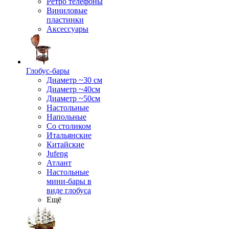
Ретро телефоны
Виниловые
пластинки
Аксессуары
Глобус-бары
Диаметр ~30 см
Диаметр ~40см
Диаметр ~50см
Настольные
Напольные
Со столиком
Итальянские
Китайские
Jufeng
Атлант
Настольные
мини-бары в
виде глобуса
Ещё