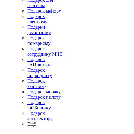
Подарок для
генерала
Подарок майору
Подарок
военному
Подарки
десантнику
Подарок
пожарному
Подарок
сотруднику МЧС
Подарок
ГАИшнику
Подарок
подводнику
Подарок
капитану
Подарок моряку
Подарок пилоту
Подарок
ФСБшнику
Подарок
архитектору
Ещё