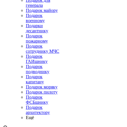
Подарок для
генерала
Подарок майору
Подарок
военному
Подарки
десантнику
Подарок
пожарному
Подарок
сотруднику МЧС
Подарок
ГАИшнику
Подарок
подводнику
Подарок
капитану
Подарок моряку
Подарок пилоту
Подарок
ФСБшнику
Подарок
архитектору
Ещё