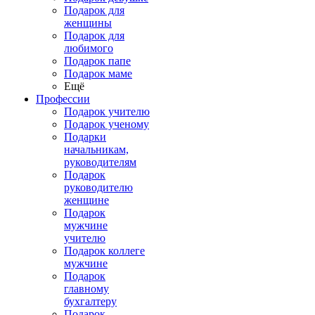
Подарок для
женщины
Подарок для
любимого
Подарок папе
Подарок маме
Ещё
Профессии
Подарок учителю
Подарок ученому
Подарки
начальникам,
руководителям
Подарок
руководителю
женщине
Подарок
мужчине
учителю
Подарок коллеге
мужчине
Подарок
главному
бухгалтеру
Подарок