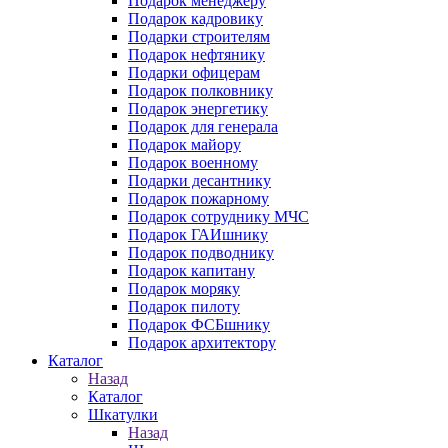
Подарок менеджеру
Подарок кадровику
Подарки строителям
Подарок нефтянику
Подарки офицерам
Подарок полковнику
Подарок энергетику
Подарок для генерала
Подарок майору
Подарок военному
Подарки десантнику
Подарок пожарному
Подарок сотруднику МЧС
Подарок ГАИшнику
Подарок подводнику
Подарок капитану
Подарок моряку
Подарок пилоту
Подарок ФСБшнику
Подарок архитектору
Каталог
Назад
Каталог
Шкатулки
Назад