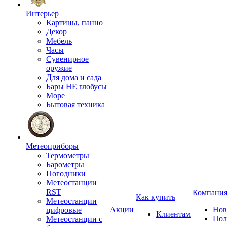
Интерьер
Картины, панно
Декор
Мебель
Часы
Сувенирное
оружие
Для дома и сада
Бары НЕ глобусы
Море
Бытовая техника
Метеоприборы
Термометры
Барометры
Погодники
Метеостанции
RST
Компани
Как купить
Метеостанции
Акции
Нов
цифровые
Клиентам
Пол
Метеостанции с