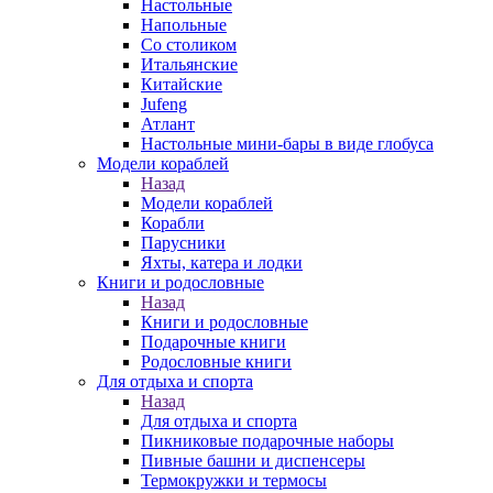
Настольные
Напольные
Со столиком
Итальянские
Китайские
Jufeng
Атлант
Настольные мини-бары в виде глобуса
Модели кораблей
Назад
Модели кораблей
Корабли
Парусники
Яхты, катера и лодки
Книги и родословные
Назад
Книги и родословные
Подарочные книги
Родословные книги
Для отдыха и спорта
Назад
Для отдыха и спорта
Пикниковые подарочные наборы
Пивные башни и диспенсеры
Термокружки и термосы