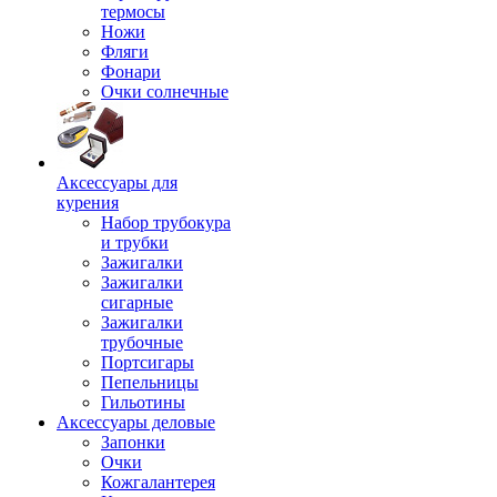
термосы
Ножи
Фляги
Фонари
Очки солнечные
Аксессуары для
курения
Набор трубокура
и трубки
Зажигалки
Зажигалки
сигарные
Зажигалки
трубочные
Портсигары
Пепельницы
Гильотины
Аксессуары деловые
Запонки
Очки
Кожгалантерея