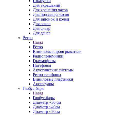
Шкатулки
Для украшений
Для хранения часов
Для подзавода часов
Для запонок и колец
Для очков
Для сигар
Для денег
Ретро
Назад
Ретро
Виниловые проигрыватели
Радиоприемники
Граммофоны
Патефоны
Акустические системы
Ретро телефоны
Виниловые пластинки
Аксессуары
Глобус-бары
Назад
Глобус-бары
Диаметр ~30 см
Диаметр ~40см
Диаметр ~50см