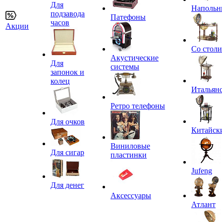
Для
Напольн
подзавода
Патефоны
часов
Акции
Со стол
Акустические
Для
системы
запонок и
колец
Итальян
Ретро телефоны
Для очков
Китайск
Виниловые
Для сигар
пластинки
Jufeng
Для денег
Аксессуары
Атлант