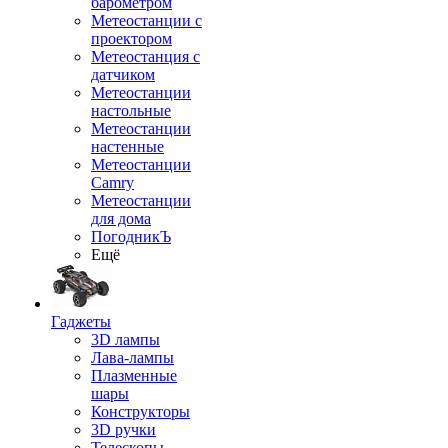
барометром
Метеостанции с
проектором
Метеостанция с
датчиком
Метеостанции
настольные
Метеостанции
настенные
Метеостанции
Camry
Метеостанции
для дома
ПогодникЪ
Ещё
Гаджеты
3D лампы
Лава-лампы
Плазменные
шары
Конструкторы
3D ручки
Телескопы