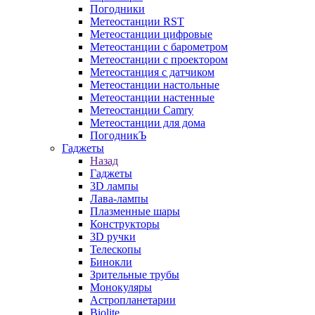
Погодники
Метеостанции RST
Метеостанции цифровые
Метеостанции с барометром
Метеостанции с проектором
Метеостанция с датчиком
Метеостанции настольные
Метеостанции настенные
Метеостанции Camry
Метеостанции для дома
ПогодникЪ
Гаджеты
Назад
Гаджеты
3D лампы
Лава-лампы
Плазменные шары
Конструкторы
3D ручки
Телескопы
Бинокли
Зрительные трубы
Монокуляры
Астропланетарии
Biolite