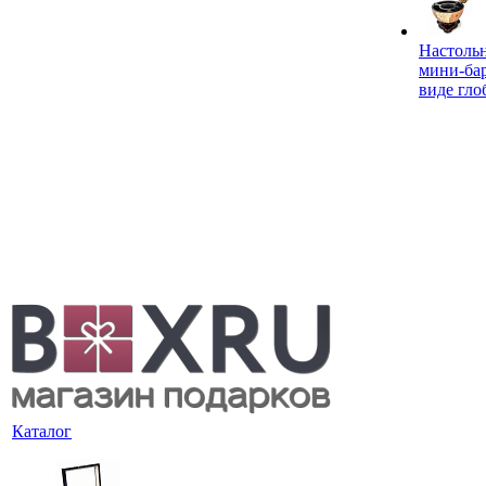
Настоль
мини-ба
виде гло
Каталог