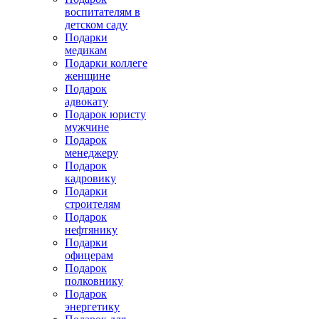
воспитателям в
детском саду
Подарки
медикам
Подарки коллеге
женщине
Подарок
адвокату
Подарок юристу
мужчине
Подарок
менеджеру
Подарок
кадровику
Подарки
строителям
Подарок
нефтянику
Подарки
офицерам
Подарок
полковнику
Подарок
энергетику