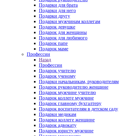
Подарки для брата
Подарки для него
Подарки другу
Подарки мужчинам коллегам
Подарок девушке
Подарок для женщины
Подарок для любимого
Подарок папе
Подарок маме
Профессии
Назад
Профессии
Подарок учителю
Подарок ученому
Подарки начальникам, руководителям
Подарок руководителю женщине
Подарок мужчине учителю
Подарок коллеге мужчине
Подарок главному бухгалтеру
Подарок воспитателям в детском саду
Подарки медикам
Подарки коллеге женщине
Подарок адвокату
Подарок юристу мужчине