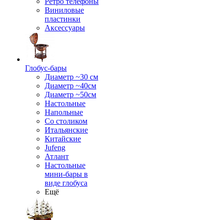
Ретро телефоны
Виниловые
пластинки
Аксессуары
Глобус-бары
Диаметр ~30 см
Диаметр ~40см
Диаметр ~50см
Настольные
Напольные
Со столиком
Итальянские
Китайские
Jufeng
Атлант
Настольные
мини-бары в
виде глобуса
Ещё