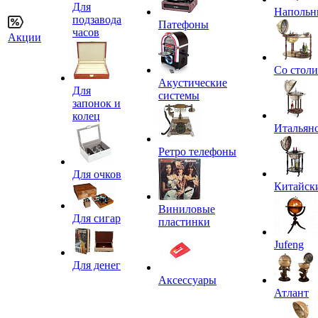
Для
Напольн
подзавода
Патефоны
часов
Акции
Со стол
Акустические
Для
системы
запонок и
колец
Итальян
Ретро телефоны
Для очков
Китайск
Виниловые
Для сигар
пластинки
Jufeng
Для денег
Аксессуары
Атлант