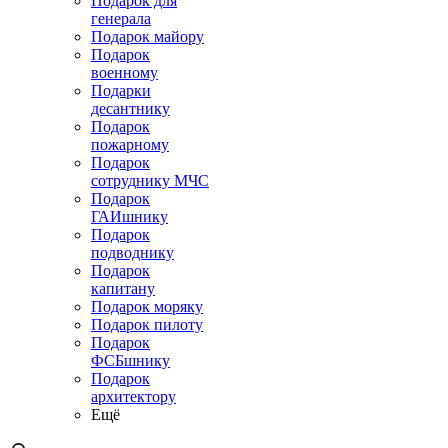
Подарок для
генерала
Подарок майору
Подарок
военному
Подарки
десантнику
Подарок
пожарному
Подарок
сотруднику МЧС
Подарок
ГАИшнику
Подарок
подводнику
Подарок
капитану
Подарок моряку
Подарок пилоту
Подарок
ФСБшнику
Подарок
архитектору
Ещё