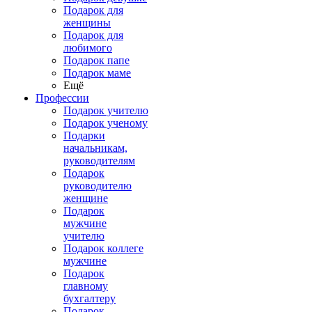
Подарок для
женщины
Подарок для
любимого
Подарок папе
Подарок маме
Ещё
Профессии
Подарок учителю
Подарок ученому
Подарки
начальникам,
руководителям
Подарок
руководителю
женщине
Подарок
мужчине
учителю
Подарок коллеге
мужчине
Подарок
главному
бухгалтеру
Подарок