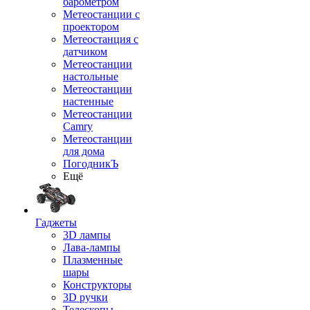
барометром
Метеостанции с
проектором
Метеостанция с
датчиком
Метеостанции
настольные
Метеостанции
настенные
Метеостанции
Camry
Метеостанции
для дома
ПогодникЪ
Ещё
Гаджеты
3D лампы
Лава-лампы
Плазменные
шары
Конструкторы
3D ручки
Телескопы