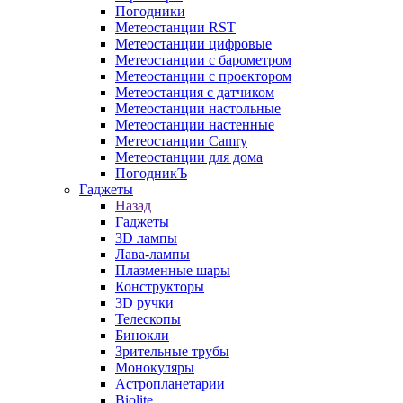
Погодники
Метеостанции RST
Метеостанции цифровые
Метеостанции с барометром
Метеостанции с проектором
Метеостанция с датчиком
Метеостанции настольные
Метеостанции настенные
Метеостанции Camry
Метеостанции для дома
ПогодникЪ
Гаджеты
Назад
Гаджеты
3D лампы
Лава-лампы
Плазменные шары
Конструкторы
3D ручки
Телескопы
Бинокли
Зрительные трубы
Монокуляры
Астропланетарии
Biolite