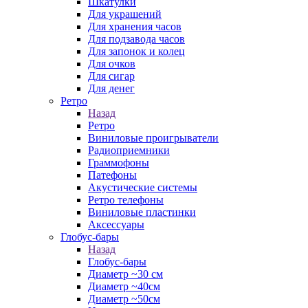
Шкатулки
Для украшений
Для хранения часов
Для подзавода часов
Для запонок и колец
Для очков
Для сигар
Для денег
Ретро
Назад
Ретро
Виниловые проигрыватели
Радиоприемники
Граммофоны
Патефоны
Акустические системы
Ретро телефоны
Виниловые пластинки
Аксессуары
Глобус-бары
Назад
Глобус-бары
Диаметр ~30 см
Диаметр ~40см
Диаметр ~50см