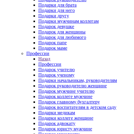
Подарки для брата
Подарки для него
Подарки другу
Подарки мужчинам коллегам
Подарок девушке
Подарок для женщины
Подарок для любимого
Подарок папе
Подарок маме
Профессии
Назад
Профессии
Подарок учителю
Подарок ученому
Подарки начальникам, руководителям
Подарок руководителю женщине
Подарок мужчине учителю
Подарок коллеге мужчине
Подарок главному бухгалтеру
Подарок воспитателям в детском саду
Подарки медикам
Подарки коллеге женщине
Подарок адвокату
Подарок юристу мужчине