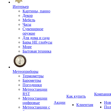
Интерьер
Картины, панно
Декор
Мебель
Часы
Сувенирное
оружие
Для дома и сада
Бары НЕ глобусы
Море
Бытовая техника
Метеоприборы
Термометры
Барометры
Погодники
Метеостанции
RST
Компани
Как купить
Метеостанции
Акции
Нов
цифровые
Клиентам
Пол
Метеостанции с