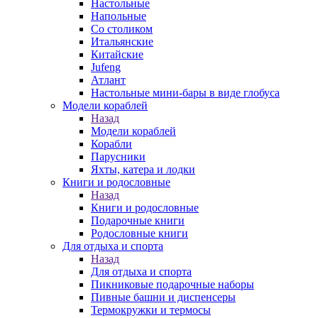
Настольные
Напольные
Со столиком
Итальянские
Китайские
Jufeng
Атлант
Настольные мини-бары в виде глобуса
Модели кораблей
Назад
Модели кораблей
Корабли
Парусники
Яхты, катера и лодки
Книги и родословные
Назад
Книги и родословные
Подарочные книги
Родословные книги
Для отдыха и спорта
Назад
Для отдыха и спорта
Пикниковые подарочные наборы
Пивные башни и диспенсеры
Термокружки и термосы