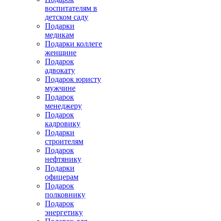
воспитателям в
детском саду
Подарки
медикам
Подарки коллеге
женщине
Подарок
адвокату
Подарок юристу
мужчине
Подарок
менеджеру
Подарок
кадровику
Подарки
строителям
Подарок
нефтянику
Подарки
офицерам
Подарок
полковнику
Подарок
энергетику