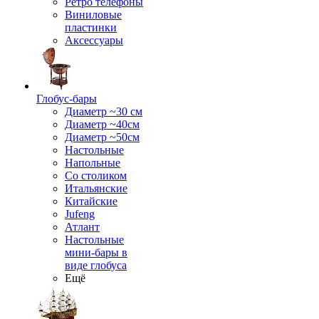
Ретро телефоны
Виниловые
пластинки
Аксессуары
Глобус-бары
Диаметр ~30 см
Диаметр ~40см
Диаметр ~50см
Настольные
Напольные
Со столиком
Итальянские
Китайские
Jufeng
Атлант
Настольные
мини-бары в
виде глобуса
Ещё