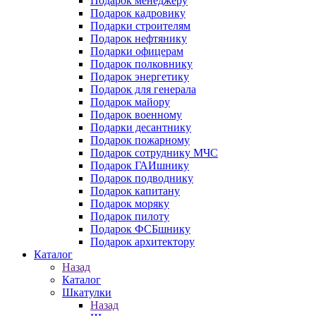
Подарок менеджеру
Подарок кадровику
Подарки строителям
Подарок нефтянику
Подарки офицерам
Подарок полковнику
Подарок энергетику
Подарок для генерала
Подарок майору
Подарок военному
Подарки десантнику
Подарок пожарному
Подарок сотруднику МЧС
Подарок ГАИшнику
Подарок подводнику
Подарок капитану
Подарок моряку
Подарок пилоту
Подарок ФСБшнику
Подарок архитектору
Каталог
Назад
Каталог
Шкатулки
Назад