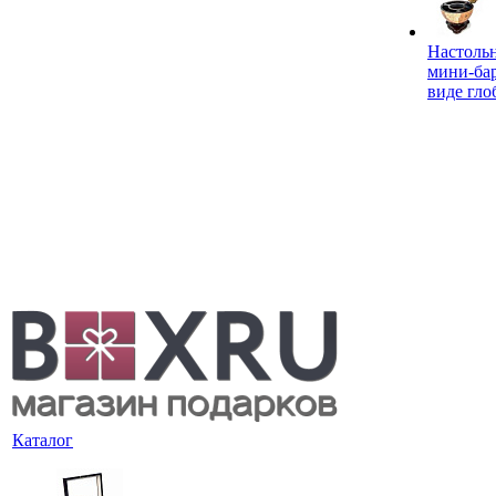
Настоль
мини-ба
виде гло
Каталог