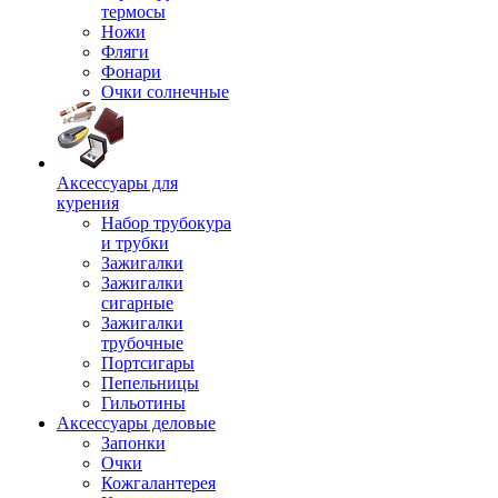
термосы
Ножи
Фляги
Фонари
Очки солнечные
Аксессуары для
курения
Набор трубокура
и трубки
Зажигалки
Зажигалки
сигарные
Зажигалки
трубочные
Портсигары
Пепельницы
Гильотины
Аксессуары деловые
Запонки
Очки
Кожгалантерея