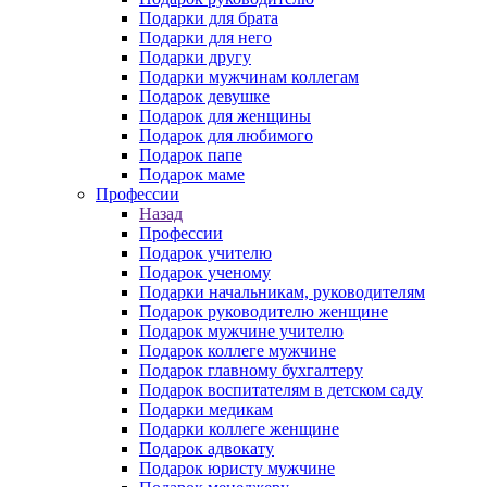
Подарки для брата
Подарки для него
Подарки другу
Подарки мужчинам коллегам
Подарок девушке
Подарок для женщины
Подарок для любимого
Подарок папе
Подарок маме
Профессии
Назад
Профессии
Подарок учителю
Подарок ученому
Подарки начальникам, руководителям
Подарок руководителю женщине
Подарок мужчине учителю
Подарок коллеге мужчине
Подарок главному бухгалтеру
Подарок воспитателям в детском саду
Подарки медикам
Подарки коллеге женщине
Подарок адвокату
Подарок юристу мужчине