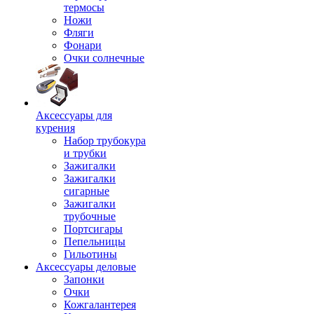
термосы
Ножи
Фляги
Фонари
Очки солнечные
Аксессуары для
курения
Набор трубокура
и трубки
Зажигалки
Зажигалки
сигарные
Зажигалки
трубочные
Портсигары
Пепельницы
Гильотины
Аксессуары деловые
Запонки
Очки
Кожгалантерея