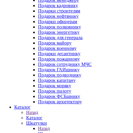
Подарок менеджеру
Подарок кадровику
Подарки строителям
Подарок нефтянику
Подарки офицерам
Подарок полковнику
Подарок энергетику
Подарок для генерала
Подарок майору
Подарок военному
Подарки десантнику
Подарок пожарному
Подарок сотруднику МЧС
Подарок ГАИшнику
Подарок подводнику
Подарок капитану
Подарок моряку
Подарок пилоту
Подарок ФСБшнику
Подарок архитектору
Каталог
Назад
Каталог
Шкатулки
Назад