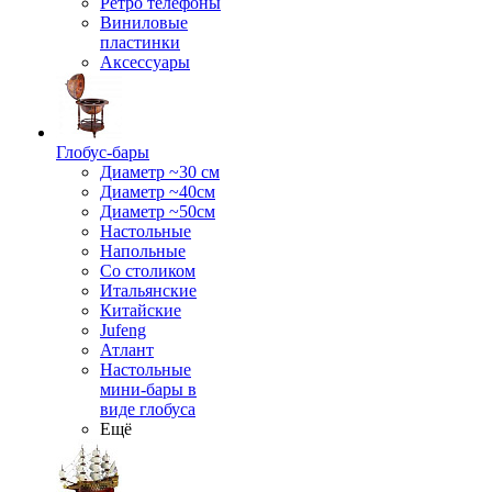
Ретро телефоны
Виниловые
пластинки
Аксессуары
Глобус-бары
Диаметр ~30 см
Диаметр ~40см
Диаметр ~50см
Настольные
Напольные
Со столиком
Итальянские
Китайские
Jufeng
Атлант
Настольные
мини-бары в
виде глобуса
Ещё