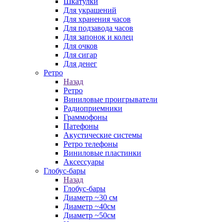
Шкатулки
Для украшений
Для хранения часов
Для подзавода часов
Для запонок и колец
Для очков
Для сигар
Для денег
Ретро
Назад
Ретро
Виниловые проигрыватели
Радиоприемники
Граммофоны
Патефоны
Акустические системы
Ретро телефоны
Виниловые пластинки
Аксессуары
Глобус-бары
Назад
Глобус-бары
Диаметр ~30 см
Диаметр ~40см
Диаметр ~50см