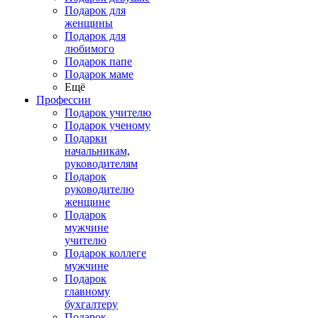
Подарок для
женщины
Подарок для
любимого
Подарок папе
Подарок маме
Ещё
Профессии
Подарок учителю
Подарок ученому
Подарки
начальникам,
руководителям
Подарок
руководителю
женщине
Подарок
мужчине
учителю
Подарок коллеге
мужчине
Подарок
главному
бухгалтеру
Подарок