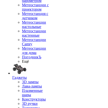
барометром
Метеостанции с
проектором
Метеостанция с
датчиком
Метеостанции
настольные
Метеостанции
настенные
Метеостанции
Camry
Метеостанции
для дома
ПогодникЪ
Ещё
Гаджеты
3D лампы
Лава-лампы
Плазменные
шары
Конструкторы
3D ручки
Телескопы