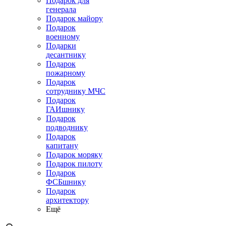
Подарок для
генерала
Подарок майору
Подарок
военному
Подарки
десантнику
Подарок
пожарному
Подарок
сотруднику МЧС
Подарок
ГАИшнику
Подарок
подводнику
Подарок
капитану
Подарок моряку
Подарок пилоту
Подарок
ФСБшнику
Подарок
архитектору
Ещё