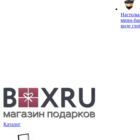
Настоль
мини-ба
виде гло
Каталог