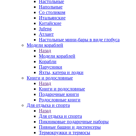
Настольные
Напольные
Со столиком
Итальянские
Китайские
Jufeng
Атлант
Настольные мини-бары в виде глобуса
Модели кораблей
Назад
Модели кораблей
Корабли
Парусники
Яхты, катера и лодки
Книги и родословные
Назад
Книги и родословные
Подарочные книги
Родословные книги
Для отдыха и спорта
Назад
Для отдыха и спорта
Пикниковые подарочные наборы
Пивные башни и диспенсеры
Термокружки и термосы