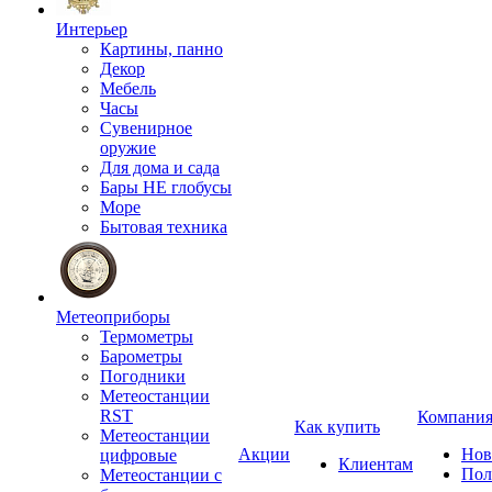
Интерьер
Картины, панно
Декор
Мебель
Часы
Сувенирное
оружие
Для дома и сада
Бары НЕ глобусы
Море
Бытовая техника
Метеоприборы
Термометры
Барометры
Погодники
Метеостанции
RST
Компани
Как купить
Метеостанции
Акции
Нов
цифровые
Клиентам
Пол
Метеостанции с