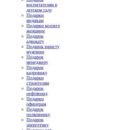
воспитателям в
детском саду
Подарки
медикам
Подарки коллеге
женщине
Подарок
адвокату
Подарок юристу
мужчине
Подарок
менеджеру
Подарок
кадровику
Подарки
строителям
Подарок
нефтянику
Подарки
офицерам
Подарок
полковнику
Подарок
энергетику