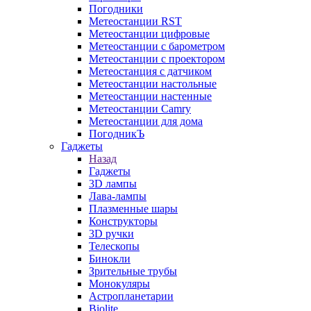
Погодники
Метеостанции RST
Метеостанции цифровые
Метеостанции с барометром
Метеостанции с проектором
Метеостанция с датчиком
Метеостанции настольные
Метеостанции настенные
Метеостанции Camry
Метеостанции для дома
ПогодникЪ
Гаджеты
Назад
Гаджеты
3D лампы
Лава-лампы
Плазменные шары
Конструкторы
3D ручки
Телескопы
Бинокли
Зрительные трубы
Монокуляры
Астропланетарии
Biolite