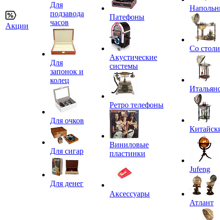
Для
Напольн
подзавода
Патефоны
часов
Акции
Со стол
Акустические
Для
системы
запонок и
колец
Итальян
Ретро телефоны
Для очков
Китайск
Виниловые
Для сигар
пластинки
Jufeng
Для денег
Аксессуары
Атлант