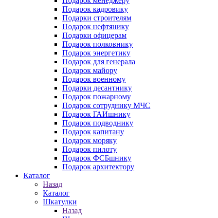
Подарок менеджеру
Подарок кадровику
Подарки строителям
Подарок нефтянику
Подарки офицерам
Подарок полковнику
Подарок энергетику
Подарок для генерала
Подарок майору
Подарок военному
Подарки десантнику
Подарок пожарному
Подарок сотруднику МЧС
Подарок ГАИшнику
Подарок подводнику
Подарок капитану
Подарок моряку
Подарок пилоту
Подарок ФСБшнику
Подарок архитектору
Каталог
Назад
Каталог
Шкатулки
Назад