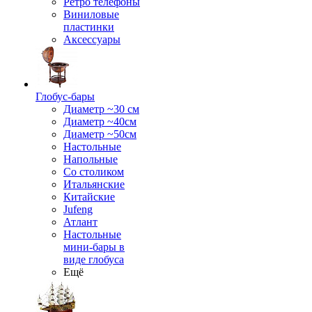
Ретро телефоны
Виниловые
пластинки
Аксессуары
Глобус-бары
Диаметр ~30 см
Диаметр ~40см
Диаметр ~50см
Настольные
Напольные
Со столиком
Итальянские
Китайские
Jufeng
Атлант
Настольные
мини-бары в
виде глобуса
Ещё