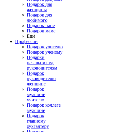
Подарок для
женщины
Подарок для
любимого
Подарок папе
Подарок маме
Ещё
Профессии
Подарок учителю
Подарок ученому
Подарки
начальникам,
руководителям
Подарок
руководителю
женщине
Подарок
мужчине
учителю
Подарок коллеге
мужчине
Подарок
главному
бухгалтеру
Подарок