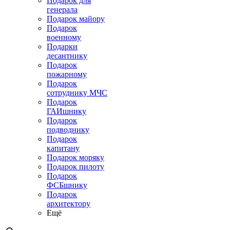
Подарок для
генерала
Подарок майору
Подарок
военному
Подарки
десантнику
Подарок
пожарному
Подарок
сотруднику МЧС
Подарок
ГАИшнику
Подарок
подводнику
Подарок
капитану
Подарок моряку
Подарок пилоту
Подарок
ФСБшнику
Подарок
архитектору
Ещё