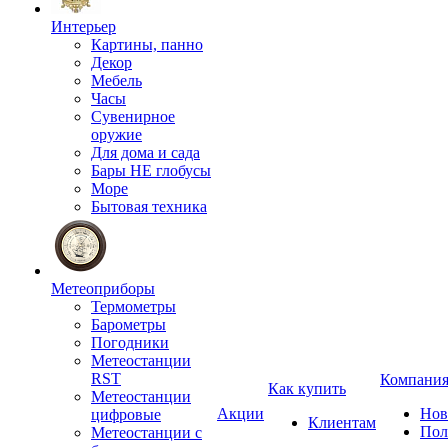
Интерьер
Картины, панно
Декор
Мебель
Часы
Сувенирное
оружие
Для дома и сада
Бары НЕ глобусы
Море
Бытовая техника
Метеоприборы
Термометры
Барометры
Погодники
Метеостанции
RST
Компани
Как купить
Метеостанции
Акции
Нов
цифровые
Клиентам
Пол
Метеостанции с