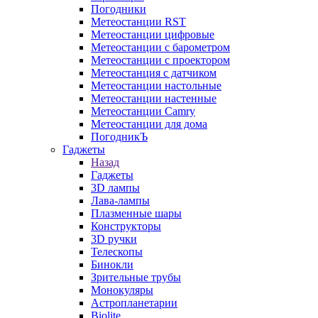
Погодники
Метеостанции RST
Метеостанции цифровые
Метеостанции с барометром
Метеостанции с проектором
Метеостанция с датчиком
Метеостанции настольные
Метеостанции настенные
Метеостанции Camry
Метеостанции для дома
ПогодникЪ
Гаджеты
Назад
Гаджеты
3D лампы
Лава-лампы
Плазменные шары
Конструкторы
3D ручки
Телескопы
Бинокли
Зрительные трубы
Монокуляры
Астропланетарии
Biolite