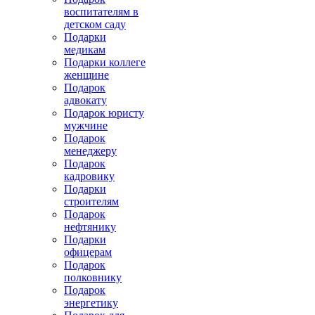
воспитателям в
детском саду
Подарки
медикам
Подарки коллеге
женщине
Подарок
адвокату
Подарок юристу
мужчине
Подарок
менеджеру
Подарок
кадровику
Подарки
строителям
Подарок
нефтянику
Подарки
офицерам
Подарок
полковнику
Подарок
энергетику