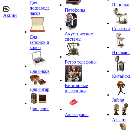
Для
Напольн
подзавода
Патефоны
часов
Акции
Со стол
Акустические
Для
системы
запонок и
колец
Итальян
Ретро телефоны
Для очков
Китайск
Виниловые
Для сигар
пластинки
Jufeng
Для денег
Аксессуары
Атлант