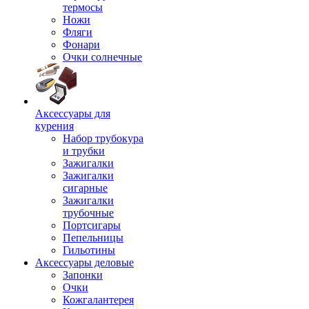
термосы
Ножи
Фляги
Фонари
Очки солнечные
Аксессуары для
курения
Набор трубокура
и трубки
Зажигалки
Зажигалки
сигарные
Зажигалки
трубочные
Портсигары
Пепельницы
Гильотины
Аксессуары деловые
Запонки
Очки
Кожгалантерея