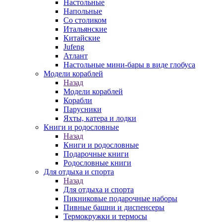
Настольные
Напольные
Со столиком
Итальянские
Китайские
Jufeng
Атлант
Настольные мини-бары в виде глобуса
Модели кораблей
Назад
Модели кораблей
Корабли
Парусники
Яхты, катера и лодки
Книги и родословные
Назад
Книги и родословные
Подарочные книги
Родословные книги
Для отдыха и спорта
Назад
Для отдыха и спорта
Пикниковые подарочные наборы
Пивные башни и диспенсеры
Термокружки и термосы