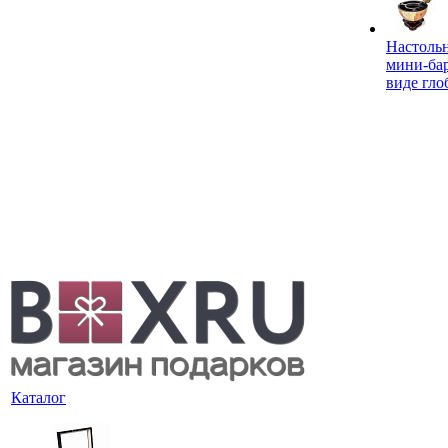
Настоль
мини-ба
виде гло
Каталог