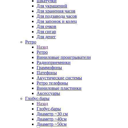
Шкатулки
Для украшений
Для хранения часов
Для подзавода часов
Для запонок и колец
Для очков
Для сигар
Для денег
Ретро
Назад
Ретро
Виниловые проигрыватели
Радиоприемники
Граммофоны
Патефоны
Акустические системы
Ретро телефоны
Виниловые пластинки
Аксессуары
Глобус-бары
Назад
Глобус-бары
Диаметр ~30 см
Диаметр ~40см
Диаметр ~50см