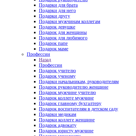
Подарки для брата
Подарки для него
Подарки другу
Подарки мужчинам коллегам
Подарок девушке
Подарок для женщины
Подарок для любимого
Подарок папе
Подарок маме
Профессии
Назад
Профессии
Подарок учителю
Подарок ученому
Подарки начальникам, руководителям
Подарок руководителю женщине
Подарок мужчине учителю
Подарок коллеге мужчине
Подарок главному бухгалтеру
Подарок воспитателям в детском саду
Подарки медикам
Подарки коллеге женщине
Подарок адвокату
Подарок юристу мужчине