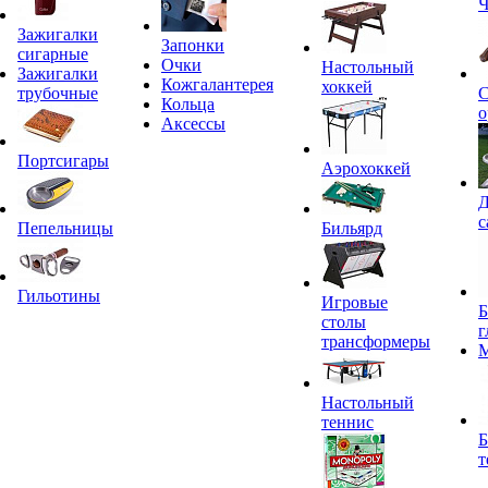
Ч
Зажигалки
Запонки
сигарные
Очки
Настольный
Зажигалки
Кожгалантерея
хоккей
трубочные
С
Кольца
о
Аксессы
Портсигары
Аэрохоккей
Д
с
Пепельницы
Бильярд
Гильотины
Игровые
Б
столы
г
трансформеры
Настольный
теннис
Б
т