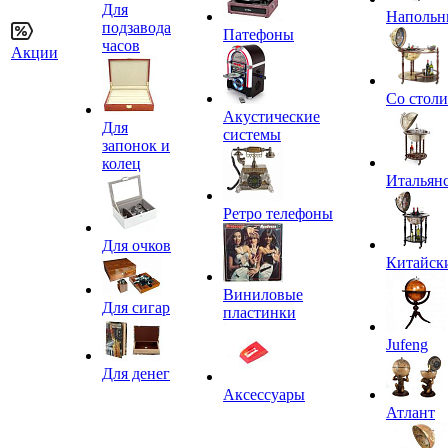
Для
Напольн
подзавода
Патефоны
часов
Акции
Со стол
Акустические
Для
системы
запонок и
колец
Итальян
Ретро телефоны
Для очков
Китайск
Виниловые
Для сигар
пластинки
Jufeng
Для денег
Аксессуары
Атлант