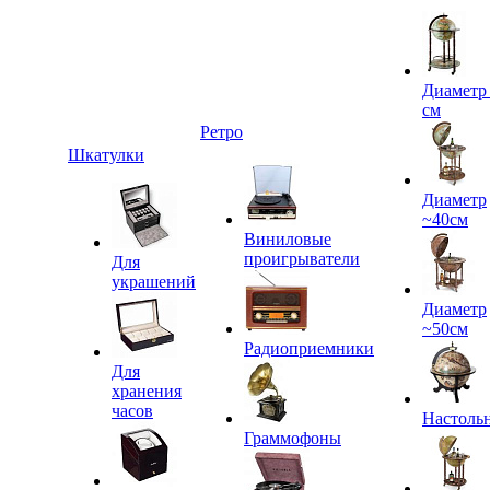
Диаметр
см
Ретро
Шкатулки
Диаметр
~40см
Виниловые
проигрыватели
Для
украшений
Диаметр
~50см
Радиоприемники
Для
хранения
часов
Настоль
Граммофоны