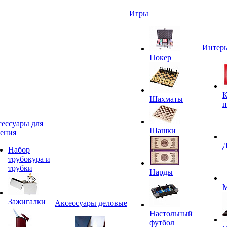
Игры
Интерь
Покер
К
Шахматы
п
ессуары для
Шашки
ения
Д
Набор
трубокура и
трубки
Нарды
М
Зажигалки
Аксессуары деловые
Настольный
футбол