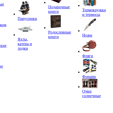
ые
Подарочные
Термокружки
книги
и термосы
Парусники
иком
Родословные
Ножи
книги
Яхты,
катера и
ские
лодки
Фляги
ие
Фонари
Очки
солнечные