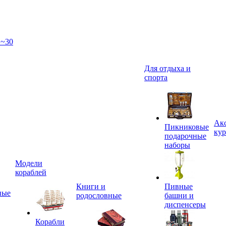
 ~30
Для отдыха и
спорта
Акс
Пикниковые
кур
подарочные
наборы
Модели
кораблей
Книги и
Пивные
ные
родословные
башни и
диспенсеры
Корабли