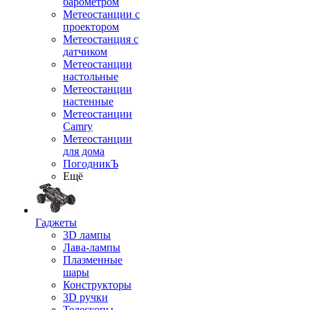
барометром
Метеостанции с
проектором
Метеостанция с
датчиком
Метеостанции
настольные
Метеостанции
настенные
Метеостанции
Camry
Метеостанции
для дома
ПогодникЪ
Ещё
Гаджеты
3D лампы
Лава-лампы
Плазменные
шары
Конструкторы
3D ручки
Телескопы