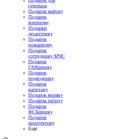
Подарок для
генерала
Подарок майору
Подарок
военному
Подарки
десантнику
Подарок
пожарному
Подарок
сотруднику МЧС
Подарок
ГАИшнику
Подарок
подводнику
Подарок
капитану
Подарок моряку
Подарок пилоту
Подарок
ФСБшнику
Подарок
архитектору
Ещё