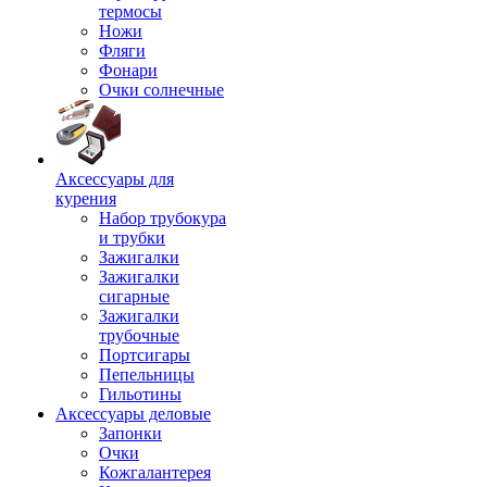
термосы
Ножи
Фляги
Фонари
Очки солнечные
Аксессуары для
курения
Набор трубокура
и трубки
Зажигалки
Зажигалки
сигарные
Зажигалки
трубочные
Портсигары
Пепельницы
Гильотины
Аксессуары деловые
Запонки
Очки
Кожгалантерея