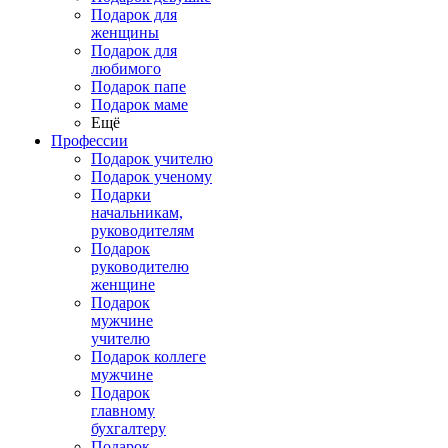
Подарок для
женщины
Подарок для
любимого
Подарок папе
Подарок маме
Ещё
Профессии
Подарок учителю
Подарок ученому
Подарки
начальникам,
руководителям
Подарок
руководителю
женщине
Подарок
мужчине
учителю
Подарок коллеге
мужчине
Подарок
главному
бухгалтеру
Подарок