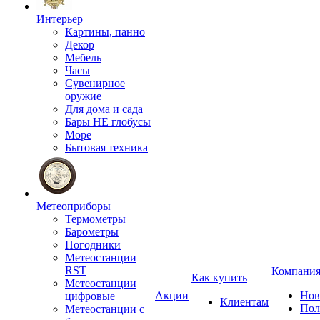
Интерьер
Картины, панно
Декор
Мебель
Часы
Сувенирное
оружие
Для дома и сада
Бары НЕ глобусы
Море
Бытовая техника
Метеоприборы
Термометры
Барометры
Погодники
Метеостанции
RST
Компани
Как купить
Метеостанции
Акции
Нов
цифровые
Клиентам
Пол
Метеостанции с