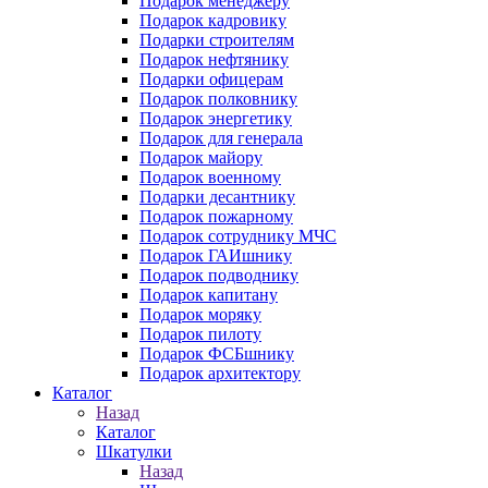
Подарок менеджеру
Подарок кадровику
Подарки строителям
Подарок нефтянику
Подарки офицерам
Подарок полковнику
Подарок энергетику
Подарок для генерала
Подарок майору
Подарок военному
Подарки десантнику
Подарок пожарному
Подарок сотруднику МЧС
Подарок ГАИшнику
Подарок подводнику
Подарок капитану
Подарок моряку
Подарок пилоту
Подарок ФСБшнику
Подарок архитектору
Каталог
Назад
Каталог
Шкатулки
Назад