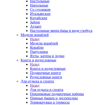
Настольные
Напольные
Со столиком
Итальянские
Китайские
Jufeng
Атлант
Настольные мини-бары в виде глобуса
Модели кораблей
Назад
Модели кораблей
Корабли
Парусники
Яхты, катера и лодки
Книги и родословные
Назад
Книги и родословные
Подарочные книги
Родословные книги
Для отдыха и спорта
Назад
Для отдыха и спорта
Пикниковые подарочные наборы
Пивные башни и диспенсеры
Термокружки и термосы