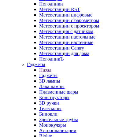
Погодники
Метеостанции RST
Метеостанции цифровые
Метеостанции с барометром
Метеостанции с проектором
Метеостанция с датчиком
Метеостанции настольные
Метеостанции настенные
Метеостанции Camry
Метеостанции для дома
ПогодникЪ
Гаджеты
Назад
Гаджеты
3D лампы
Лава-лампы
Плазменные шары
Конструкторы
3D ручки
Телескопы
Бинокли
Зрительные трубы
Монокуляры
Астропланетарии
Biolite