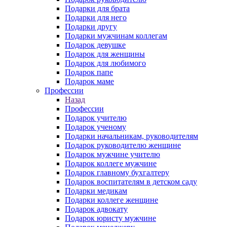
Подарки для брата
Подарки для него
Подарки другу
Подарки мужчинам коллегам
Подарок девушке
Подарок для женщины
Подарок для любимого
Подарок папе
Подарок маме
Профессии
Назад
Профессии
Подарок учителю
Подарок ученому
Подарки начальникам, руководителям
Подарок руководителю женщине
Подарок мужчине учителю
Подарок коллеге мужчине
Подарок главному бухгалтеру
Подарок воспитателям в детском саду
Подарки медикам
Подарки коллеге женщине
Подарок адвокату
Подарок юристу мужчине