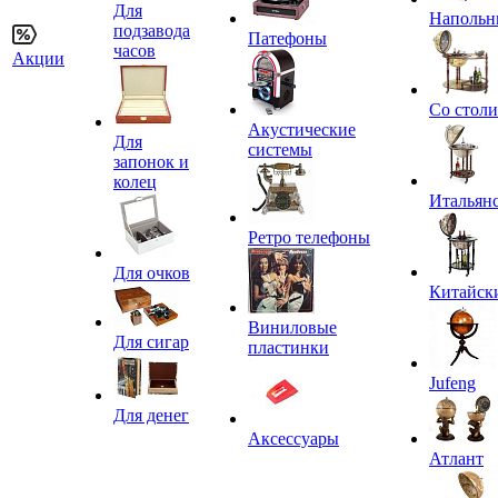
Для
Напольн
подзавода
Патефоны
часов
Акции
Со стол
Акустические
Для
системы
запонок и
колец
Итальян
Ретро телефоны
Для очков
Китайск
Виниловые
Для сигар
пластинки
Jufeng
Для денег
Аксессуары
Атлант