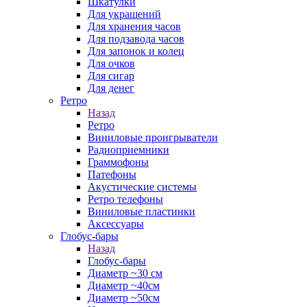
Шкатулки
Для украшений
Для хранения часов
Для подзавода часов
Для запонок и колец
Для очков
Для сигар
Для денег
Ретро
Назад
Ретро
Виниловые проигрыватели
Радиоприемники
Граммофоны
Патефоны
Акустические системы
Ретро телефоны
Виниловые пластинки
Аксессуары
Глобус-бары
Назад
Глобус-бары
Диаметр ~30 см
Диаметр ~40см
Диаметр ~50см