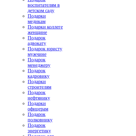
воспитателям в
детском саду
Подарки
медикам
Подарки коллеге
женщине
Подарок
адвокату
Подарок юристу
мужчине
Подарок
менеджеру
Подарок
кадровику
Подарки
строителям
Подарок
нефтянику
Подарки
офицерам
Подарок
полковнику
Подарок
энергетику