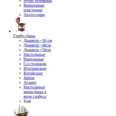
Ретро телефоны
Виниловые
пластинки
Аксессуары
Глобус-бары
Диаметр ~30 см
Диаметр ~40см
Диаметр ~50см
Настольные
Напольные
Со столиком
Итальянские
Китайские
Jufeng
Атлант
Настольные
мини-бары в
виде глобуса
Ещё