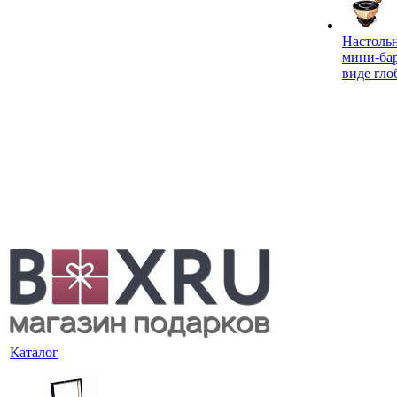
Настоль
мини-ба
виде гло
Каталог