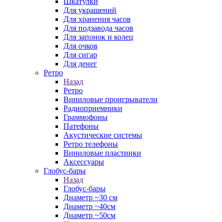
Шкатулки
Для украшений
Для хранения часов
Для подзавода часов
Для запонок и колец
Для очков
Для сигар
Для денег
Ретро
Назад
Ретро
Виниловые проигрыватели
Радиоприемники
Граммофоны
Патефоны
Акустические системы
Ретро телефоны
Виниловые пластинки
Аксессуары
Глобус-бары
Назад
Глобус-бары
Диаметр ~30 см
Диаметр ~40см
Диаметр ~50см