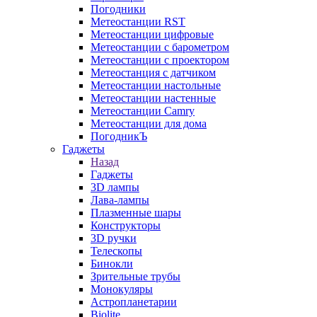
Погодники
Метеостанции RST
Метеостанции цифровые
Метеостанции с барометром
Метеостанции с проектором
Метеостанция с датчиком
Метеостанции настольные
Метеостанции настенные
Метеостанции Camry
Метеостанции для дома
ПогодникЪ
Гаджеты
Назад
Гаджеты
3D лампы
Лава-лампы
Плазменные шары
Конструкторы
3D ручки
Телескопы
Бинокли
Зрительные трубы
Монокуляры
Астропланетарии
Biolite