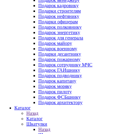
Подарок менеджеру
Подарок кадровику
Подарки строителям
Подарок нефтянику
Подарки офицерам
Подарок полковнику
Подарок энергетику
Подарок для генерала
Подарок майору
Подарок военному
Подарки десантнику
Подарок пожарному
Подарок сотруднику МЧС
Подарок ГАИшнику
Подарок подводнику
Подарок капитану
Подарок моряку
Подарок пилоту
Подарок ФСБшнику
Подарок архитектору
Каталог
Назад
Каталог
Шкатулки
Назад