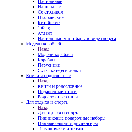
Настольные
Напольные
Со столиком
Итальянские
Китайские
Jufeng
Атлант
Настольные мини-бары в виде глобуса
Модели кораблей
Назад
Модели кораблей
Корабли
Парусники
Яхты, катера и лодки
Книги и родословные
Назад
Книги и родословные
Подарочные книги
Родословные книги
Для отдыха и спорта
Назад
Для отдыха и спорта
Пикниковые подарочные наборы
Пивные башни и диспенсеры
Термокружки и термосы