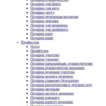
Подарки для брата
Подарки для него
Подарки другу
Подарки мужчинам коллегам
Подарок девушке
Подарок для женщины
Подарок для любимого
Подарок папе
Подарок маме
Профессии
Назад
Профессии
Подарок учителю
Подарок ученому
Подарки начальникам, руководителям
Подарок руководителю женщине
Подарок мужчине учителю
Подарок коллеге мужчине
Подарок главному бухгалтеру
Подарок воспитателям в детском саду
Подарки медикам
Подарки коллеге женщине
Подарок адвокату
Подарок юристу мужчине