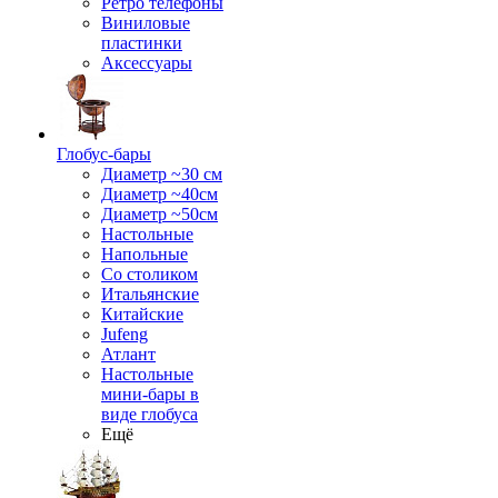
Ретро телефоны
Виниловые
пластинки
Аксессуары
Глобус-бары
Диаметр ~30 см
Диаметр ~40см
Диаметр ~50см
Настольные
Напольные
Со столиком
Итальянские
Китайские
Jufeng
Атлант
Настольные
мини-бары в
виде глобуса
Ещё