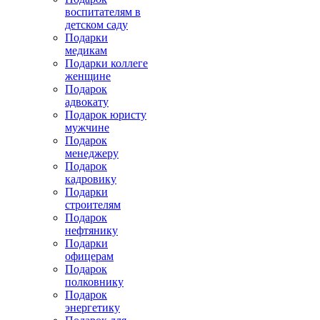
воспитателям в
детском саду
Подарки
медикам
Подарки коллеге
женщине
Подарок
адвокату
Подарок юристу
мужчине
Подарок
менеджеру
Подарок
кадровику
Подарки
строителям
Подарок
нефтянику
Подарки
офицерам
Подарок
полковнику
Подарок
энергетику