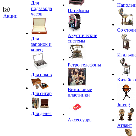
Для
Напольн
подзавода
Патефоны
часов
Акции
Со стол
Акустические
Для
системы
запонок и
колец
Итальян
Ретро телефоны
Для очков
Китайск
Виниловые
Для сигар
пластинки
Jufeng
Для денег
Аксессуары
Атлант