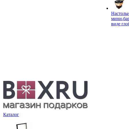
Настоль
мини-ба
виде гло
Каталог