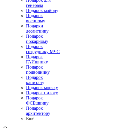
Подарок для
генерала
Подарок майору
Подарок
военному
Подарки
десантнику
Подарок
пожарному
Подарок
сотруднику МЧС
Подарок
ГАИшнику
Подарок
подводнику
Подарок
капитану
Подарок моряку
Подарок пилоту
Подарок
ФСБшнику
Подарок
архитектору
Ещё