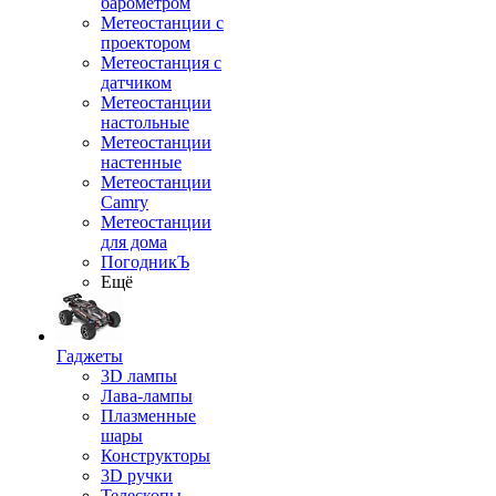
барометром
Метеостанции с
проектором
Метеостанция с
датчиком
Метеостанции
настольные
Метеостанции
настенные
Метеостанции
Camry
Метеостанции
для дома
ПогодникЪ
Ещё
Гаджеты
3D лампы
Лава-лампы
Плазменные
шары
Конструкторы
3D ручки
Телескопы