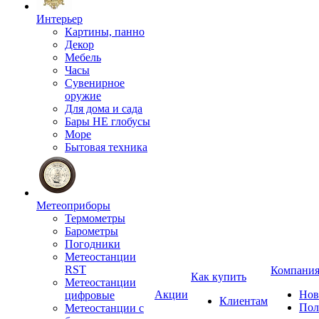
Интерьер
Картины, панно
Декор
Мебель
Часы
Сувенирное
оружие
Для дома и сада
Бары НЕ глобусы
Море
Бытовая техника
Метеоприборы
Термометры
Барометры
Погодники
Метеостанции
RST
Компани
Как купить
Метеостанции
Акции
Нов
цифровые
Клиентам
Пол
Метеостанции с