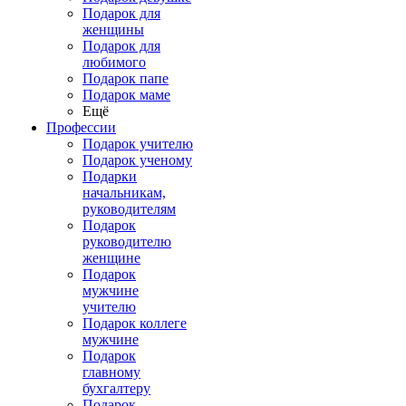
Подарок для
женщины
Подарок для
любимого
Подарок папе
Подарок маме
Ещё
Профессии
Подарок учителю
Подарок ученому
Подарки
начальникам,
руководителям
Подарок
руководителю
женщине
Подарок
мужчине
учителю
Подарок коллеге
мужчине
Подарок
главному
бухгалтеру
Подарок