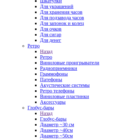
Шкатулки
Для украшений
Для хранения часов
Для подзавода часов
Для запонок и колец
Для очков
Для сигар
Для денег
Ретро
Назад
Ретро
Виниловые проигрыватели
Радиоприемники
Граммофоны
Патефоны
Акустические системы
Ретро телефоны
Виниловые пластинки
Аксессуары
Глобус-бары
Назад
Глобус-бары
Диаметр ~30 см
Диаметр ~40см
Диаметр ~50см