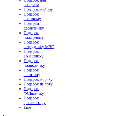
Подарок для
генерала
Подарок майору
Подарок
военному
Подарки
десантнику
Подарок
пожарному
Подарок
сотруднику МЧС
Подарок
ГАИшнику
Подарок
подводнику
Подарок
капитану
Подарок моряку
Подарок пилоту
Подарок
ФСБшнику
Подарок
архитектору
Ещё