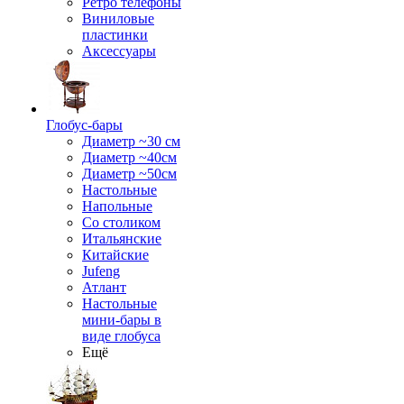
Ретро телефоны
Виниловые
пластинки
Аксессуары
Глобус-бары
Диаметр ~30 см
Диаметр ~40см
Диаметр ~50см
Настольные
Напольные
Со столиком
Итальянские
Китайские
Jufeng
Атлант
Настольные
мини-бары в
виде глобуса
Ещё