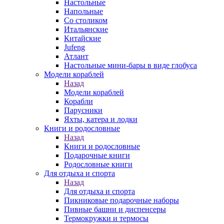
Настольные
Напольные
Со столиком
Итальянские
Китайские
Jufeng
Атлант
Настольные мини-бары в виде глобуса
Модели кораблей
Назад
Модели кораблей
Корабли
Парусники
Яхты, катера и лодки
Книги и родословные
Назад
Книги и родословные
Подарочные книги
Родословные книги
Для отдыха и спорта
Назад
Для отдыха и спорта
Пикниковые подарочные наборы
Пивные башни и диспенсеры
Термокружки и термосы