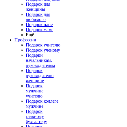
Подарок для
женщины
Подарок для
любимого
Подарок папе
Подарок маме
Ещё
Профессии
Подарок учителю
Подарок ученому
Подарки
начальникам,
руководителям
Подарок
руководителю
женщине
Подарок
мужчине
учителю
Подарок коллеге
мужчине
Подарок
главному
бухгалтеру
Подарок