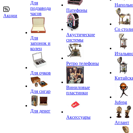
Для
Напольн
подзавода
Патефоны
часов
Акции
Со стол
Акустические
Для
системы
запонок и
колец
Итальян
Ретро телефоны
Для очков
Китайск
Виниловые
Для сигар
пластинки
Jufeng
Для денег
Аксессуары
Атлант