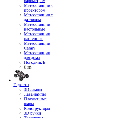
барометром
Метеостанции с
проектором
Метеостанция с
датчиком
Метеостанции
настольные
Метеостанции
настенные
Метеостанции
Camry
Метеостанции
для дома
ПогодникЪ
Ещё
Гаджеты
3D лампы
Лава-лампы
Плазменные
шары
Конструкторы
3D ручки
Телескопы