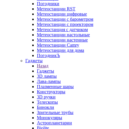
Погодники
Метеостанции RST
Метеостанции цифровые
Метеостанции с барометром
Метеостанции с проектором
Метеостанция с датчиком
Метеостанции настольные
Метеостанции настенные
Метеостанции Camry
Метеостанции для дома
ПогодникЪ
Гаджеты
Назад
Гаджеты
3D лампы
Лава-лампы
Плазменные шары
Конструкторы
3D ручки
Телескопы
Бинокли
Зрительные трубы
Монокуляры
Астропланетарии
Biolite