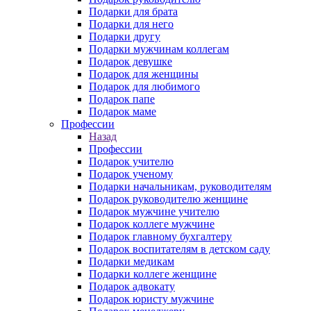
Подарки для брата
Подарки для него
Подарки другу
Подарки мужчинам коллегам
Подарок девушке
Подарок для женщины
Подарок для любимого
Подарок папе
Подарок маме
Профессии
Назад
Профессии
Подарок учителю
Подарок ученому
Подарки начальникам, руководителям
Подарок руководителю женщине
Подарок мужчине учителю
Подарок коллеге мужчине
Подарок главному бухгалтеру
Подарок воспитателям в детском саду
Подарки медикам
Подарки коллеге женщине
Подарок адвокату
Подарок юристу мужчине