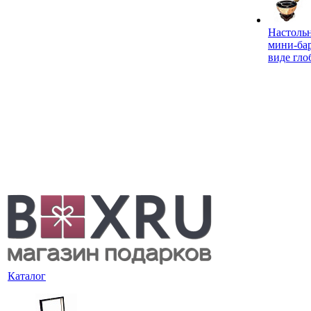
Настоль
мини-ба
виде гло
Каталог