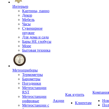
Интерьер
Картины, панно
Декор
Мебель
Часы
Сувенирное
оружие
Для дома и сада
Бары НЕ глобусы
Море
Бытовая техника
Метеоприборы
Термометры
Барометры
Погодники
Метеостанции
RST
Компани
Как купить
Метеостанции
Акции
Нов
цифровые
Клиентам
Пол
Метеостанции с