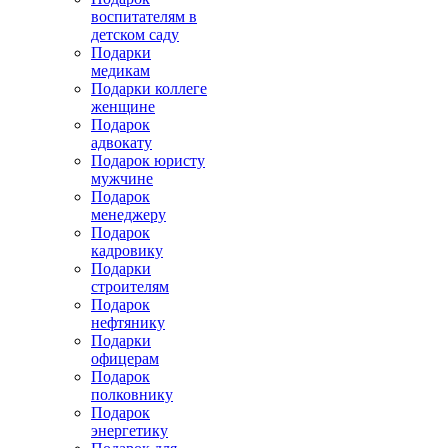
воспитателям в
детском саду
Подарки
медикам
Подарки коллеге
женщине
Подарок
адвокату
Подарок юристу
мужчине
Подарок
менеджеру
Подарок
кадровику
Подарки
строителям
Подарок
нефтянику
Подарки
офицерам
Подарок
полковнику
Подарок
энергетику