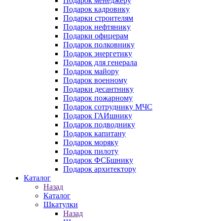
Подарок менеджеру
Подарок кадровику
Подарки строителям
Подарок нефтянику
Подарки офицерам
Подарок полковнику
Подарок энергетику
Подарок для генерала
Подарок майору
Подарок военному
Подарки десантнику
Подарок пожарному
Подарок сотруднику МЧС
Подарок ГАИшнику
Подарок подводнику
Подарок капитану
Подарок моряку
Подарок пилоту
Подарок ФСБшнику
Подарок архитектору
Каталог
Назад
Каталог
Шкатулки
Назад