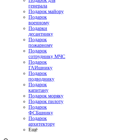
Подарок для
генерала
Подарок майору
Подарок
военному
Подарки
десантнику
Подарок
пожарному
Подарок
сотруднику МЧС
Подарок
ГАИшнику
Подарок
подводнику
Подарок
капитану
Подарок моряку
Подарок пилоту
Подарок
ФСБшнику
Подарок
архитектору
Ещё