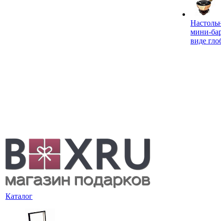
Настоль
мини-ба
виде гло
Каталог