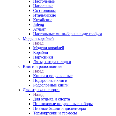
Настольные
Напольные
Со столиком
Итальянские
Китайские
Jufeng
Атлант
Настольные мини-бары в виде глобуса
Модели кораблей
Назад
Модели кораблей
Корабли
Парусники
Яхты, катера и лодки
Книги и родословные
Назад
Книги и родословные
Подарочные книги
Родословные книги
Для отдыха и спорта
Назад
Для отдыха и спорта
Пикниковые подарочные наборы
Пивные башни и диспенсеры
Термокружки и термосы