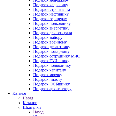
Подарок менеджеру
Подарок кадровику
Подарки строителям
Подарок нефтянику
Подарки офицерам
Подарок полковнику
Подарок энергетику
Подарок для генерала
Подарок майору
Подарок военному
Подарки десантнику
Подарок пожарному
Подарок сотруднику МЧС
Подарок ГАИшнику
Подарок подводнику
Подарок капитану
Подарок моряку
Подарок пилоту
Подарок ФСБшнику
Подарок архитектору
Каталог
Назад
Каталог
Шкатулки
Назад