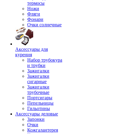
термосы
Ножи
Фляги
Фонари
Очки солнечные
Аксессуары для
курения
Набор трубокура
и трубки
Зажигалки
Зажигалки
сигарные
Зажигалки
трубочные
Портсигары
Пепельницы
Гильотины
Аксессуары деловые
Запонки
Очки
Кожгалантерея