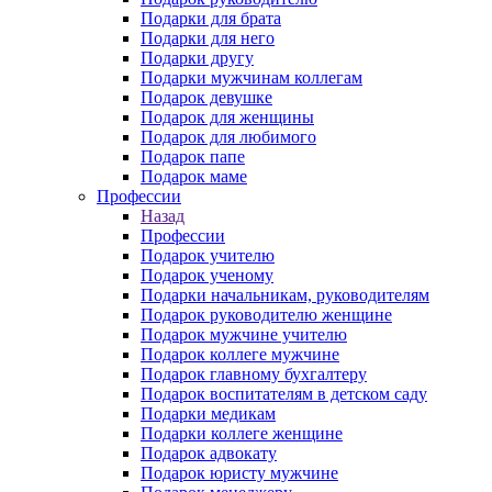
Подарки для брата
Подарки для него
Подарки другу
Подарки мужчинам коллегам
Подарок девушке
Подарок для женщины
Подарок для любимого
Подарок папе
Подарок маме
Профессии
Назад
Профессии
Подарок учителю
Подарок ученому
Подарки начальникам, руководителям
Подарок руководителю женщине
Подарок мужчине учителю
Подарок коллеге мужчине
Подарок главному бухгалтеру
Подарок воспитателям в детском саду
Подарки медикам
Подарки коллеге женщине
Подарок адвокату
Подарок юристу мужчине