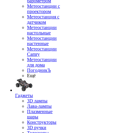
барометром
Метеостанции с
проектором
Метеостанция с
датчиком
Метеостанции
настольные
Метеостанции
настенные
Метеостанции
Camry
Метеостанции
для дома
ПогодникЪ
Ещё
Гаджеты
3D лампы
Лава-лампы
Плазменные
шары
Конструкторы
3D ручки
Телескопы