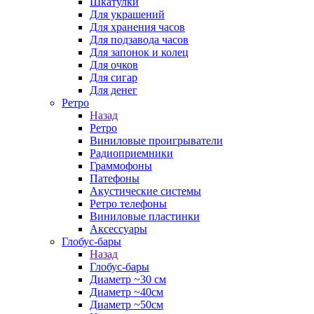
Шкатулки
Для украшений
Для хранения часов
Для подзавода часов
Для запонок и колец
Для очков
Для сигар
Для денег
Ретро
Назад
Ретро
Виниловые проигрыватели
Радиоприемники
Граммофоны
Патефоны
Акустические системы
Ретро телефоны
Виниловые пластинки
Аксессуары
Глобус-бары
Назад
Глобус-бары
Диаметр ~30 см
Диаметр ~40см
Диаметр ~50см