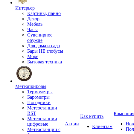
Интерьер
Картины, панно
Декор
Мебель
Часы
Сувенирное
оружие
Для дома и сада
Бары НЕ глобусы
Море
Бытовая техника
Метеоприборы
Термометры
Барометры
Погодники
Метеостанции
RST
Компани
Как купить
Метеостанции
Акции
Нов
цифровые
Клиентам
Пол
Метеостанции с