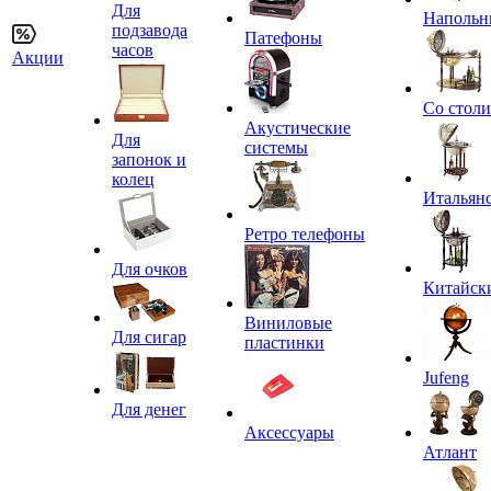
Для
Напольн
подзавода
Патефоны
часов
Акции
Со стол
Акустические
Для
системы
запонок и
колец
Итальян
Ретро телефоны
Для очков
Китайск
Виниловые
Для сигар
пластинки
Jufeng
Для денег
Аксессуары
Атлант