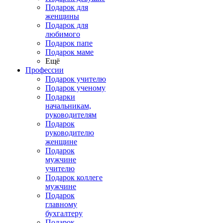
Подарок для
женщины
Подарок для
любимого
Подарок папе
Подарок маме
Ещё
Профессии
Подарок учителю
Подарок ученому
Подарки
начальникам,
руководителям
Подарок
руководителю
женщине
Подарок
мужчине
учителю
Подарок коллеге
мужчине
Подарок
главному
бухгалтеру
Подарок