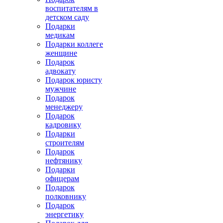
воспитателям в
детском саду
Подарки
медикам
Подарки коллеге
женщине
Подарок
адвокату
Подарок юристу
мужчине
Подарок
менеджеру
Подарок
кадровику
Подарки
строителям
Подарок
нефтянику
Подарки
офицерам
Подарок
полковнику
Подарок
энергетику