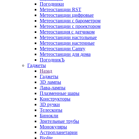
Погодники
Метеостанции RST
Метеостанции цифровые
Метеостанции с барометром
Метеостанции с проектором
Метеостанция с датчиком
Метеостанции настольные
Метеостанции настенные
Метеостанции Camry
Метеостанции для дома
ПогодникЪ
Гаджеты
Назад
Гаджеты
3D лампы
Лава-лампы
Плазменные шары
Конструкторы
3D ручки
Телескопы
Бинокли
Зрительные трубы
Монокуляры
Астропланетарии
Biolite