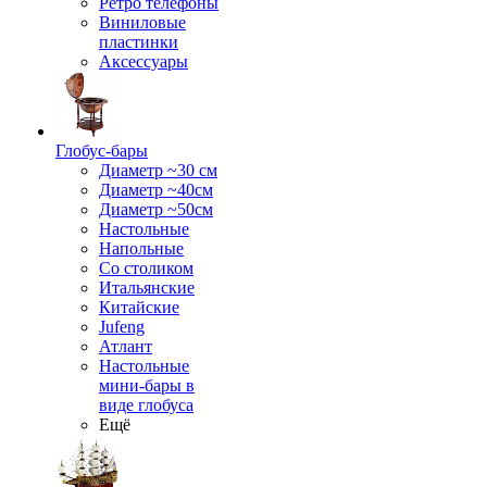
Ретро телефоны
Виниловые
пластинки
Аксессуары
Глобус-бары
Диаметр ~30 см
Диаметр ~40см
Диаметр ~50см
Настольные
Напольные
Со столиком
Итальянские
Китайские
Jufeng
Атлант
Настольные
мини-бары в
виде глобуса
Ещё